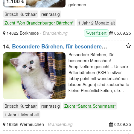
1.100 €
goldenen…
Britisch Kurzhaar
reinrassig
Zucht "Von Brandenburger Bärchen"
1 Jahr 2 Monate
alt
verifiziert
14822 Borkheide
- Brandenburg
05.09.25
14.
Besondere Bärchen, für besondere
Menschen! Adoptiveltern gesucht...
Besondere Bärchen, für
besondere Menschen!
Adoptiveltern gesucht... Unsere
Britenbärchen (BKH in silver
tabby point mit wunderschönen
blauen Augen) sind zauberhafte
kleine Persönlichkeiten, die…
Britisch Kurzhaar
reinrassig
Zucht "Sandra Schürmans"
1 Jahr 1 Monat
alt
16356 Werneuchen
- Brandenburg
02.09.25