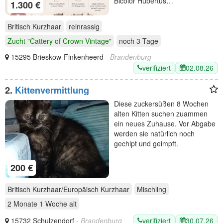
Bicolor Hubertus…
1.300 €
Britisch Kurzhaar
reinrassig
Zucht "Cattery of Crown Vintage"
noch
3 Tage
15295 Brieskow-Finkenheerd
- Brandenburg
verifiziert
02.08.26
2.
Kittenvermittlung
Diese zuckersüßen 8 Wochen
alten Kitten suchen zuammen
ein neues Zuhause. Vor Abgabe
werden sie natürlich noch
gechipt und geimpft.
200 €
Britisch Kurzhaar/Europäisch Kurzhaar
Mischling
2 Monate 1 Woche
alt
verifiziert
30.07.26
15732 Schulzendorf
- Brandenburg