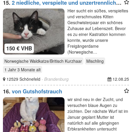
15.
2 niedliche, verspielte und unzertrennliche
Kitten Geschwisterpaar suchen ein schönes
Hier sucht ein süßes, verspieltes
Zuhause
und verschmustes Kitten
Geschwisterpaar ein schönes
Zuhause auf Lebenszeit. Bevor
es zu einer Kastration kommen
konnte, wurde unsere
Freigängerdame
150 € VHB
(Norwegische…
Norwegische Waldkatze/Britisch Kurzhaar
Mischling
1 Jahr 3 Monate
alt
12529 Schönefeld
- Brandenburg
12.08.25
16.
von Gutshofstrauch
wir sind neu in der Zucht, und
versuchen blaue Augen zu
züchten. Der nächste Wurf ist im
Januar geplant Mutter ist
natürlich auf alle gängingen
Erbkrankheiten untersucht