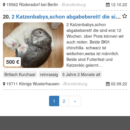
15562 Rüdersdorf bei Berlin
- Brandenburg
12.10.22
20.
2 Katzenbabys,schon abgabebereit! die sind
erst 12
2 Katzenbabys,schon
abgabebereit! die sind erst 12
Wochen. über Preis können wir
auch reden. Beide BKH
chinchilla- schwarz ist
weibchen,weiss ist männlich.
Beide sind Futterfest und
500 €
Katzenklo gelernt…
Britisch Kurzhaar
reinrassig
5 Jahre 2 Monate
alt
15711 Königs Wusterhausen
- Brandenburg
02.09.22
1
2
»