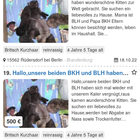
haben wunderschöne Kitten zur
Welt gebracht. Sie suchen ein
liebevolles zu Hause. Mama ist
BLH und Papa BKH Eltern
können besichtigt werden, leben
im Haushalt. Sie…
Britisch Kurzhaar
reinrassig
4 Jahre 5 Tage
alt
15562 Rüdersdorf bei Berlin
- Brandenburg
18.10.22
19.
Hallo,unsere beiden BKH und BLH haben
sich mal wieder
Hallo,unsere beiden BKH und
BLH haben sich mal wieder mit
unserem Kater vergnügt,raus
kamen wunderschöne Kitten. Sie
suchen ein liebevolles zu
Hause,werden bei Abgabe an
Nass sowie Trockenfutter…
500 €
Britisch Kurzhaar
reinrassig
4 Jahre 5 Tage
alt