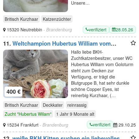
Unsere…
Britisch Kurzhaar
Katzenzüchter
verifiziert
28.05.26
15320 Neutrebbin
- Brandenburg
11.
Weltchampion Hubertus William vom
Goloturm
Hallo liebe BKH-
Zuchtkatzenbesitzer, unser WC
Hubertus William vom Goloturm
steht zum Decken zur
Verfügung, er trägt die
Blutgruppe B, hat sehr dunkle
schöne Copper Eyes, ist
400 €
reinerbig Kurzhaar, (…
Britisch Kurzhaar
Deckkater
reinrassig
Zucht "Hubertus Wilam"
1 Jahr 9 Monate
alt
verifiziert
15234 Frankfurt
- Brandenburg
29.10.25
12.
weiße BKH Kitten suchen ein liebevolles