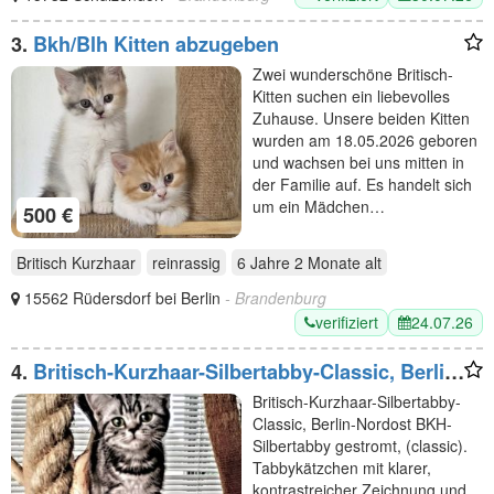
3.
Bkh/Blh Kitten abzugeben
Zwei wunderschöne Britisch-
Kitten suchen ein liebevolles
Zuhause. Unsere beiden Kitten
wurden am 18.05.2026 geboren
und wachsen bei uns mitten in
der Familie auf. Es handelt sich
um ein Mädchen…
500 €
Britisch Kurzhaar
reinrassig
6 Jahre 2 Monate
alt
15562 Rüdersdorf bei Berlin
- Brandenburg
verifiziert
24.07.26
4.
Britisch-Kurzhaar-Silbertabby-Classic, Berlin-
Nordost
Britisch-Kurzhaar-Silbertabby-
Classic, Berlin-Nordost BKH-
Silbertabby gestromt, (classic).
Tabbykätzchen mit klarer,
kontrastreicher Zeichnung und