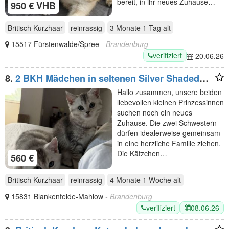
bereit, in ihr neues Zuhause…
950 € VHB
Britisch Kurzhaar
reinrassig
3 Monate 1 Tag
alt
15517 Fürstenwalde/Spree
- Brandenburg
verifiziert
20.06.26
8.
2 BKH Mädchen in seltenen Silver Shaded
Chinchilla Farben
Hallo zusammen, unsere beiden
liebevollen kleinen Prinzessinnen
suchen noch ein neues
Zuhause. Die zwei Schwestern
dürfen idealerweise gemeinsam
in eine herzliche Familie ziehen.
Die Kätzchen…
560 €
Britisch Kurzhaar
reinrassig
4 Monate 1 Woche
alt
15831 Blankenfelde-Mahlow
- Brandenburg
verifiziert
08.06.26