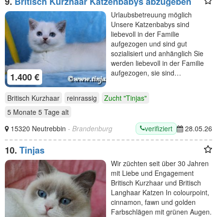
9.
Britisch Kurzhaar Katzenbabys abzugeben
Urlaubsbetreuung möglich
Unsere Katzenbabys sind
liebevoll in der Familie
aufgezogen und sind gut
sozialisiert und anhänglich Sie
werden liebevoll in der Familie
aufgezogen, sie sind…
1.400 €
Britisch Kurzhaar
reinrassig
Zucht "Tinjas"
5 Monate 5 Tage
alt
verifiziert
15320 Neutrebbin
- Brandenburg
28.05.26
10.
Tinjas
Wir züchten seit über 30 Jahren
mit Liebe und Engagement
Britisch Kurzhaar und Britisch
Langhaar Katzen In colourpoint,
cinnamon, fawn und golden
Farbschlägen mit grünen Augen.