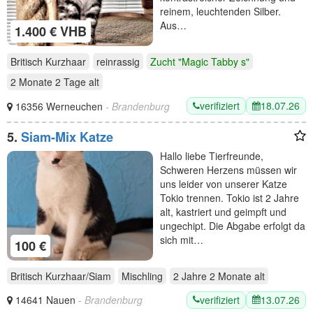
reinem, leuchtenden Silber.
Aus…
1.400 € VHB
Britisch Kurzhaar
reinrassig
Zucht "Magic Tabby s"
2 Monate 2 Tage
alt
verifiziert
18.07.26
16356 Werneuchen
- Brandenburg
5.
Siam-Mix Katze
Hallo liebe Tierfreunde,
Schweren Herzens müssen wir
uns leider von unserer Katze
Tokio trennen. Tokio ist 2 Jahre
alt, kastriert und geimpft und
ungechipt. Die Abgabe erfolgt da
sich mit…
100 €
Britisch Kurzhaar/Siam
Mischling
2 Jahre 2 Monate
alt
verifiziert
13.07.26
14641 Nauen
- Brandenburg