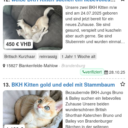
Zuhause
Unsere zwei BKH Kitten m/w
sind am 24.07.2025 geboren
und sind jetzt bereit für ein
neues Zuhause. Sie sind
gesund, verspielt und kuscheln
aber auch gerne. Sie sind
Stubenrein und wurden einmal…
450 € VHB
Britisch Kurzhaar
reinrassig
1 Jahr 1 Woche
alt
15827 Blankenfelde-Mahlow
- Brandenburg
verifiziert
28.10.25
13.
BKH Kitten gold und edel mit Stammbaum
Bezaubernde BKH-Jungs Bruno
& Bailey suchen ein liebevolles
Zuhause Unsere beiden
wunderschönen British
Shorthair-Katerchen Bruno und
Bailey von Brandenburger
Bärchen in der seltenen