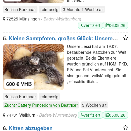
mit viel…
Britisch Kurzhaar
reinrassig
3 Monate 1 Woche
alt
72525 Münsingen
- Baden-Württemberg
verifiziert
06.08.26
5.
Kleine Samtpfoten, großes Glück: Unsere
BKH-Kätzchen suchen liebevolle Familien.
Unsere Jessi hat am 19.07.
bezaubernde Kätzchen zur Welt
gebracht. Beide Elterntiere
wurden gründlich auf HCM, PKD,
FIV und FeLV untersucht. Sie
sind gesund, vollständig geimpft
, einschließlich…
600 € VHB
Britisch Kurzhaar
reinrassig
Zucht "Cattery Princedom von Beatrice"
3 Wochen
alt
verifiziert
05.08.26
74731 Walldürn
- Baden-Württemberg
6.
Kitten abzugeben