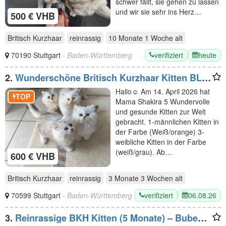
schwer fällt, sie gehen zu lassen
und wir sie sehr ins Herz…
500 € VHB
Britisch Kurzhaar
reinrassig
10 Monate 1 Woche
alt
verifiziert
heute
70190 Stuttgart
- Baden-Württemberg
2.
Wunderschöne Britisch Kurzhaar Kitten BLH
abzugeben
Hallo☺️ Am 14. April 2026 hat
TOP
Mama Shakira 5 Wundervolle
und gesunde Kitten zur Welt
gebracht. 1-männlichen Kitten in
der Farbe (Weiß/orange) 3-
weibliche Kitten in der Farbe
(weiß/grau). Ab…
600 € VHB
Britisch Kurzhaar
reinrassig
3 Monate 3 Wochen
alt
verifiziert
06.08.26
70599 Stuttgart
- Baden-Württemberg
3.
Reinrassige BKH Kitten (5 Monate) – Bube