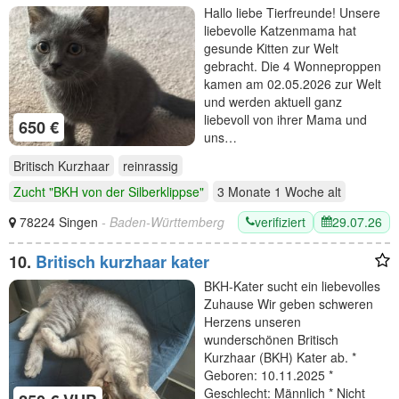
Zuhause
Hallo liebe Tierfreunde! Unsere
liebevolle Katzenmama hat
gesunde Kitten zur Welt
gebracht. Die 4 Wonneproppen
kamen am 02.05.2026 zur Welt
und werden aktuell ganz
liebevoll von ihrer Mama und
650 €
uns…
Britisch Kurzhaar
reinrassig
Zucht "BKH von der Silberklippse"
3 Monate 1 Woche
alt
verifiziert
29.07.26
78224 Singen
- Baden-Württemberg
10.
Britisch kurzhaar kater
BKH-Kater sucht ein liebevolles
Zuhause Wir geben schweren
Herzens unseren
wunderschönen Britisch
Kurzhaar (BKH) Kater ab. *
Geboren: 10.11.2025 *
Geschlecht: Männlich * Nicht