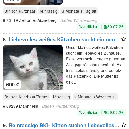
Britisch Kurzhaar
reinrassig
3 Monate 1 Tag
alt
73119 Zell unter Aichelberg
- Baden-Württemberg
verifiziert
30.07.26
8.
Liebevolles weißes Kätzchen sucht ein neues
Zuhause
Unser kleines weißes Kätzchen
sucht ein liebevolles Zuhause.
Es ist verspielt, neugierig und an
Alltagsgeräusche gewöhnt. Es
frisst selbstständig und benutzt
das Katzenklo. Die Mutter ist
eine…
600 €
Britisch Kurzhaar/Perser
Mischling
2 Monate 3 Wochen
alt
68239 Mannheim
- Baden-Württemberg
verifiziert
29.07.26
9.
Reinrassige BKH Kitten suchen liebevolles