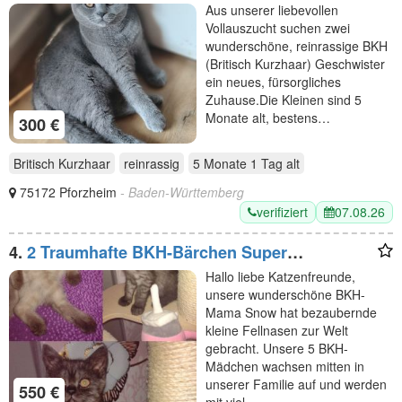
(Tabby) & Mädchen (Blau) 🐾
Aus unserer liebevollen
Vollauszucht suchen zwei
wunderschöne, reinrassige BKH
(Britisch Kurzhaar) Geschwister
ein neues, fürsorgliches
Zuhause. ​Die Kleinen sind 5
Monate alt, bestens…
300 €
Britisch Kurzhaar
reinrassig
5 Monate 1 Tag
alt
75172 Pforzheim
- Baden-Württemberg
verifiziert
07.08.26
4.
2 Traumhafte BKH-Bärchen Super
verschmust & sind jetzt abgabebereit
Hallo liebe Katzenfreunde,
unsere wunderschöne BKH-
Mama Snow hat bezaubernde
kleine Fellnasen zur Welt
gebracht. Unsere 5 BKH-
Mädchen wachsen mitten in
unserer Familie auf und werden
550 €