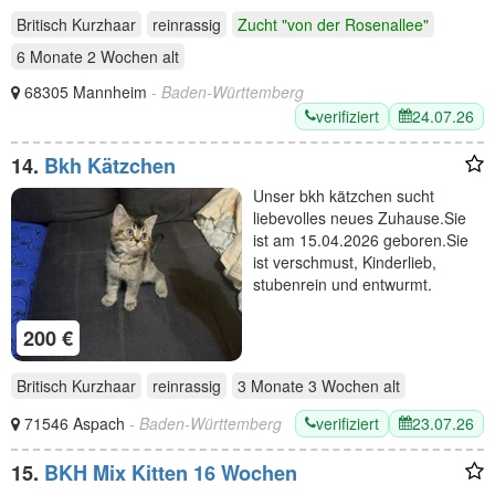
Britisch Kurzhaar
reinrassig
Zucht "von der Rosenallee"
6 Monate 2 Wochen
alt
68305 Mannheim
- Baden-Württemberg
verifiziert
24.07.26
14.
Bkh Kätzchen
Unser bkh kätzchen sucht
liebevolles neues Zuhause.Sie
ist am 15.04.2026 geboren.Sie
ist verschmust, Kinderlieb,
stubenrein und entwurmt.
200 €
Britisch Kurzhaar
reinrassig
3 Monate 3 Wochen
alt
verifiziert
23.07.26
71546 Aspach
- Baden-Württemberg
15.
BKH Mix Kitten 16 Wochen