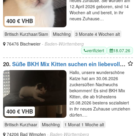
neues zuhause. Sie wurden am
12.April 2026 geboren, sind 14
Wochen alt und bereit, in ihr
neues Zuhause…
400 € VHB
Britisch Kurzhaar/Siam
Mischling
3 Monate 4 Wochen
alt
76476 Bischweier
- Baden-Württemberg
verifiziert
18.07.26
20.
Süße BKH Mix Kitten suchen ein liebevolles
Zuhause (Reservierung ab sofort)
Hallo, unsere wunderschöne
Katze hat am 30.06.2026
zuckersüßen Nachwuchs
bekommen! Es sind BKH Mix
Kitten, die ab frühestens
25.08.2026 bestens sozialisiert
in ihr neues Zuhause umziehen
400 € VHB
dürfen.…
Britisch Kurzhaar
Mischling
1 Monat 1 Woche
alt
74206 Bad Wimpfen
- Baden-Württemberg