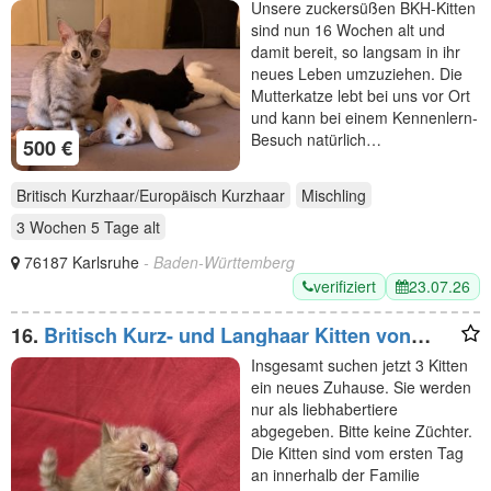
Unsere zuckersüßen BKH-Kitten
sind nun 16 Wochen alt und
damit bereit, so langsam in ihr
neues Leben umzuziehen. Die
Mutterkatze lebt bei uns vor Ort
und kann bei einem Kennenlern-
Besuch natürlich…
500 €
Britisch Kurzhaar/Europäisch Kurzhaar
Mischling
3 Wochen 5 Tage
alt
76187 Karlsruhe
- Baden-Württemberg
verifiziert
23.07.26
16.
Britisch Kurz- und Langhaar Kitten von
Bethany
Insgesamt suchen jetzt 3 Kitten
ein neues Zuhause. Sie werden
nur als liebhabertiere
abgegeben. Bitte keine Züchter.
Die Kitten sind vom ersten Tag
an innerhalb der Familie