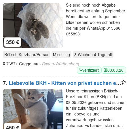
Sie sind noch noch Abgabe
bereit erst ab anfang September.
Wenn die weitere fragen oder
bilder sehen wollen schreiben
die mir per WhatsApp 015566
655893
350 €
Britisch Kurzhaar/Perser
Mischling
3 Wochen 4 Tage
alt
76571 Gaggenau
- Baden-Württemberg
verifiziert
03.08.26
7.
Liebevolle BKH - Kitten von privat suchen ein
liebevolles Zuhause
Unsere reinrassigen Britisch-
Kurzhaar-Kitten (BKH) sind am
08.05.2026 geboren und suchen
für ihr zukünftiges Katzenleben
ein liebevolles und
verantwortungsbewusstes
Zuhause. Es handelt sich um…
450 €