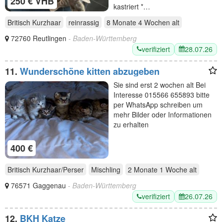
250 € VHB
kastriert *…
Britisch Kurzhaar
reinrassig
8 Monate 4 Wochen
alt
72760 Reutlingen
- Baden-Württemberg
verifiziert
28.07.26
11.
Wunderschöne kitten abzugeben
Sie sind erst 2 wochen alt Bei
Interesse 015566 655893 bitte
per WhatsApp schreiben um
mehr Bilder oder Informationen
zu erhalten
400 €
Britisch Kurzhaar/Perser
Mischling
2 Monate 1 Woche
alt
76571 Gaggenau
- Baden-Württemberg
verifiziert
26.07.26
12.
BKH Katze