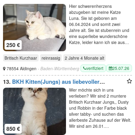
Hier schwerenherzens
abzugeben ist meine Katze
Luna. Sie ist geboren am
06.04.2024 und somit zwei
Jahre alt. Sie ist stubenrein und
eine superliebe wunderschöne
Katze, leider kann ich sie aus…
250 €
Britisch Kurzhaar
reinrassig
2 Jahre 4 Monate
alt
verifiziert
25.07.26
78554 Aldingen
- Baden-Württemberg
13.
BKH Kitten(Jungs) aus liebevoller
Hobbyzucht, mit Papieren,black silver tabby,
Wer möchte sich in uns
suchen Kuschelplatz
verlieben? Wir sind 2 muntere
Britisch Kurzhaar Jungs,, Dusty
und Robbin in der Farbe black
silver tabby- und suchen das
allerbeste Zuhause auf der Welt.
Wir sind am 26.01.…
850 €