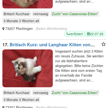
aufgewachsen, sind an…
Britisch Kurzhaar
reinrassig
Zucht "von-Casanovas-Erben"
3 Monate 3 Wochen
alt
73207 Plochingen
- Baden-Württemberg
verifiziert
22.07.26
17.
Britisch Kurz- und Langhaar Kitten von
Diana
Insgesamt suchen jetzt 3 Kitten
ein neues Zuhause. Sie werden
nur als liebhabertiere
abgegeben. Bitte keine Züchter.
Die Kitten sind vom ersten Tag
an innerhalb der Familie
aufgewachsen, sind an…
Britisch Kurzhaar
reinrassig
Zucht "von-Casanovas-Erben"
3 Monate 3 Wochen
alt
73207 Plochingen
- Baden-Württemberg