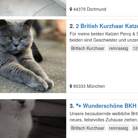
44379 Dortmund
2.
2 British Kurzhaar Katz
Für meine beiden Katzen Percy & Shi
Britisch Kurzhaar
reinrassig
12
80333 München
3.
🐾 Wunderschöne BKH K
Unsere bezaubernde weibliche Briti
neues, liebevolles Zuhause ziehen.
Britisch Kurzhaar
reinrassig
24