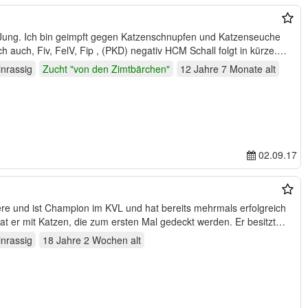
e Jung. Ich bin geimpft gegen Katzenschnupfen und Katzenseuche
h auch, Fiv, FelV, Fip , (PKD) negativ HCM Schall folgt in kürze.…
inrassig
Zucht "von den Zimtbärchen"
12 Jahre 7 Monate
alt
02.09.17
ere und ist Champion im KVL und hat bereits mehrmals erfolgreich
gedeckt. Besondere Erfahrungen hat er mit Katzen, die zum ersten Mal gedeckt werden. Er besitzt…
inrassig
18 Jahre 2 Wochen
alt