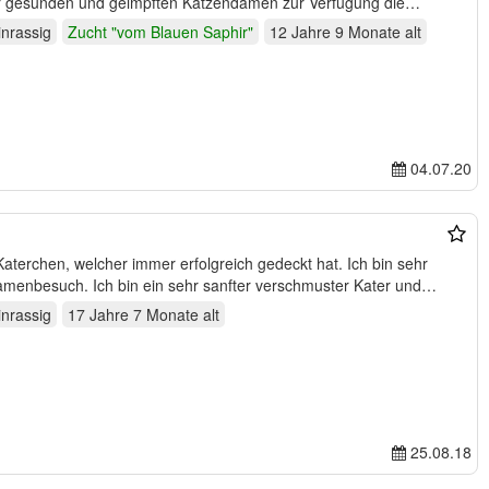
Kater stehen selbstverständlich nur gesunden und geimpften Katzendamen zur Verfügung die…
inrassig
Zucht "vom Blauen Saphir"
12 Jahre 9 Monate
alt
04.07.20
Katerchen, welcher immer erfolgreich gedeckt hat. Ich bin sehr
Damenbesuch. Ich bin ein sehr sanfter verschmuster Kater und
inrassig
17 Jahre 7 Monate
alt
25.08.18