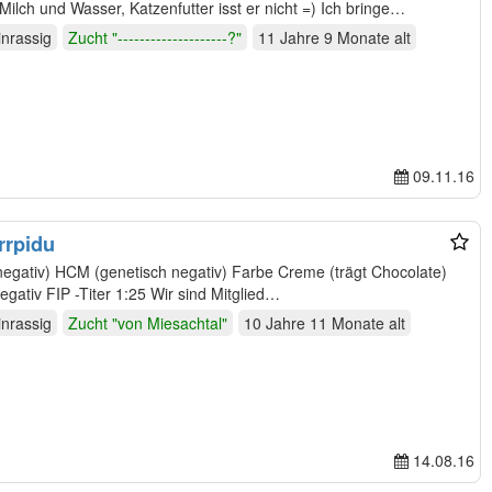
 Milch und Wasser, Katzenfutter isst er nicht =) Ich bringe…
inrassig
Zucht "--------------------?"
11 Jahre 9 Monate
alt
09.11.16
rrpidu
Genotyp aa Bb CC dd FIV / FeLV negativ FIP -Titer 1:25 Wir sind Mitglied…
inrassig
Zucht "von Miesachtal"
10 Jahre 11 Monate
alt
14.08.16