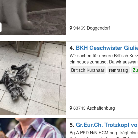
94469 Deggendorf
4.
BKH Geschwister Giulie
Wir suchen für unsere Britisch Ku
ein neues zuhause
Britisch Kurzhaar
reinrassig
Zu
63743 Aschaffenburg
5.
Gr.Eur.Ch. Trotzkopf v
Bg A PKD N/N HCM neg. trägt cinnamon Wir züchten seit 1985 und sind Mitglied im C