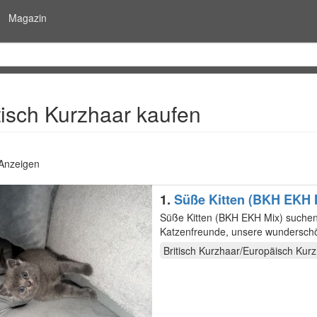
Magazin
itisch Kurzhaar kaufen
 Anzeigen
1.
Süße Ki
Süße Kitten (BKH EKH Mix) suchen ein liebevolles Zuhause İlan Metni (Beschreibung): Hallo liebe
Katzenfreunde, unsere wunderschön
neuen…
Britisch Kurzhaar/Europäisch Kur