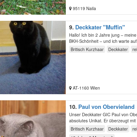
95119 Naila
9.
Deckkater "Muffin"
Hallo! Ich bin 2 Jahre jung – meine Mutter ist eine Karthäuser-BKH-Mix, mein Vater eine reinrassige
BKH-Schönheit – und ich warte au
Britisch Kurzhaar
Deckkater
re
AT-1160 Wien
10.
Paul von Obervieland
Unser Deckkater GIC Paul von Ober
absolutes Unikat. Er überzeugt mit
so…
Britisch Kurzhaar
Deckkater
re