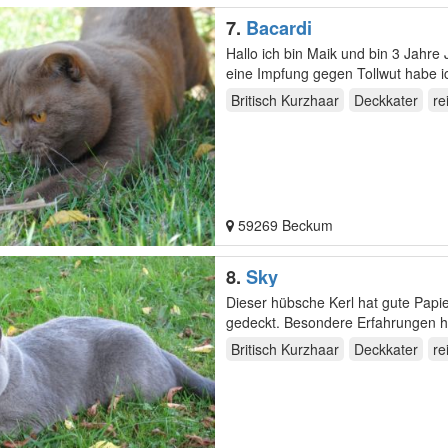
7.
Bacardi
Hallo ich bin Maik und bin 3 Jahr
eine Impfung gegen Tollwut habe ic
Britisch Kurzhaar
Deckkater
re
59269 Beckum
8.
Sky
Dieser hübsche Kerl hat gute Papi
Britisch Kurzhaar
Deckkater
re