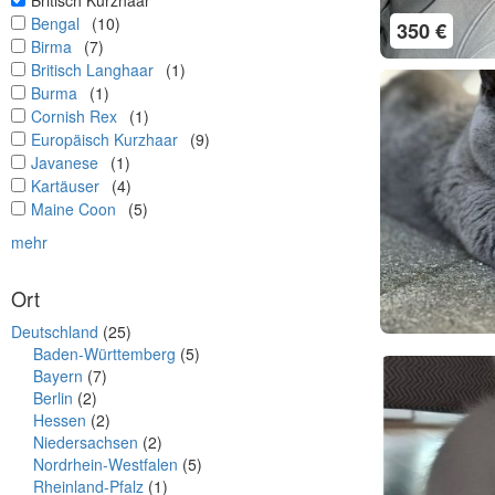
Britisch Kurzhaar
undefined
Bengal
(10)
350 €
undefined
Birma
(7)
undefined
Britisch Langhaar
(1)
undefined
Burma
(1)
undefined
Cornish Rex
(1)
undefined
Europäisch Kurzhaar
(9)
undefined
Javanese
(1)
undefined
Kartäuser
(4)
undefined
Maine Coon
(5)
mehr
Ort
Deutschland
(25)
Baden-Württemberg
(5)
Bayern
(7)
Berlin
(2)
Hessen
(2)
Niedersachsen
(2)
Nordrhein-Westfalen
(5)
Rheinland-Pfalz
(1)