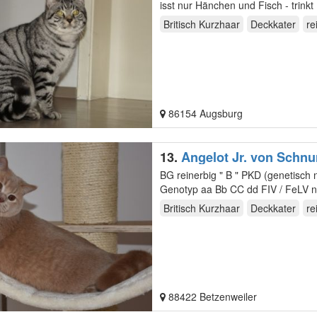
isst nur Hänchen und Fisch - trinkt
Britisch Kurzhaar
Deckkater
re
86154 Augsburg
13.
Angelot Jr. von Schnu
BG reinerbig " B " PKD (genetisch negativ) HCM (genetisch negativ) Farbe Creme (trägt Chocolate)
Britisch Kurzhaar
Deckkater
re
88422 Betzenweiler