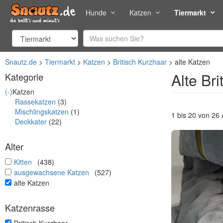
Hunde
Katzen
Tiermarkt
Snautz.de
Tiermarkt
Katzen
Britisch Kurzhaar
alte Katzen
Alte Br
Kategorie
(-)
Katzen
Rassekatzen
(3)
Mischlingskatzen
(1)
1 bis 20 von 26
Deckkater
(22)
Alter
undefined
Kitten
(438)
undefined
ausgewachsene Katzen
(527)
undefined
alte Katzen
Katzenrasse
undefined