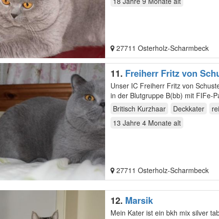
18 Jahre 9 Monate
alt
27711 Osterholz-Scharmbeck
11.
Freiherr Fritz von Sc
Unser IC Freiherr Fritz von Schust
in der Blutgruppe B(bb) mit FIFe-Pa
Britisch Kurzhaar
Deckkater
re
13 Jahre 4 Monate
alt
27711 Osterholz-Scharmbeck
12.
Marsik
Mein Kater ist ein bkh mix silver t