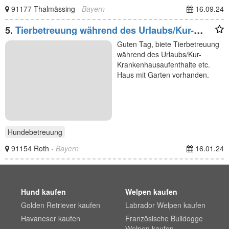
91177 Thalmässing
- Bayern
16.09.24
5.
Tierbetreuung während des Urlaubs/Kur-
Krankenhausaufenthalte
Guten Tag, biete Tierbetreuung
während des Urlaubs/Kur-
Krankenhausaufenthalte etc.
Haus mit Garten vorhanden.
Hundebetreuung
91154 Roth
- Bayern
16.01.24
Hund kaufen
Welpen kaufen
Golden Retriever kaufen
Labrador Welpen kaufen
Havaneser kaufen
Französische Bulldogge
Welpen kaufen