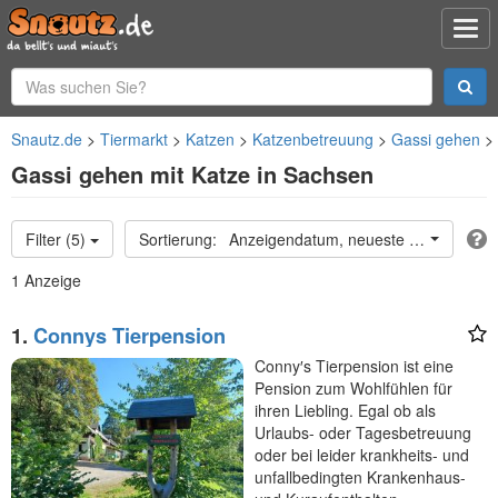
Snautz.de
Tiermarkt
Katzen
Katzenbetreuung
Gassi gehen
Gassi gehen mit Katze in Sachsen
Filter (5)
Anzeigendatum, neueste oben
1 Anzeige
1.
Connys Tierpension
Conny′s Tierpension ist eine
Pension zum Wohlfühlen für
ihren Liebling. Egal ob als
Urlaubs- oder Tagesbetreuung
oder bei leider krankheits- und
unfallbedingten Krankenhaus-