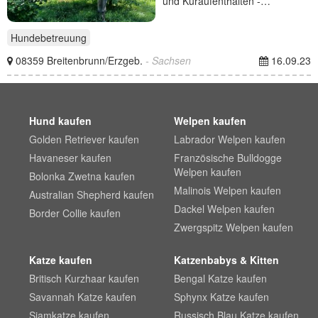
und Kuraufenthalten -…
Hundebetreuung
08359 Breitenbrunn/Erzgeb.
- Sachsen
16.09.23
Hund kaufen
Welpen kaufen
Golden Retriever kaufen
Labrador Welpen kaufen
Havaneser kaufen
Französische Bulldogge
Welpen kaufen
Bolonka Zwetna kaufen
Malinois Welpen kaufen
Australian Shepherd kaufen
Dackel Welpen kaufen
Border Collie kaufen
Zwergspitz Welpen kaufen
Katze kaufen
Katzenbabys & Kitten
Britisch Kurzhaar kaufen
Bengal Katze kaufen
Savannah Katze kaufen
Sphynx Katze kaufen
Siamkatze kaufen
Russisch Blau Katze kaufen