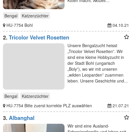
Kitten macht. Aktuell…
Bengal
Katzenzüchter
HU-7754 Bohl
04.10.21
2.
Tricolor Velvet Rosetten
Unsere Bengalzucht heisst
„Tricolor Velvet Rosetten”. Wir
sind eine kleine Hobbyzucht in
der Stadt Bohl (ungarisch
„Boly”), wo wir mit unseren
„wilden Leoparden” zuammen
leben. Unsere Geschichte und…
Bengal
Katzenzüchter
HU-7754 Bitte zuerst korrekte PLZ auswählen
21.07.21
3.
Albanghal
Wir sind eine Ausland-
Schweizerfamilie und leben seit