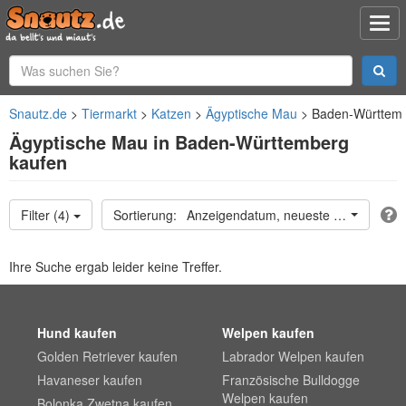
Snautz.de
Tiermarkt
Katzen
Ägyptische Mau
Baden-Württem
Ägyptische Mau in Baden-Württemberg
kaufen
Filter (4)
Anzeigendatum, neueste oben
Ihre Suche ergab leider keine Treffer.
Hund kaufen
Welpen kaufen
Golden Retriever kaufen
Labrador Welpen kaufen
Havaneser kaufen
Französische Bulldogge
Welpen kaufen
Bolonka Zwetna kaufen