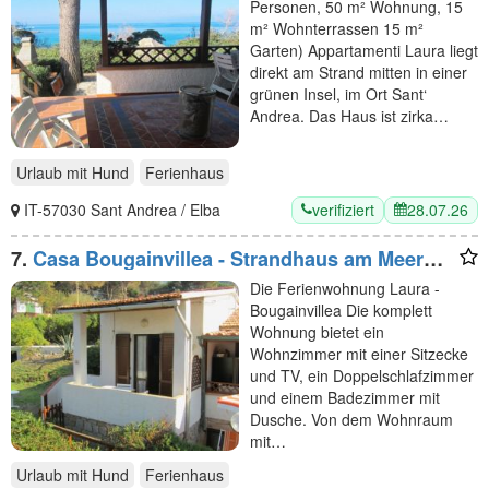
Personen, 50 m² Wohnung, 15
m² Wohnterrassen 15 m²
Garten) Appartamenti Laura liegt
direkt am Strand mitten in einer
grünen Insel, im Ort Sant‘
Andrea. Das Haus ist zirka…
Urlaub mit Hund
Ferienhaus
verifiziert
28.07.26
IT-57030 Sant Andrea / Elba
7.
Casa Bougainvillea - Strandhaus am Meer
Elba
Die Ferienwohnung Laura -
Bougainvillea Die komplett
Wohnung bietet ein
Wohnzimmer mit einer Sitzecke
und TV, ein Doppelschlafzimmer
und einem Badezimmer mit
Dusche. Von dem Wohnraum
mit…
Urlaub mit Hund
Ferienhaus