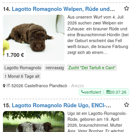
14.
Lagotto Romagnolo Welpen, Rüde und
Hündin, ENCI-Ahnentafel, Toskana
Aus unserem Wurf vom 4. Juli
2026 suchen zwei Welpen ein
Zuhause: ein brauner Rüde und
eine Braunschimmel-Hündin (bei
der Geburt erscheint das Fell
weiß-braun, die braune Färbung
zeigt sich ab einem…
1.700 €
Lagotto Romagnolo
reinrassig
Zucht "Dei Tartufi e Cani"
1 Monat 6 Tage
alt
IT-52026 Castelfranco Piandiscò
- Arezzo
verifiziert
20.07.26
15.
Lagotto Romagnolo Rüde Ugo, ENCI-
Ahnentafel, Toskana
Ugo ist ein Lagotto-Romagnolo-
Rüde, geboren am 19. April
2026, braunschimmel. Mutter
Asia, Vater Bomber. Er wächst