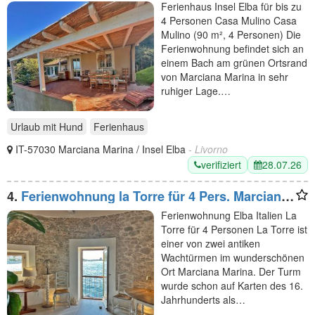
Casa Mulino
Ferienhaus Insel Elba für bis zu
4 Personen Casa Mulino Casa
Mulino (90 m², 4 Personen) Die
Ferienwohnung befindet sich an
einem Bach am grünen Ortsrand
von Marciana Marina in sehr
ruhiger Lage.…
Urlaub mit Hund
Ferienhaus
IT-57030 Marciana Marina / Insel Elba
- Livorno
verifiziert
28.07.26
4.
Ferienwohnung la Torre für 4 Pers. Marciana
Marina auf der Insel Elba
Ferienwohnung Elba Italien La
Torre für 4 Personen La Torre ist
einer von zwei antiken
Wachtürmen im wunderschönen
Ort Marciana Marina. Der Turm
wurde schon auf Karten des 16.
Jahrhunderts als…