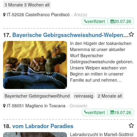
3 Monate 3 Wochen
alt
IT-52026 Castelfranco Piandiscò
- Arezzo
verifiziert
20.07.26
17.
Bayerische Gebirgsschweisshund-Welpen
aus familiärer Aufzucht in der Toskana
In den Hügeln der toskanischen
Maremma ist unser aktueller
Wurf Bayerischer
Gebirgsschweisshunde geboren.
Unsere Welpen wachsen von
Beginn an mitten in unserer
Familie auf und nehmen…
Bayerischer Gebirgsschweißhund
reinrassig
2 Monate
alt
IT-58051 Magliano in Toscana
- Grosseto
verifiziert
19.07.26
18.
vom Labrador Paradies
Labradorzucht in Martell-Südtirol