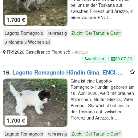
bei uns in der Toskana auf,
zwischen Florenz und Arezzo, in
einer von der ENCI…
1.700 €
Lagotto Romagnolo
reinrassig
Zucht "Dei Tartufi e Cani"
3 Monate 3 Wochen
alt
IT-52026 Castelfranco Piandiscò
- Arezzo
verifiziert
20.07.26
16.
Lagotto Romagnolo Hündin Gina, ENCI-
Ahnentafel, Toskana
Gina ist eine Lagotto-
Romagnolo-Hündin, geboren am
16. April 2026, weiß mit braunen
Abzeichen. Mutter Elektra, Vater
Bomber. Sie wächst bei uns in
der Toskana auf, zwischen
Florenz und Arezzo, in…
1.700 €
Lagotto Romagnolo
reinrassig
Zucht "Dei Tartufi e Cani"