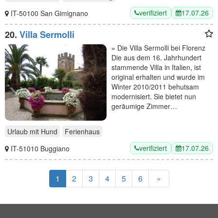
verifiziert
17.07.26
IT-50100 San Gimignano
20.
Villa Sermolli
» Die Villa Sermolli bei Florenz
Die aus dem 16. Jahrhundert
stammende Villa in Italien, ist
original erhalten und wurde im
Winter 2010/2011 behutsam
modernisiert. Sie bietet nun
geräumige Zimmer…
Urlaub mit Hund
Ferienhaus
verifiziert
17.07.26
IT-51010 Buggiano
1
2
3
4
5
6
»