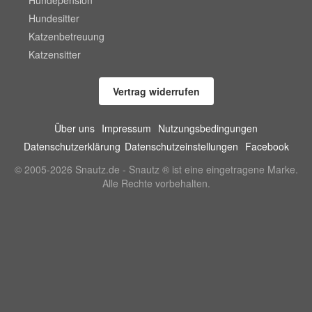
Hundepension
Hundesitter
Katzenbetreuung
Katzensitter
Vertrag widerrufen
Über uns
Impressum
Nutzungsbedingungen
Datenschutzerklärung
Datenschutzeinstellungen
Facebook
© 2005-2026 Snautz.de - Snautz ® ist eine eingetragene Marke.
Alle Rechte vorbehalten.