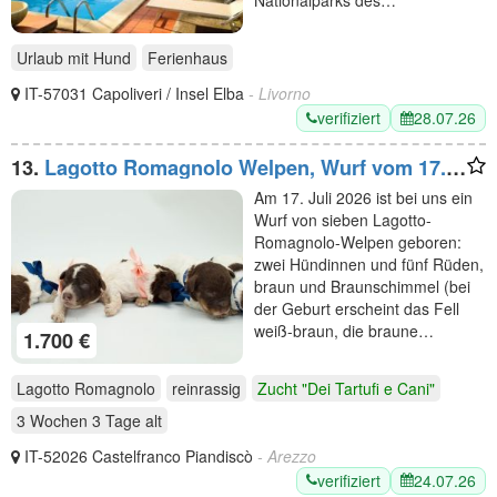
Nationalparks des…
Urlaub mit Hund
Ferienhaus
IT-57031 Capoliveri / Insel Elba
- Livorno
verifiziert
28.07.26
13.
Lagotto Romagnolo Welpen, Wurf vom 17.
Juli 2026, ENCI, Toskana
Am 17. Juli 2026 ist bei uns ein
Wurf von sieben Lagotto-
Romagnolo-Welpen geboren:
zwei Hündinnen und fünf Rüden,
braun und Braunschimmel (bei
der Geburt erscheint das Fell
weiß-braun, die braune…
1.700 €
Lagotto Romagnolo
reinrassig
Zucht "Dei Tartufi e Cani"
3 Wochen 3 Tage
alt
IT-52026 Castelfranco Piandiscò
- Arezzo
verifiziert
24.07.26