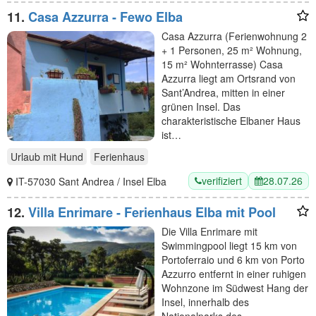
11.
Casa Azzurra - Fewo Elba
Casa Azzurra (Ferienwohnung 2
+ 1 Personen, 25 m² Wohnung,
15 m² Wohnterrasse) Casa
Azzurra liegt am Ortsrand von
Sant’Andrea, mitten in einer
grünen Insel. Das
charakteristische Elbaner Haus
ist…
Urlaub mit Hund
Ferienhaus
verifiziert
28.07.26
IT-57030 Sant Andrea / Insel Elba
12.
Villa Enrimare - Ferienhaus Elba mit Pool
Die Villa Enrimare mit
Swimmingpool liegt 15 km von
Portoferraio und 6 km von Porto
Azzurro entfernt in einer ruhigen
Wohnzone im Südwest Hang der
Insel, innerhalb des