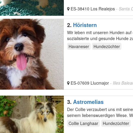
ES-38410 Los Realejos
- Santa 
2.
Höristern
Wir leben mit unseren Hunden auf der wundervollen Insel Mallorca!!!! Uns ist es sehr wichtig, gut
Havaneser
Hundezüchter
ES-07609 Llucmajor
- Illes Balea
3.
Astromelias
Der Collie verzaubert uns mit seiner un
Collie Langhaar
Hundezüchter