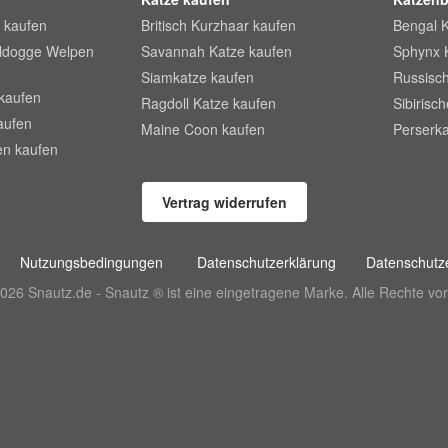
 kaufen
Britisch Kurzhaar kaufen
Bengal 
lldogge Welpen
Savannah Katze kaufen
Sphynx 
Siamkatze kaufen
Russisch
kaufen
Ragdoll Katze kaufen
Sibirisc
aufen
Maine Coon kaufen
Perserka
en kaufen
Vertrag widerrufen
Nutzungsbedingungen
Datenschutzerklärung
Datenschutze
026 Snautz.de - Snautz ® ist eine eingetragene Marke. Alle Rechte vor