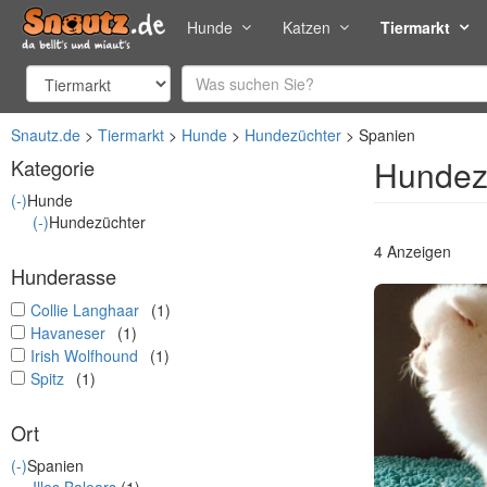
Hunde
Katzen
Tiermarkt
Snautz.de
Tiermarkt
Hunde
Hundezüchter
Spanien
Hundezü
Kategorie
(-)
Hunde
(-)
Hundezüchter
4 Anzeigen
Hunderasse
undefined
Collie Langhaar
(1)
undefined
Havaneser
(1)
undefined
Irish Wolfhound
(1)
undefined
Spitz
(1)
Ort
(-)
Spanien