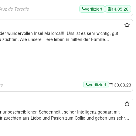
verifiziert
14.05.26
Cruz de Tererife
sozialisierte und gesunde Hunde zu züchten. Alle unsere Tiere leben in mitten der Familie…
verifiziert
rs
30.03.23
beschreiblichen Schoenheit , seiner Intelligenz gepaart mit
seinem liebenswuerdigen Wese. Wir zuechten aus Liebe und Pasion zum Collie und geben uns sehr…