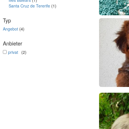
Illes Balears
(1)
Santa Cruz de Tererife
(1)
Typ
Angebot
(4)
Anbieter
undefined
privat
(2)