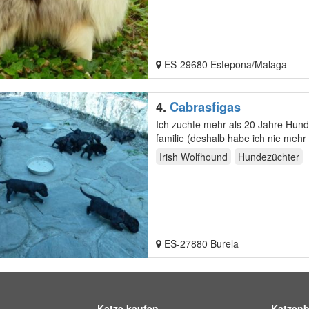
ES-29680 Estepona/Malaga
4.
Cabrasfigas
Ich zuchte mehr als 20 Jahre Hund
familie (deshalb habe ich nie me
Mehrere…
Irish Wolfhound
Hundezüchter
ES-27880 Burela
Katze kaufen
Katzenb