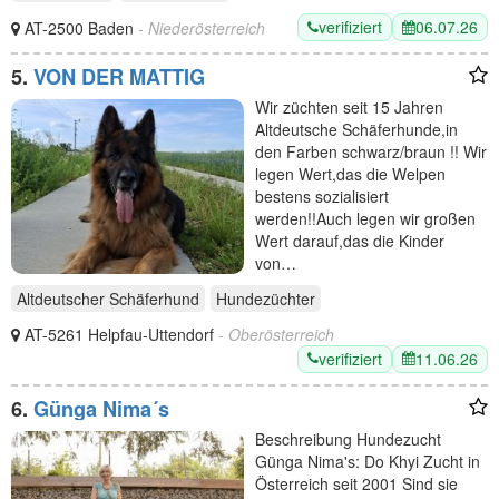
verifiziert
06.07.26
AT-2500 Baden
- Niederösterreich
5.
VON DER MATTIG
Wir züchten seit 15 Jahren
Altdeutsche Schäferhunde,in
den Farben schwarz/braun !! Wir
legen Wert,das die Welpen
bestens sozialisiert
werden!!Auch legen wir großen
Wert darauf,das die Kinder
von…
Altdeutscher Schäferhund
Hundezüchter
AT-5261 Helpfau-Uttendorf
- Oberösterreich
verifiziert
11.06.26
6.
Günga Nima´s
Beschreibung Hundezucht
Günga Nima's: Do Khyi Zucht in
Österreich seit 2001 Sind sie