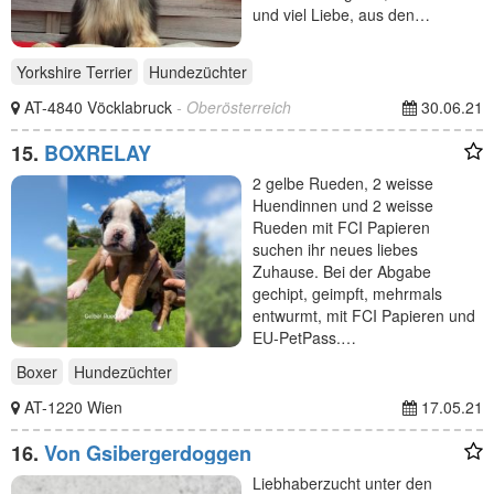
und viel Liebe, aus den…
Yorkshire Terrier
Hundezüchter
AT-4840 Vöcklabruck
- Oberösterreich
30.06.21
15.
BOXRELAY
2 gelbe Rueden, 2 weisse
Huendinnen und 2 weisse
Rueden mit FCI Papieren
suchen ihr neues liebes
Zuhause. Bei der Abgabe
gechipt, geimpft, mehrmals
entwurmt, mit FCI Papieren und
EU-PetPass.…
Boxer
Hundezüchter
AT-1220 Wien
17.05.21
16.
Von Gsibergerdoggen
Liebhaberzucht unter den