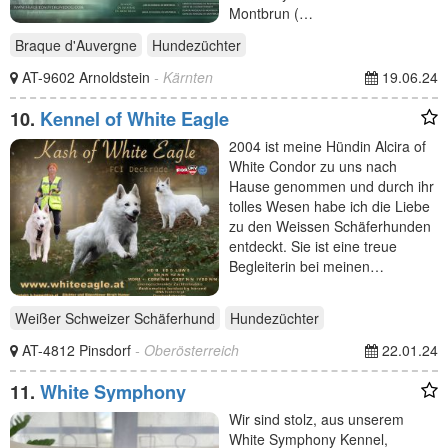
Montbrun (…
Braque d'Auvergne
Hundezüchter
AT-9602 Arnoldstein
- Kärnten
19.06.24
10.
Kennel of White Eagle
2004 ist meine Hündin Alcira of
White Condor zu uns nach
Hause genommen und durch ihr
tolles Wesen habe ich die Liebe
zu den Weissen Schäferhunden
entdeckt. Sie ist eine treue
Begleiterin bei meinen…
Weißer Schweizer Schäferhund
Hundezüchter
AT-4812 Pinsdorf
- Oberösterreich
22.01.24
11.
White Symphony
Wir sind stolz, aus unserem
White Symphony Kennel,