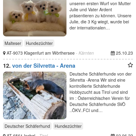
unseren ersten Wurf von Mutter
Julie und Vater Ardent
präsentieren zu können. Unsere
Julie, die 3 Kg wiegt, wurde bei
der internationalen…
Malteser
Hundezüchter
AT-9073 Klagenfurt am Wörthersee
- Kärnten
25.10.23
12.
von der Silvretta - Arena
Deutsche Schäferhunde von der
Silvretta -Arena Wir sind eine
kontrollierte Schäferhunde
Hobbyzucht aus Tirol und sind
im : Österreichischen Verein für
Deutsche Schäferhunde SVÖ
..ÖKV..FCI und…
Deutscher Schäferhund
Hundezüchter
AT-6561 Ischgl
- Tirol
02.06.22