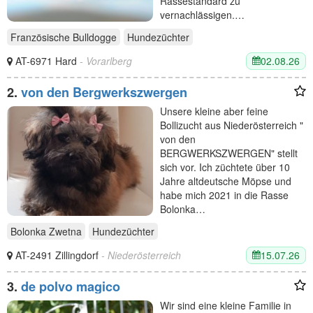
Rassestandard zu
vernachlässigen.…
Französische Bulldogge
Hundezüchter
02.08.26
AT-6971 Hard
- Vorarlberg
2.
von den Bergwerkszwergen
Unsere kleine aber feine
Bollizucht aus Niederösterreich "
von den
BERGWERKSZWERGEN" stellt
sich vor. Ich züchtete über 10
Jahre altdeutsche Möpse und
habe mich 2021 in die Rasse
Bolonka…
Bolonka Zwetna
Hundezüchter
15.07.26
AT-2491 Zillingdorf
- Niederösterreich
3.
de polvo magico
Wir sind eine kleine Familie in