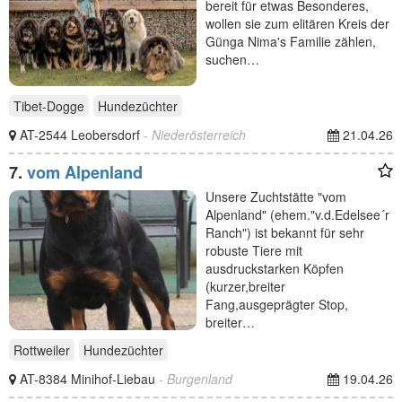
bereit für etwas Besonderes,
wollen sie zum elitären Kreis der
Günga Nima's Familie zählen,
suchen…
Tibet-Dogge
Hundezüchter
AT-2544 Leobersdorf
- Niederösterreich
21.04.26
7.
vom Alpenland
Unsere Zuchtstätte "vom
Alpenland" (ehem."v.d.Edelsee´r
Ranch") ist bekannt für sehr
robuste Tiere mit
ausdruckstarken Köpfen
(kurzer,breiter
Fang,ausgeprägter Stop,
breiter…
Rottweiler
Hundezüchter
AT-8384 Minihof-Liebau
- Burgenland
19.04.26