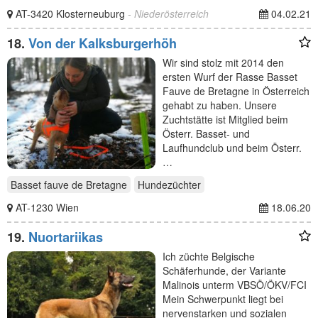
AT-3420 Klosterneuburg
- Niederösterreich
04.02.21
18.
Von der Kalksburgerhöh
Wir sind stolz mit 2014 den
ersten Wurf der Rasse Basset
Fauve de Bretagne in Österreich
gehabt zu haben. Unsere
Zuchtstätte ist Mitglied beim
Österr. Basset- und
Laufhundclub und beim Österr.
…
Basset fauve de Bretagne
Hundezüchter
AT-1230 Wien
18.06.20
19.
Nuortariikas
Ich züchte Belgische
Schäferhunde, der Variante
Malinois unterm VBSÖ/ÖKV/FCI
Mein Schwerpunkt liegt bei
nervenstarken und sozialen