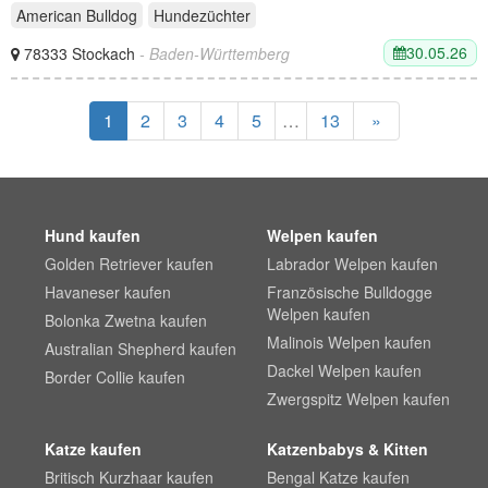
American Bulldog
Hundezüchter
30.05.26
78333 Stockach
- Baden-Württemberg
1
2
3
4
5
…
13
»
Hund kaufen
Welpen kaufen
Golden Retriever kaufen
Labrador Welpen kaufen
Havaneser kaufen
Französische Bulldogge
Welpen kaufen
Bolonka Zwetna kaufen
Malinois Welpen kaufen
Australian Shepherd kaufen
Dackel Welpen kaufen
Border Collie kaufen
Zwergspitz Welpen kaufen
Katze kaufen
Katzenbabys & Kitten
Britisch Kurzhaar kaufen
Bengal Katze kaufen