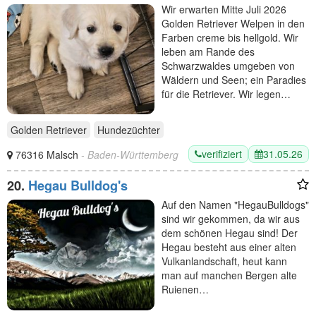
Wir erwarten Mitte Juli 2026
Golden Retriever Welpen in den
Farben creme bis hellgold. Wir
leben am Rande des
Schwarzwaldes umgeben von
Wäldern und Seen; ein Paradies
für die Retriever. Wir legen…
Golden Retriever
Hundezüchter
verifiziert
31.05.26
76316 Malsch
- Baden-Württemberg
20.
Hegau Bulldog's
Auf den Namen "HegauBulldogs"
sind wir gekommen, da wir aus
dem schönen Hegau sind! Der
Hegau besteht aus einer alten
Vulkanlandschaft, heut kann
man auf manchen Bergen alte
Ruienen…