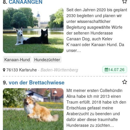
8.
CANAANGEN
Seit den Jahren 2020 bis geplant
2030 begleiten und planen wir
unter wissenschaftlicher
Begleitung ausgewählte Würfe
der seltenen Hunderasse
Canaan Dog, auch Kelev
K`naani oder Kanaan Hund. Da
unser…
Kanaan-Hund
Hundezüchter
14.07.26
76133 Karlsruhe
- Baden-Württemberg
9.
von der Brettachwiese
Mit meiner ersten Colliehündin
Alina habe ich mir 2013 einen
Traum erfüllt. 2018 habe ich den
Entschluss gefasst meine
Araberzucht zu beenden und
dafür aber diese traumhafte
Hunderasse zu züchten…