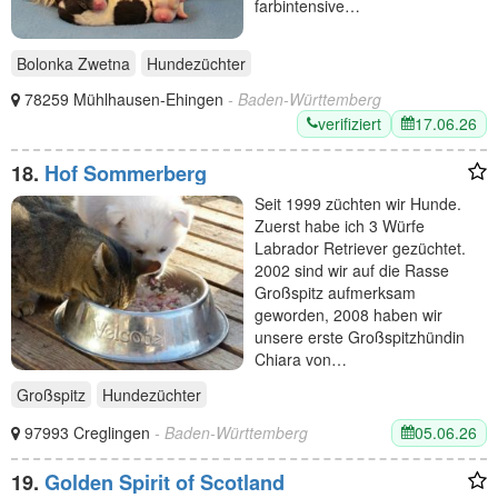
farbintensive…
Bolonka Zwetna
Hundezüchter
78259 Mühlhausen-Ehingen
- Baden-Württemberg
verifiziert
17.06.26
18.
Hof Sommerberg
Seit 1999 züchten wir Hunde.
Zuerst habe ich 3 Würfe
Labrador Retriever gezüchtet.
2002 sind wir auf die Rasse
Großspitz aufmerksam
geworden, 2008 haben wir
unsere erste Großspitzhündin
Chiara von…
Großspitz
Hundezüchter
05.06.26
97993 Creglingen
- Baden-Württemberg
19.
Golden Spirit of Scotland