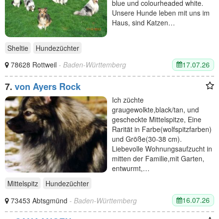
blue und colourheaded white.
Unsere Hunde leben mit uns im
Haus, sind Katzen…
Sheltie
Hundezüchter
17.07.26
78628 Rottweil
- Baden-Württemberg
7.
von Ayers Rock
Ich züchte
graugewolkte,black/tan, und
gescheckte Mittelspitze, Eine
Rarität in Farbe(wolfspitzfarben)
und Größe(30-38 cm).
Liebevolle Wohnungsaufzucht in
mitten der Familie,mit Garten,
entwurmt,…
Mittelspitz
Hundezüchter
16.07.26
73453 Abtsgmünd
- Baden-Württemberg