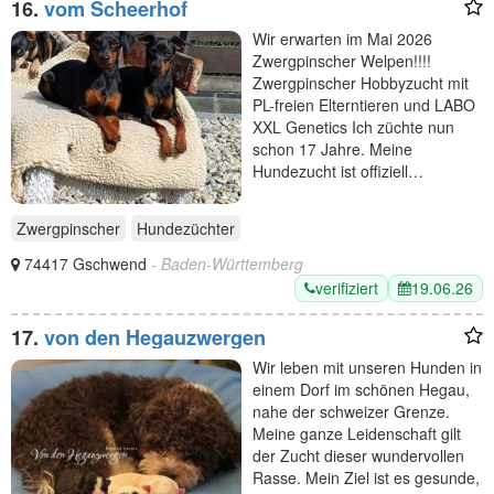
16.
vom Scheerhof
Wir erwarten im Mai 2026
Zwergpinscher Welpen!!!!
Zwergpinscher Hobbyzucht mit
PL-freien Elterntieren und LABO
XXL Genetics Ich züchte nun
schon 17 Jahre. Meine
Hundezucht ist offiziell…
Zwergpinscher
Hundezüchter
74417 Gschwend
- Baden-Württemberg
verifiziert
19.06.26
17.
von den Hegauzwergen
Wir leben mit unseren Hunden in
einem Dorf im schönen Hegau,
nahe der schweizer Grenze.
Meine ganze Leidenschaft gilt
der Zucht dieser wundervollen
Rasse. Mein Ziel ist es gesunde,