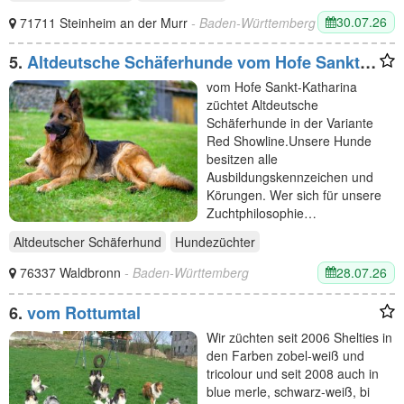
30.07.26
71711 Steinheim an der Murr
- Baden-Württemberg
5.
Altdeutsche Schäferhunde vom Hofe Sankt-
Katharina
vom Hofe Sankt-Katharina
züchtet Altdeutsche
Schäferhunde in der Variante
Red Showline.Unsere Hunde
besitzen alle
Ausbildungskennzeichen und
Körungen. Wer sich für unsere
Zuchtphilosophie…
Altdeutscher Schäferhund
Hundezüchter
28.07.26
76337 Waldbronn
- Baden-Württemberg
6.
vom Rottumtal
Wir züchten seit 2006 Shelties in
den Farben zobel-weiß und
tricolour und seit 2008 auch in
blue merle, schwarz-weiß, bi