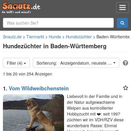
Snautz.de
Tiermarkt
Hunde
Hundezüchter
Baden-Württembe
Hundezüchter in Baden-Württemberg
Filter (4)
Anzeigendatum, neueste oben
1 bis 20 von 254 Anzeigen
1.
Vom Wildweibchenstein
Liebevoll in der Familie und in
der Natur aufgewachsene
Welpen aus kontrollierter
Hobbyzucht mit ❤️: seit 1997
züchten wir im VDH/RZV diese
wunderbare Rasse: Einmal