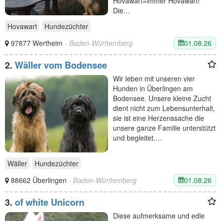
Hovawart=immer Hovawart!
Die…
Hovawart
Hundezüchter
01.08.26
97877 Wertheim
- Baden-Württemberg
2.
Wäller vom Bodensee
Wir leben mit unseren vier
Hunden in Überlingen am
Bodensee. Unsere kleine Zucht
dient nicht zum Lebensunterhalt,
sie ist eine Herzenssache die
unsere ganze Familie unterstützt
und begleitet.…
Wäller
Hundezüchter
01.08.26
88662 Überlingen
- Baden-Württemberg
3.
of white Unicorn
Diese aufmerksame und edle