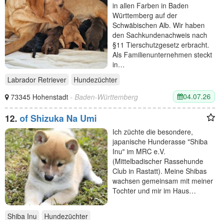
in allen Farben in Baden
Württemberg auf der
Schwäbischen Alb. Wir haben
den Sachkundenachweis nach
§11 Tierschutzgesetz erbracht.
Als Familienunternehmen steckt
in…
Labrador Retriever
Hundezüchter
04.07.26
73345 Hohenstadt
- Baden-Württemberg
12.
of Shizuka Na Umi
Ich züchte die besondere,
japanische Hunderasse "Shiba
Inu" im MRC e.V.
(Mittelbadischer Rassehunde
Club in Rastatt). Meine Shibas
wachsen gemeinsam mit meiner
Tochter und mir im Haus…
Shiba Inu
Hundezüchter