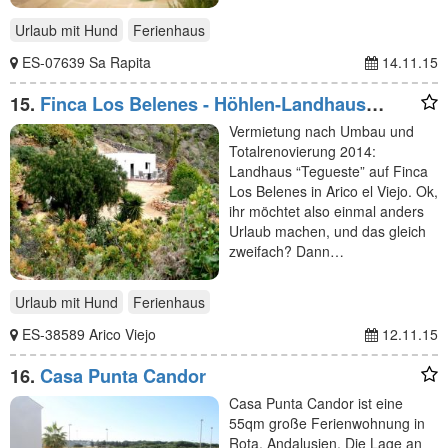
Urlaub mit Hund
Ferienhaus
ES-07639 Sa Rapita
14.11.15
15.
Finca Los Belenes - Höhlen-Landhaus
Tegueste
Vermietung nach Umbau und
Totalrenovierung 2014:
Landhaus “Tegueste” auf Finca
Los Belenes in Arico el Viejo. Ok,
ihr möchtet also einmal anders
Urlaub machen, und das gleich
zweifach? Dann…
Urlaub mit Hund
Ferienhaus
ES-38589 Arico Viejo
12.11.15
16.
Casa Punta Candor
Casa Punta Candor ist eine
55qm große Ferienwohnung in
Rota, Andalusien. Die Lage an