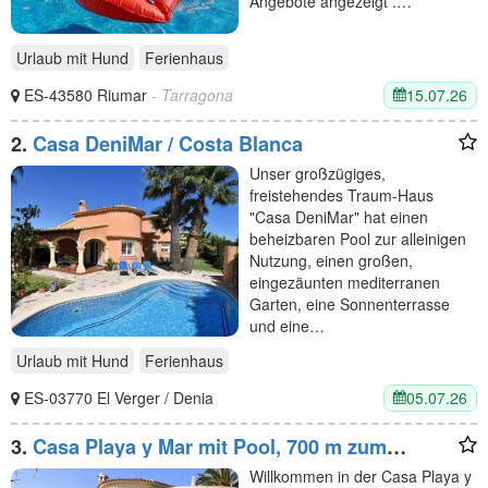
Angebote angezeigt .…
Urlaub mit Hund
Ferienhaus
15.07.26
ES-43580 Riumar
- Tarragona
2.
Casa DeniMar / Costa Blanca
Unser großzügiges,
freistehendes Traum-Haus
"Casa DeniMar" hat einen
beheizbaren Pool zur alleinigen
Nutzung, einen großen,
eingezäunten mediterranen
Garten, eine Sonnenterrasse
und eine…
Urlaub mit Hund
Ferienhaus
05.07.26
ES-03770 El Verger / Denia
3.
Casa Playa y Mar mit Pool, 700 m zum
Strand, nahe Dénia
Willkommen in der Casa Playa y