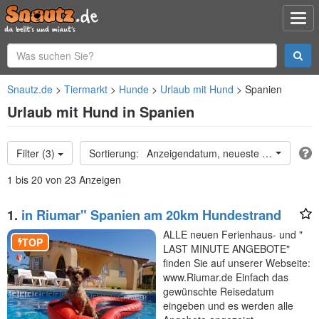
Snautz.de
Tiermarkt
Hunde
Urlaub mit Hund
Spanien
Urlaub mit Hund in Spanien
Filter (3)
Anzeigendatum, neueste oben
1 bis 20 von 23 Anzeigen
1.
in Riumar" Spanien am 20km Hundestrand
ALLE neuen Ferienhaus- und "
TOP
LAST MINUTE ANGEBOTE"
finden Sie auf unserer Webseite:
www.Riumar.de Einfach das
gewünschte Reisedatum
eingeben und es werden alle