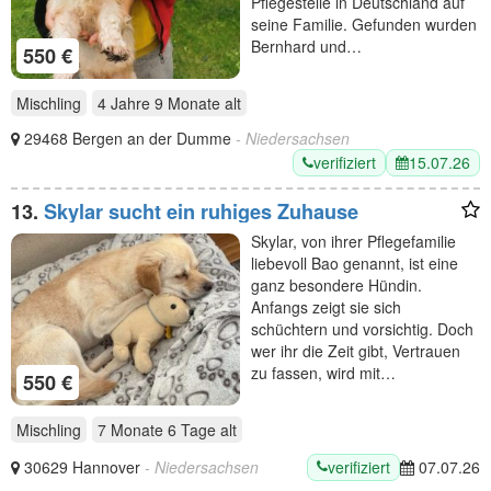
Pflegestelle in Deutschland auf
seine Familie. Gefunden wurden
Bernhard und…
550 €
Mischling
4 Jahre 9 Monate
alt
29468 Bergen an der Dumme
- Niedersachsen
verifiziert
15.07.26
13.
Skylar sucht ein ruhiges Zuhause
Skylar, von ihrer Pflegefamilie
liebevoll Bao genannt, ist eine
ganz besondere Hündin.
Anfangs zeigt sie sich
schüchtern und vorsichtig. Doch
wer ihr die Zeit gibt, Vertrauen
zu fassen, wird mit…
550 €
Mischling
7 Monate 6 Tage
alt
verifiziert
30629 Hannover
- Niedersachsen
07.07.26