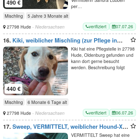
490 €
per…
Mischling
5 Jahre 3 Monate
alt
verifiziert
07.07.26
27798 Hude
- Niedersachsen
16.
Kiki, weiblicher Mischling (zur Pflege in
27798 Hude)
Kiki hat eine Pflegstelle in 27798
Hude, Oldenburg gefunden und
kann dort gerne besucht
werden. Beschreibung folgt
440 €
Mischling
6 Monate 6 Tage
alt
verifiziert
06.07.26
27798 Hude
- Niedersachsen
17.
Sweep, VERMITTELT, weiblicher Hound-X
(zur Pflege in 26629 Großefehn)
VERMITTELT Sweep hat eine