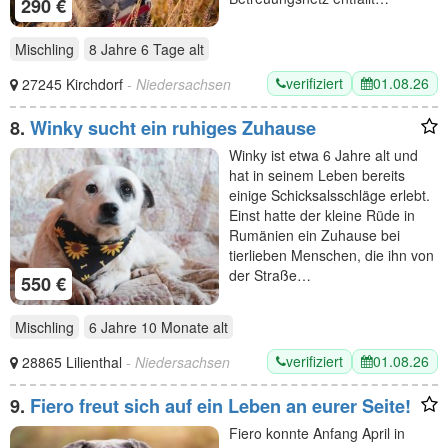
290 €
Mischling
8 Jahre 6 Tage
alt
verifiziert
01.08.26
27245 Kirchdorf
- Niedersachsen
8.
Winky sucht ein ruhiges Zuhause
Winky ist etwa 6 Jahre alt und
hat in seinem Leben bereits
einige Schicksalsschläge erlebt.
Einst hatte der kleine Rüde in
Rumänien ein Zuhause bei
tierlieben Menschen, die ihn von
der Straße…
550 €
Mischling
6 Jahre 10 Monate
alt
verifiziert
01.08.26
28865 Lilienthal
- Niedersachsen
9.
Fiero freut sich auf ein Leben an eurer Seite!
Fiero konnte Anfang April in