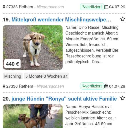
verifiziert
27336 Rethem
- Niedersachsen
04.07.26
19.
Mittelgroß werdender Mischlingswelpe
"Dino" sucht ein Zuhause
Name: Dino Rasse: Mischling
Geschlecht: männlich Alter: 5
Monate Endgröße: ca. 50 cm
Wesen: lieb, freundlich,
aufgeschlossen, verspielt Die
Rassebeschreibung ist rein
phänotypisch. Das…
440 €
Mischling
5 Monate 3 Wochen
alt
verifiziert
27336 Rethem
- Niedersachsen
04.07.26
20.
junge Hündin "Ronya" sucht aktive Familie
Name: Ronya Rasse: evtl.
Pinscher-Mix Geschlecht:
weiblich kastriert Alter : ca. 1
Jahr Größe: ca. 45-50 cm