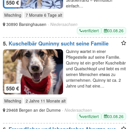
Straßenrand – vermutlich
550 €
einfach…
Mischling
7 Monate 6 Tage
alt
30890 Barsinghausen
- Niedersachsen
verifiziert
03.08.26
5.
Kuschelbär Quninny sucht seine Familie
Quinny wartet in einer
Pflegestelle auf seine Familie.
Quinny ist ein großer Kuschelbär
und Quatschkopf und liebt es mit
seinen Menschen etwas zu
unternehmen. Quinny ist ca. 2
Jahre und hat eine…
550 €
Mischling
2 Jahre 11 Monate
alt
29468 Bergen an der Dumme
- Niedersachsen
verifiziert
03.08.26