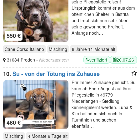
seine Pflegestelle reisen!
Ursprünglich kommt er aus dem
öffentlichen Shelter in Bistrita
und freut sich nun sehr über
seine gewonnene Freiheit.
Anfangs noch…
550 €
Cane Corso Italiano
Mischling
8 Jahre 11 Monate
alt
verifiziert
26.07.26
31084 Freden
- Niedersachsen
10.
Su - von der Tötung ins Zuhause
Für immer Zuhause gesucht. Su
kann ab Ende August auf ihrer
Pflegestelle in 49779
Niederlangen - Siedlung
kennengelernt werden. Luna &
Kim befinden sich noch in
Rumänien und suchen
480 €
ebenfalls…
Mischling
4 Monate 6 Tage
alt