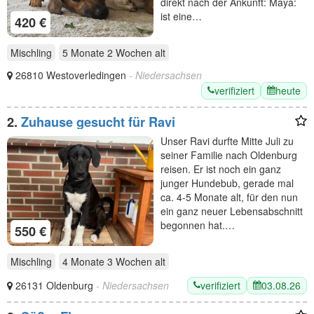
direkt nach der Ankunft: Maya:
ist eine…
420 €
Mischling
5 Monate 2 Wochen
alt
26810 Westoverledingen
- Niedersachsen
verifiziert
heute
2.
Zuhause gesucht für Ravi
Unser Ravi durfte Mitte Juli zu
seiner Familie nach Oldenburg
reisen. Er ist noch ein ganz
junger Hundebub, gerade mal
ca. 4-5 Monate alt, für den nun
ein ganz neuer Lebensabschnitt
begonnen hat.…
550 €
Mischling
4 Monate 3 Wochen
alt
verifiziert
03.08.26
26131 Oldenburg
- Niedersachsen