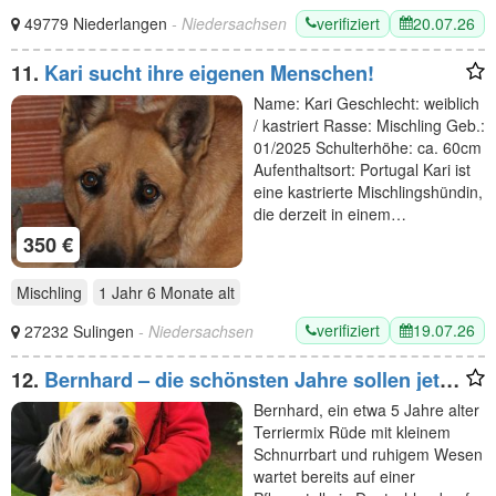
verifiziert
20.07.26
49779 Niederlangen
- Niedersachsen
11.
Kari sucht ihre eigenen Menschen!
Name: Kari Geschlecht: weiblich
/ kastriert Rasse: Mischling Geb.:
01/2025 Schulterhöhe: ca. 60cm
Aufenthaltsort: Portugal Kari ist
eine kastrierte Mischlingshündin,
die derzeit in einem…
350 €
Mischling
1 Jahr 6 Monate
alt
verifiziert
19.07.26
27232 Sulingen
- Niedersachsen
12.
Bernhard – die schönsten Jahre sollen jetzt
beginnen
Bernhard, ein etwa 5 Jahre alter
Terriermix Rüde mit kleinem
Schnurrbart und ruhigem Wesen
wartet bereits auf einer