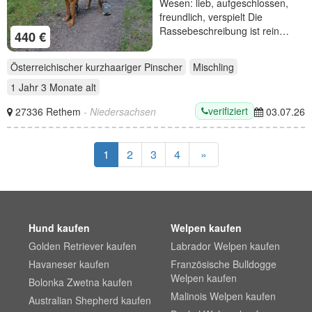
Wesen: lieb, aufgeschlossen,
freundlich, verspielt Die
Rassebeschreibung ist rein…
440 €
Österreichischer kurzhaariger Pinscher
Mischling
1 Jahr 3 Monate
alt
verifiziert
27336 Rethem
- Niedersachsen
03.07.26
1
2
3
4
»
Hund kaufen
Welpen kaufen
Golden Retriever kaufen
Labrador Welpen kaufen
Havaneser kaufen
Französische Bulldogge
Welpen kaufen
Bolonka Zwetna kaufen
Malinois Welpen kaufen
Australian Shepherd kaufen