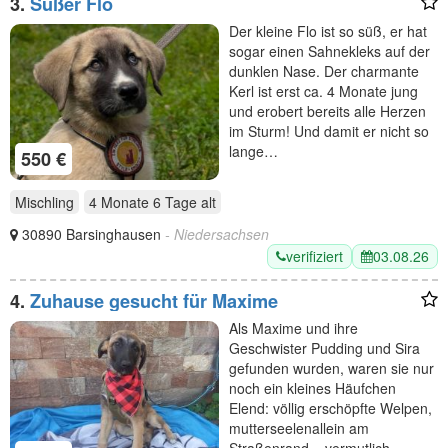
3.
Süßer Flo
Der kleine Flo ist so süß, er hat
sogar einen Sahnekleks auf der
dunklen Nase. Der charmante
Kerl ist erst ca. 4 Monate jung
und erobert bereits alle Herzen
im Sturm! Und damit er nicht so
lange…
550 €
Mischling
4 Monate 6 Tage
alt
30890 Barsinghausen
- Niedersachsen
verifiziert
03.08.26
4.
Zuhause gesucht für Maxime
Als Maxime und ihre
Geschwister Pudding und Sira
gefunden wurden, waren sie nur
noch ein kleines Häufchen
Elend: völlig erschöpfte Welpen,
mutterseelenallein am