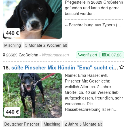
Pflegestelle in 26629 Großefehn
gefunden und kann dort gerne
besucht werden. --------------------
-----------------------------------------
-- Beschreibung aus Zypern (…
440 €
Mischling
5 Monate 2 Wochen
alt
verifiziert
06.07.26
26629 Großefehn
- Niedersachsen
18.
süße Pinscher Mix Hündin "Ema" sucht ein
Zuhause
Name: Ema Rasse: evtl.
Pinscher Mix Geschlecht:
weiblich Alter: ca. 2 Jahre
Größe: ca. 40 cm Wesen: lieb,
aufgeschlossen, freundlich, sehr
verschmust Die
Rassebeschreibung ist rein…
440 €
Deutscher Pinscher
Mischling
2 Jahre 5 Monate
alt