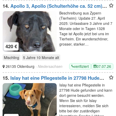
14.
Apollo 3, Apollo (Schulterhöhe ca. 52 cm)
und Zeus
Beschreibung aus Zypern
(Tierheim): Update 27. April
2025: Unfassbare 3 Jahre und 7
Monate oder in Tagen 1328
Tage ist Apollo jetzt bei uns im
Tierheim. Ein wunderschöner,
grosser, starker…
420 €
Mischling
5 Jahre 10 Monate
alt
verifiziert
07.07.26
26135 Oldenburg
- Niedersachsen
15.
Islay hat eine Pflegestelle in 27798 Hude
gefunden und
Islay hat eine Pflegestelle in
27798 Hude gefunden und kann
dort gerne besucht werden.
Wenn Sie sich für Islay
interessieren, melden Sie sich
bitte bei der zuständigen
Vermittlerin Sandra Lübben