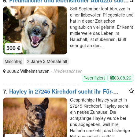
6.
Freundlicher und lebensfroher Abruzzo sucht
ein neues Zuhause
Seit September lebt Abruzzo in
einer liebevollen Pflegestelle und
hat in dieser Zeit schon
unglaublich viel gelernt. Er kennt
mittlerweile das Leben im
Haushalt, ist stubenrein, läuft
sehr gut an der…
500 €
Mischling
3 Jahre 2 Monate
alt
26382 Wilhelmshaven
- Niedersachsen
verifiziert
03.08.26
7.
Hayley in 27245 Kirchdorf sucht ihr Für-
immer-Zuhause
Gesprächige Hayley wartet in
27245 Kirchdorf. Hayley sucht
ein neues Zuhause. Die
achtjährige Hayley wurde bei
uns abgegeben, weil ihre
Halterin umzieht, das bisherige
Betreuungsnetz entfällt…