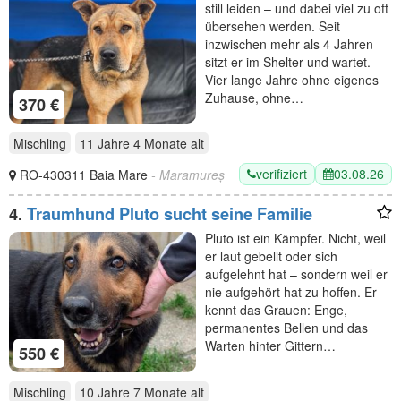
still leiden – und dabei viel zu oft
übersehen werden. Seit
inzwischen mehr als 4 Jahren
sitzt er im Shelter und wartet.
Vier lange Jahre ohne eigenes
Zuhause, ohne…
370 €
Mischling
11 Jahre 4 Monate
alt
verifiziert
03.08.26
RO-430311 Baia Mare
- Maramureș
4.
Traumhund Pluto sucht seine Familie
Pluto ist ein Kämpfer. Nicht, weil
er laut gebellt oder sich
aufgelehnt hat – sondern weil er
nie aufgehört hat zu hoffen. Er
kennt das Grauen: Enge,
permanentes Bellen und das
Warten hinter Gittern…
550 €
Mischling
10 Jahre 7 Monate
alt