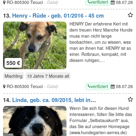
verifiziert
RO-805300 Tecuci
- Galați
08.07.26
13.
Henry - Rüde - geb. 01/2016 - 45 cm
HENRY Der erfahrene Kerl mit
dem treuen Herz Manche Hunde
muss man nicht lange
beobachten, um zu wissen, was
man an ihnen hat. HENRY ist so
einer. Rotbraun, kompakt, mit
diesem ruhigen,…
550 €
Mischling
10 Jahre 7 Monate
alt
verifiziert
RO-805300 Tecuci
- Galați
08.07.26
14.
Linda, geb. ca. 09/2015, lebt in
GRIECHENLAND, auf einer privaten Pflegestelle
Wenn Sie sich für diesen Hund
interessieren, füllen Sie bitte das
Formular „Selbstauskunft“ aus,
das Sie auf unserer Homepage
(www.hundegarten-serres.de)