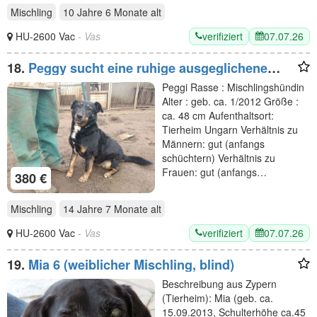
Mischling
10 Jahre 6 Monate
alt
verifiziert
07.07.26
HU-2600 Vac
- Vas
18.
Peggy sucht eine ruhige ausgeglichene
Familie
Peggi Rasse : Mischlingshündin
Alter : geb. ca. 1/2012 Größe :
ca. 48 cm Aufenthaltsort:
Tierheim Ungarn Verhältnis zu
Männern: gut (anfangs
schüchtern) Verhältnis zu
Frauen: gut (anfangs…
380 €
Mischling
14 Jahre 7 Monate
alt
verifiziert
07.07.26
HU-2600 Vac
- Vas
19.
Mia 6 (weiblicher Mischling, blind)
Beschreibung aus Zypern
(Tierheim): Mia (geb. ca.
15.09.2013, Schulterhöhe ca.45