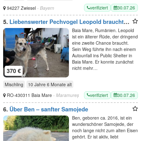
verifiziert
30.07.26
94227 Zwiesel
- Bayern
5.
Liebenswerter Pechvogel Leopold braucht
Hilfe nach Unfall
Baia Mare, Rumänien. Leopold
ist ein älterer Rüde, der dringend
eine zweite Chance braucht.
Sein Weg führte ihn nach einem
Autounfall ins Public Shelter in
Baia Mare. Er konnte zunächst
nicht mehr…
370 €
Mischling
10 Jahre 6 Monate
alt
verifiziert
30.07.26
RO-430311 Baia Mare
- Maramureș
6.
Über Ben – sanfter Samojede
Ben, geboren ca. 2016, ist ein
wunderschöner Samojede, der
noch lange nicht zum alten Eisen
gehört. Er ist aktiv, liebt