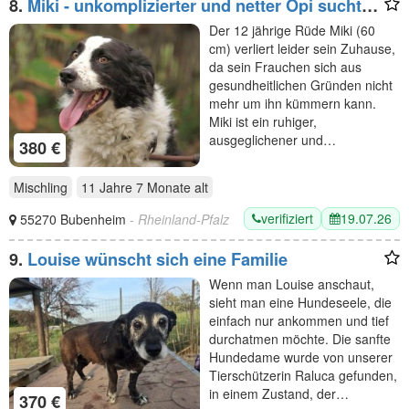
8.
Miki - unkomplizierter und netter Opi sucht
liebevolle Menschen
Der 12 jährige Rüde Miki (60
cm) verliert leider sein Zuhause,
da sein Frauchen sich aus
gesundheitlichen Gründen nicht
mehr um ihn kümmern kann.
Miki ist ein ruhiger,
ausgeglichener und…
380 €
Mischling
11 Jahre 7 Monate
alt
verifiziert
19.07.26
55270 Bubenheim
- Rheinland-Pfalz
9.
Louise wünscht sich eine Familie
Wenn man Louise anschaut,
sieht man eine Hundeseele, die
einfach nur ankommen und tief
durchatmen möchte. Die sanfte
Hundedame wurde von unserer
Tierschützerin Raluca gefunden,
in einem Zustand, der…
370 €