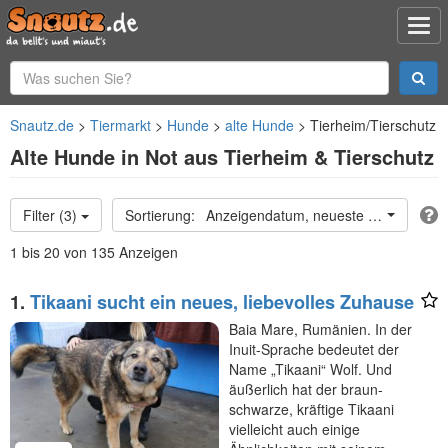
Snautz.de
Tiermarkt
Hunde
alte Hunde
Tierheim/Tierschutz
Alte Hunde in Not aus Tierheim & Tierschutz
Filter (3)
Anzeigendatum, neueste oben
1 bis 20 von 135 Anzeigen
1.
Tikaani sucht ein neues, liebevolles Zuhause
Baia Mare, Rumänien. In der
Inuit-Sprache bedeutet der
Name „Tikaani“ Wolf. Und
äußerlich hat der braun-
schwarze, kräftige Tikaani
vielleicht auch einige