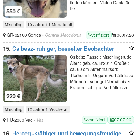
finden können. Vielen Dank für
Ihr…
550 €
Mischling
10 Jahre 11 Monate
alt
verifiziert
GR-62100 Serres
- Central Macedonia
08.07.26
15.
Csibesz- ruhiger, beseelter Beobachter
Csibész Rasse : Mischlingsrüde
Alter : geb. ca. 8/2014 Größe :
ca. 60 cm Aufenthaltsort:
Tierheim in Ungarn Verhältnis zu
Männern: sehr gut Verhältnis zu
Frauen: sehr gut Verhältnis zu…
220 €
Mischling
12 Jahre 1 Woche
alt
verifiziert
07.07.26
HU-2600 Vac
- Vas
16.
Herceg -kräftiger und bewegungsfreudiger