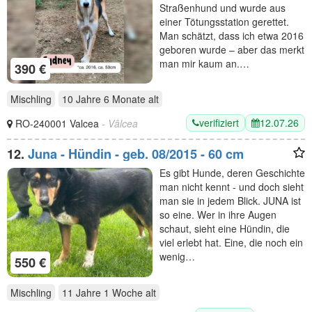
Straßenhund und wurde aus
einer Tötungsstation gerettet.
Man schätzt, dass ich etwa 2016
geboren wurde – aber das merkt
man mir kaum an.…
390 €
Mischling
10 Jahre 6 Monate
alt
verifiziert
12.07.26
RO-240001 Valcea
- Vâlcea
12.
Juna - Hündin - geb. 08/2015 - 60 cm
Es gibt Hunde, deren Geschichte
man nicht kennt - und doch sieht
man sie in jedem Blick. JUNA ist
so eine. Wer in ihre Augen
schaut, sieht eine Hündin, die
viel erlebt hat. Eine, die noch ein
wenig…
550 €
Mischling
11 Jahre 1 Woche
alt