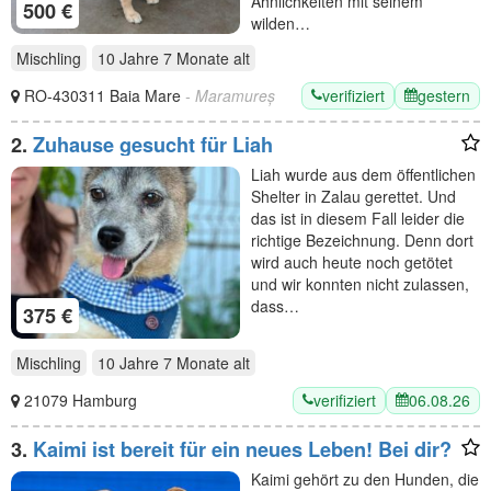
Ähnlichkeiten mit seinem
500 €
wilden…
Mischling
10 Jahre 7 Monate
alt
verifiziert
gestern
RO-430311 Baia Mare
- Maramureș
2.
Zuhause gesucht für Liah
Liah wurde aus dem öffentlichen
Shelter in Zalau gerettet. Und
das ist in diesem Fall leider die
richtige Bezeichnung. Denn dort
wird auch heute noch getötet
und wir konnten nicht zulassen,
dass…
375 €
Mischling
10 Jahre 7 Monate
alt
verifiziert
06.08.26
21079 Hamburg
3.
Kaimi ist bereit für ein neues Leben! Bei dir?
Kaimi gehört zu den Hunden, die