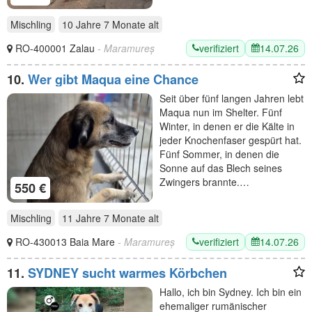
Mischling
10 Jahre 7 Monate
alt
verifiziert
14.07.26
RO-400001 Zalau
- Maramureș
10.
Wer gibt Maqua eine Chance
Seit über fünf langen Jahren lebt
Maqua nun im Shelter. Fünf
Winter, in denen er die Kälte in
jeder Knochenfaser gespürt hat.
Fünf Sommer, in denen die
Sonne auf das Blech seines
Zwingers brannte.…
550 €
Mischling
11 Jahre 7 Monate
alt
verifiziert
14.07.26
RO-430013 Baia Mare
- Maramureș
11.
SYDNEY sucht warmes Körbchen
Hallo, ich bin Sydney. Ich bin ein
ehemaliger rumänischer