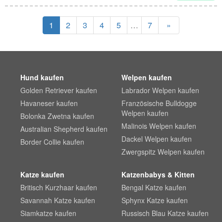
1
2
3
4
5
…
7
»
Hund kaufen
Welpen kaufen
Golden Retriever kaufen
Labrador Welpen kaufen
Havaneser kaufen
Französische Bulldogge
Welpen kaufen
Bolonka Zwetna kaufen
Malinois Welpen kaufen
Australian Shepherd kaufen
Dackel Welpen kaufen
Border Collie kaufen
Zwergspitz Welpen kaufen
Katze kaufen
Katzenbabys & Kitten
Britisch Kurzhaar kaufen
Bengal Katze kaufen
Savannah Katze kaufen
Sphynx Katze kaufen
Siamkatze kaufen
Russisch Blau Katze kaufen