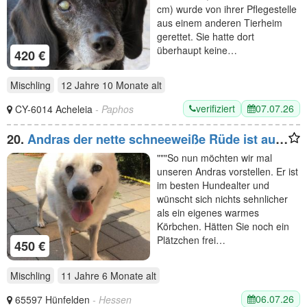
cm) wurde von ihrer Pflegestelle
aus einem anderen Tierheim
gerettet. Sie hatte dort
überhaupt keine…
420 €
Mischling
12 Jahre 10 Monate
alt
verifiziert
07.07.26
CY-6014 Acheleia
- Paphos
20.
Andras der nette schneeweiße Rüde ist auf
der Suche nach einem Zuhause.Er ist ein toller
"""So nun möchten wir mal
lieber Hund
unseren Andras vorstellen. Er ist
im besten Hundealter und
wünscht sich nichts sehnlicher
als ein eigenes warmes
Körbchen. Hätten Sie noch ein
Plätzchen frei…
450 €
Mischling
11 Jahre 6 Monate
alt
06.07.26
65597 Hünfelden
- Hessen