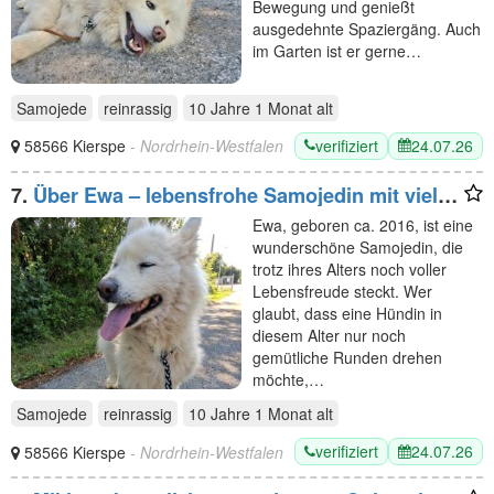
Bewegung und genießt
ausgedehnte Spaziergäng. Auch
im Garten ist er gerne…
Samojede
reinrassig
10 Jahre 1 Monat
alt
verifiziert
24.07.26
58566 Kierspe
- Nordrhein-Westfalen
7.
Über Ewa – lebensfrohe Samojedin mit viel
Energie
Ewa, geboren ca. 2016, ist eine
wunderschöne Samojedin, die
trotz ihres Alters noch voller
Lebensfreude steckt. Wer
glaubt, dass eine Hündin in
diesem Alter nur noch
gemütliche Runden drehen
möchte,…
Samojede
reinrassig
10 Jahre 1 Monat
alt
verifiziert
24.07.26
58566 Kierspe
- Nordrhein-Westfalen