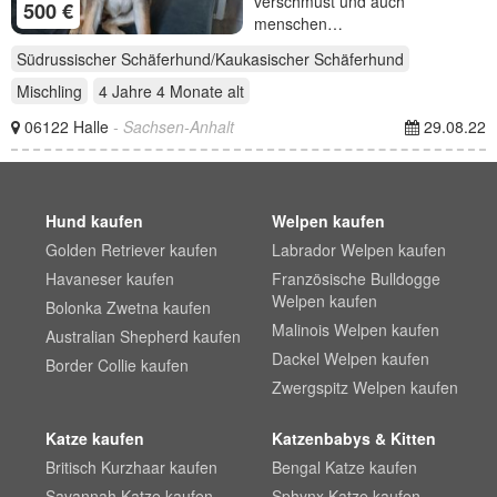
verschmust und auch
500 €
menschen…
Südrussischer Schäferhund/Kaukasischer Schäferhund
Mischling
4 Jahre 4 Monate
alt
06122 Halle
- Sachsen-Anhalt
29.08.22
Hund kaufen
Welpen kaufen
Golden Retriever kaufen
Labrador Welpen kaufen
Havaneser kaufen
Französische Bulldogge
Welpen kaufen
Bolonka Zwetna kaufen
Malinois Welpen kaufen
Australian Shepherd kaufen
Dackel Welpen kaufen
Border Collie kaufen
Zwergspitz Welpen kaufen
Katze kaufen
Katzenbabys & Kitten
Britisch Kurzhaar kaufen
Bengal Katze kaufen
Savannah Katze kaufen
Sphynx Katze kaufen