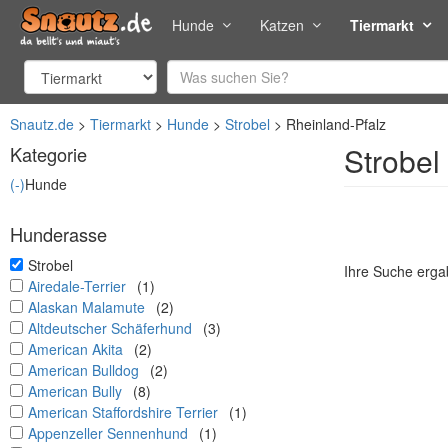
Hunde
Katzen
Tiermarkt
Snautz.de
Tiermarkt
Hunde
Strobel
Rheinland-Pfalz
Strobel
Kategorie
(-)
Hunde
Hunderasse
undefined
Strobel
Ihre Suche ergab
undefined
Airedale-Terrier
(1)
undefined
Alaskan Malamute
(2)
undefined
Altdeutscher Schäferhund
(3)
undefined
American Akita
(2)
undefined
American Bulldog
(2)
undefined
American Bully
(8)
undefined
American Staffordshire Terrier
(1)
undefined
Appenzeller Sennenhund
(1)