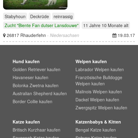
Stabyhoun
Deckrüde
reinrassig
Zucht "Biente Fan dutser Lansdouwe"
11 Jahre 10 Monate
alt
26817 Rhauderfehn
- Niedersachsen
19.03.17
Hund kaufen
Welpen kaufen
Golden Retriever kaufen
Labrador Welpen kaufen
Havaneser kaufen
Französische Bulldogge
Welpen kaufen
Bolonka Zwetna kaufen
Malinois Welpen kaufen
Australian Shepherd kaufen
Dackel Welpen kaufen
Border Collie kaufen
Zwergspitz Welpen kaufen
Katze kaufen
Katzenbabys & Kitten
Britisch Kurzhaar kaufen
Bengal Katze kaufen
Savannah Katze kaufen
Sphynx Katze kaufen