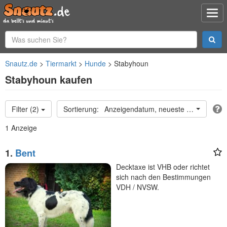
Snautz.de
Tiermarkt
Hunde
Stabyhoun
Stabyhoun kaufen
Filter (2)
Anzeigendatum, neueste oben
1 Anzeige
1.
Bent
Decktaxe ist VHB oder richtet
sich nach den Bestimmungen
VDH / NVSW.