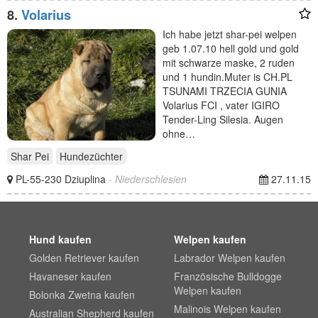
8.
Volarius
Ich habe jetzt shar-pei welpen
geb 1.07.10 hell gold und gold
mit schwarze maske, 2 ruden
und 1 hundin.Muter is CH.PL
TSUNAMI TRZECIA GUNIA
Volarius FCI , vater IGIRO
Tender-Ling Silesia. Augen
ohne…
Shar Pei
Hundezüchter
PL-55-230 Dziuplina
- Niederschlesien
27.11.15
Hund kaufen
Welpen kaufen
Golden Retriever kaufen
Labrador Welpen kaufen
Havaneser kaufen
Französische Bulldogge
Welpen kaufen
Bolonka Zwetna kaufen
Malinois Welpen kaufen
Australian Shepherd kaufen