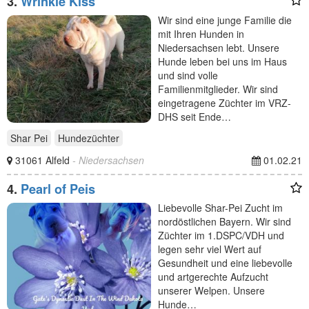
3.
Wrinkle Kiss
Wir sind eine junge Familie die
mit Ihren Hunden in
Niedersachsen lebt. Unsere
Hunde leben bei uns im Haus
und sind volle
Familienmitglieder. Wir sind
eingetragene Züchter im VRZ-
DHS seit Ende…
Shar Pei
Hundezüchter
31061 Alfeld
- Niedersachsen
01.02.21
4.
Pearl of Peis
Liebevolle Shar-Pei Zucht im
nordöstlichen Bayern. Wir sind
Züchter im 1.DSPC/VDH und
legen sehr viel Wert auf
Gesundheit und eine liebevolle
und artgerechte Aufzucht
unserer Welpen. Unsere
Hunde…