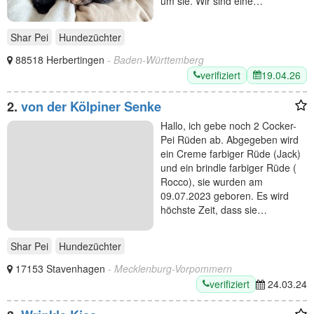
um sie. Wir sind eine…
Shar Pei
Hundezüchter
88518 Herbertingen
- Baden-Württemberg
verifiziert
19.04.26
2.
von der Kölpiner Senke
Hallo, ich gebe noch 2 Cocker-
Pei Rüden ab. Abgegeben wird
ein Creme farbiger Rüde (Jack)
und ein brindle farbiger Rüde (
Rocco), sie wurden am
09.07.2023 geboren. Es wird
höchste Zeit, dass sie…
Shar Pei
Hundezüchter
17153 Stavenhagen
- Mecklenburg-Vorpommern
verifiziert
24.03.24