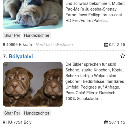
und schwarz bekommen. Mutter:
Pao-Mei´s Juleesha-Shenay
Farbe: fawn Felltyp: brush-coat
HD Frei/Ed frei/Patella…
Shar Pei
Hundezüchter
40699 Erkrath
- Nordrhein-Westfalen
02.12.15
7.
Bólyafalvi
Die Bilder sprechen für sich!
Schöne, starke Knochen, Köpfe,
Schoko-farbige Welpen sind
geboren! Bedürfnisse, familiäres
Umfeld! Pedigree auf Anfrage.
Pass-Chip! Eltern: Russisch
100% Schokolade…
Shar Pei
Hundezüchter
HU-7754 Bóly
30.11.15