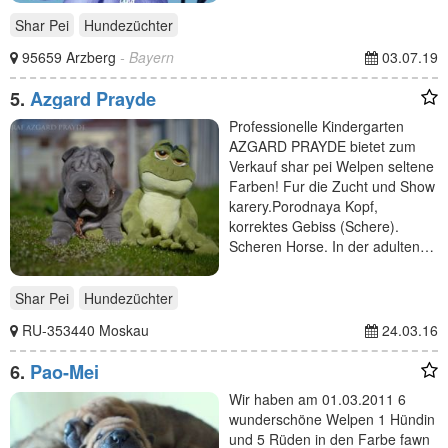
Shar Pei
Hundezüchter
95659 Arzberg
- Bayern
03.07.19
5.
Azgard Prayde
Professionelle Kindergarten
AZGARD PRAYDE bietet zum
Verkauf shar pei Welpen seltene
Farben! Fur die Zucht und Show
karery.Porodnaya Kopf,
korrektes Gebiss (Schere).
Scheren Horse. In der adulten…
Shar Pei
Hundezüchter
RU-353440 Moskau
24.03.16
6.
Pao-Mei
Wir haben am 01.03.2011 6
wunderschöne Welpen 1 Hündin
und 5 Rüden in den Farbe fawn