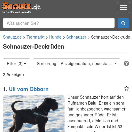
Snautz.de
Tiermarkt
Hunde
Schnauzer
Schnauzer-Deckrüde
Schnauzer-Deckrüden
Filter (3)
Anzeigendatum, neueste oben
2 Anzeigen
1.
Uli vom Obborn
Unser Schnauzer hört auf den
Rufnamen Balu. Er ist ein sehr
familienbezogener, wachsamer
und gesunder Rüde. Er ist
ausdauernd, athletisch und
kompakt, sein Widerrist ist 53