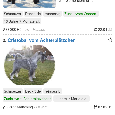
cm. Gerne steht er…
Schnauzer
Deckrüde
reinrassig
Zucht "vom Obborn"
13 Jahre 7 Monate
alt
36088 Hünfeld
- Hessen
22.01.22
2.
Cristobal vom Achterplätzchen
Schnauzer
Deckrüde
reinrassig
Zucht "vom Achterplätzchen"
9 Jahre 7 Monate
alt
85077 Manching
- Bayern
07.02.19