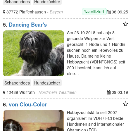
Schapendoes
Hundezüchter
verifiziert
87772 Pfaffenhausen
- Bayern
08.09.25
5.
Dancing Bear's
Am 26.10.2018 hat Jojo 8
gesunde Welpen zur Welt
gebracht! 1 Rüde und 1 Hündin
suchen noch ein liebevolles zu
Hause. Da meine kleine
Hobbyzucht (VDH/FCI/IGS) seit
2001 besteht, kann ich auf
eine…
Schapendoes
Hundezüchter
42489 Wülfrath
- Nordrhein-Westfalen
09.03.19
6.
von Clou-Color
Hobbyzuchtstätte seit 2007
organisiert im VDH / FCI beide
Hündinnen sind Internationaler
Champion (FCI)