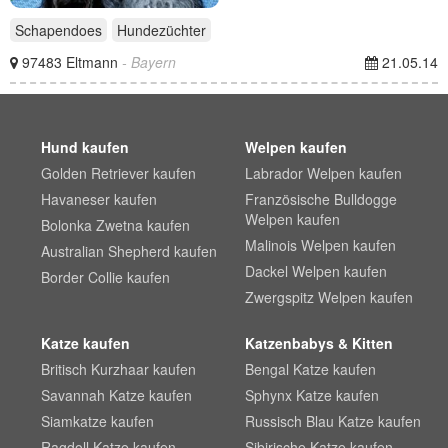
Schapendoes
Hundezüchter
97483 Eltmann
- Bayern
21.05.14
Hund kaufen
Welpen kaufen
Golden Retriever kaufen
Labrador Welpen kaufen
Havaneser kaufen
Französische Bulldogge
Welpen kaufen
Bolonka Zwetna kaufen
Malinois Welpen kaufen
Australian Shepherd kaufen
Dackel Welpen kaufen
Border Collie kaufen
Zwergspitz Welpen kaufen
Katze kaufen
Katzenbabys & Kitten
Britisch Kurzhaar kaufen
Bengal Katze kaufen
Savannah Katze kaufen
Sphynx Katze kaufen
Siamkatze kaufen
Russisch Blau Katze kaufen
Ragdoll Katze kaufen
Sibirische Katze kaufen