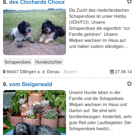
8.
des Clochards Choux
Die Zucht des niederländischen
Schapendoes ist unser Hobby
(VDH/FCI). Unsere
Schapendoes die eigentlich "zur
Familie gehören". Unsere
Welpen wachsen im Haus auf
und haben zudem ständigen…
Schapendoes
Hundezüchter
89407 Dillingen a. d. Donau
- Bayern
27.06.14
9.
vom Steigerwald
Unsere Hunde leben in der
Familie und die Schapedoes-
Welpen wachsen im Haus und
Garten auf. Sie sind sehr
familienbezogen, kinderlieb, sehr
gute Reit oder Laufbegleiter. Der
Schapendoes besitzt…