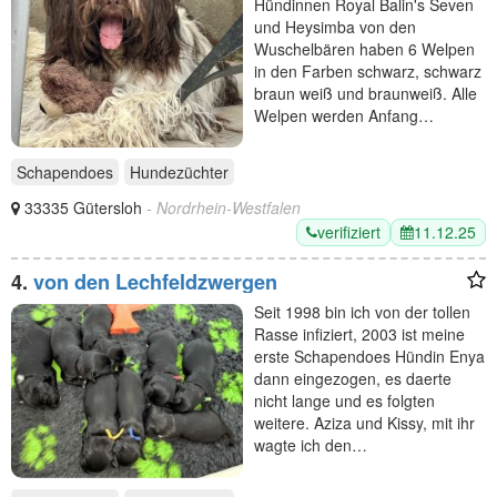
Hündinnen Royal Balin's Seven
und Heysimba von den
Wuschelbären haben 6 Welpen
in den Farben schwarz, schwarz
braun weiß und braunweiß. Alle
Welpen werden Anfang…
Schapendoes
Hundezüchter
33335 Gütersloh
- Nordrhein-Westfalen
verifiziert
11.12.25
4.
von den Lechfeldzwergen
Seit 1998 bin ich von der tollen
Rasse infiziert, 2003 ist meine
erste Schapendoes Hündin Enya
dann eingezogen, es daerte
nicht lange und es folgten
weitere. Aziza und Kissy, mit ihr
wagte ich den…