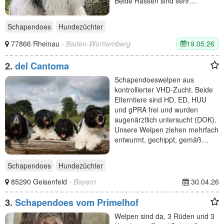
Beide Rassen sind sehr…
Schapendoes
Hundezüchter
19.05.26
77866 Rheinau
- Baden-Württemberg
2.
del Cantoma
Schapendoeswelpen aus
kontrollierter VHD-Zucht. Beide
Elterntiere sind HD, ED, HUU
und gPRA frei und wurden
augenärztlich untersucht (DOK).
Unsere Welpen ziehen mehrfach
entwurmt, gechippt, gemäß…
Schapendoes
Hundezüchter
85290 Geisenfeld
- Bayern
30.04.26
3.
Schapendoes vom Primelhof
Welpen sind da, 3 Rüden und 3