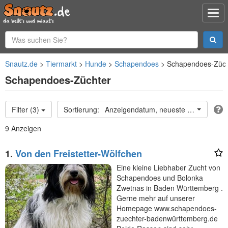
Snautz.de
Tiermarkt
Hunde
Schapendoes
Schapendoes-Züch
Schapendoes-Züchter
Filter (3)
Anzeigendatum, neueste oben
9 Anzeigen
1.
Von den Freistetter-Wölfchen
Eine kleine Liebhaber Zucht von
Schapendoes und Bolonka
Zwetnas in Baden Württemberg .
Gerne mehr auf unserer
Homepage www.schapendoes-
zuechter-badenwürttemberg.de