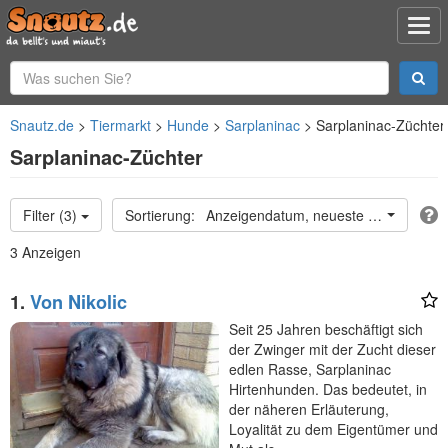
Snautz.de
Tiermarkt
Hunde
Sarplaninac
Sarplaninac-Züchter
Sarplaninac-Züchter
Filter (3)
Anzeigendatum, neueste oben
3 Anzeigen
1.
Von Nikolic
Seit 25 Jahren beschäftigt sich
der Zwinger mit der Zucht dieser
edlen Rasse, Sarplaninac
Hirtenhunden. Das bedeutet, in
der näheren Erläuterung,
Loyalität zu dem Eigentümer und