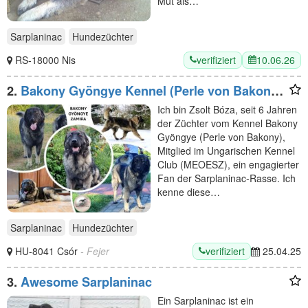
Mut als…
Sarplaninac
Hundezüchter
verifiziert
10.06.26
RS-18000 Nis
2.
Bakony Gyöngye Kennel (Perle von Bakony
Kennel)
Ich bin Zsolt Bóza, seit 6 Jahren
der Züchter vom Kennel Bakony
Gyöngye (Perle von Bakony),
Mitglied im Ungarischen Kennel
Club (MEOESZ), ein engagierter
Fan der Sarplaninac-Rasse. Ich
kenne diese…
Sarplaninac
Hundezüchter
verifiziert
HU-8041 Csór
- Fejer
25.04.25
3.
Awesome Sarplaninac
Ein Sarplaninac ist ein