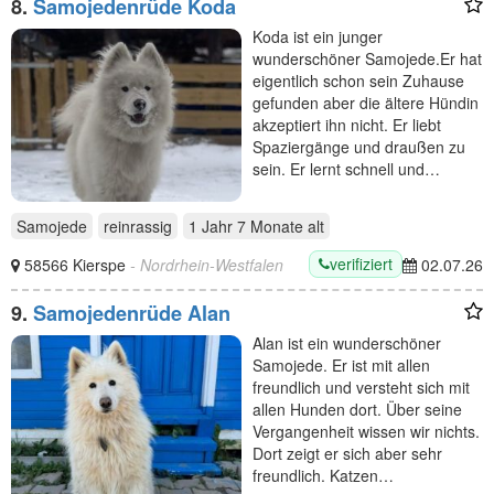
8.
Samojedenrüde Koda
Koda ist ein junger
wunderschöner Samojede.Er hat
eigentlich schon sein Zuhause
gefunden aber die ältere Hündin
akzeptiert ihn nicht. Er liebt
Spaziergänge und draußen zu
sein. Er lernt schnell und…
Samojede
reinrassig
1 Jahr 7 Monate
alt
verifiziert
58566 Kierspe
- Nordrhein-Westfalen
02.07.26
9.
Samojedenrüde Alan
Alan ist ein wunderschöner
Samojede. Er ist mit allen
freundlich und versteht sich mit
allen Hunden dort. Über seine
Vergangenheit wissen wir nichts.
Dort zeigt er sich aber sehr
freundlich. Katzen…