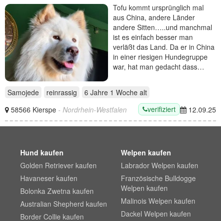
Tofu kommt ursprünglich mal
aus China, andere Länder
andere Sitten…..und manchmal
ist es einfach besser man
verläßt das Land. Da er in China
in einer riesigen Hundegruppe
war, hat man gedacht dass…
Samojede
reinrassig
6 Jahre 1 Woche
alt
verifiziert
58566 Kierspe
- Nordrhein-Westfalen
12.09.25
Hund kaufen
Welpen kaufen
Golden Retriever kaufen
Labrador Welpen kaufen
Havaneser kaufen
Französische Bulldogge
Welpen kaufen
Bolonka Zwetna kaufen
Malinois Welpen kaufen
Australian Shepherd kaufen
Dackel Welpen kaufen
Border Collie kaufen