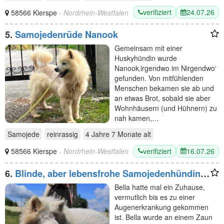
verifiziert
24.07.26
58566 Kierspe
- Nordrhein-Westfalen
5.
Samojedenrüde Nanook
Gemeinsam mit einer
Huskyhündin wurde
Nanook‚irgendwo im Nirgendwo‘
gefunden. Von mitfühlenden
Menschen bekamen sie ab und
an etwas Brot, sobald sie aber
Wohnhäusern (und Hühnern) zu
nah kamen,…
Samojede
reinrassig
4 Jahre 7 Monate
alt
verifiziert
16.07.26
58566 Kierspe
- Nordrhein-Westfalen
6.
Blinde, aber lebensfrohe Samojedenhündin
Bella
Bella hatte mal ein Zuhause,
vermutlich bis es zu einer
Augenerkrankung gekommen
ist. Bella wurde an einem Zaun