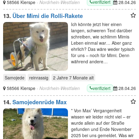
verifiziert
58566 Kierspe
- Nordrhein-Westfalen
28.04.26
13.
Über Mimi die Rolli-Rakete
Ich könnte jetzt hier einen
langen, schweren Text darüber
schreiben, wie schlimm Mimis
Leben einmal war… Aber ganz
ehrlich? Das wäre weder typisch
für uns – noch für Mimi. Denn
während andere…
Samojede
reinrassig
2 Jahre 7 Monate
alt
verifiziert
58566 Kierspe
- Nordrhein-Westfalen
28.04.26
14.
Samojedenrüde Max
* Von Max’ Vergangenheit
wissen wir leider nicht viel – er
wurde allein auf der Straße
gefunden und Ende November
2025 bei uns gemeldet. Was wir