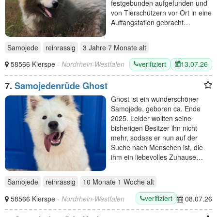
festgebunden aufgefunden und
von Tierschützern vor Ort in eine
Auffangstation gebracht…
Samojede
reinrassig
3 Jahre 7 Monate
alt
verifiziert
13.07.26
58566 Kierspe
- Nordrhein-Westfalen
7.
Samojedenrüde Ghost
Ghost ist ein wunderschöner
Samojede, geboren ca. Ende
2025. Leider wollten seine
bisherigen Besitzer ihn nicht
mehr, sodass er nun auf der
Suche nach Menschen ist, die
ihm ein liebevolles Zuhause…
Samojede
reinrassig
10 Monate 1 Woche
alt
verifiziert
58566 Kierspe
- Nordrhein-Westfalen
08.07.26