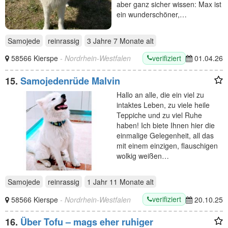
aber ganz sicher wissen: Max ist
ein wunderschöner,…
Samojede
reinrassig
3 Jahre 7 Monate
alt
verifiziert
58566 Kierspe
- Nordrhein-Westfalen
01.04.26
15.
Samojedenrüde Malvin
Hallo an alle, die ein viel zu
intaktes Leben, zu viele heile
Teppiche und zu viel Ruhe
haben! Ich biete Ihnen hier die
einmalige Gelegenheit, all das
mit einem einzigen, flauschigen
wolkig weißen…
Samojede
reinrassig
1 Jahr 11 Monate
alt
verifiziert
58566 Kierspe
- Nordrhein-Westfalen
20.10.25
16.
Über Tofu – mags eher ruhiger