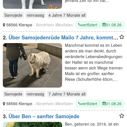
jemand Zeit für ihn hat…
Samojede
reinrassig
4 Jahre 7 Monate
alt
verifiziert
01.08.26
58566 Kierspe
- Nordrhein-Westfalen
2.
Über Samojedenrüde Mailo 7 Jahre, kommt
mit allem klar, Kinder, Katzen, Artgenossen
Manchmal kommst es im Leben
anders als man denkt, durch
veränderte Lebensbedingungen
der Halter ist es manchmal
besser wenn sich Wege trennen
Mailo ist ein großer, sanfter
Riese (Schulterhöhe 65cm,…
Samojede
reinrassig
7 Jahre 7 Monate
alt
verifiziert
01.08.26
58566 Kierspe
- Nordrhein-Westfalen
3.
Über Ben – sanfter Samojede
Ben, geboren ca. 2016, ist ein