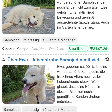
wunderschöner Samojede, der
noch lange nicht zum alten Eisen
gehört. Er ist aktiv, liebt
Bewegung und genießt
ausgedehnte Spaziergäng. Auch
im Garten ist er gerne…
Samojede
reinrassig
10 Jahre 1 Monat
alt
verifiziert
24.07.26
58566 Kierspe
- Nordrhein-Westfalen
4.
Über Ewa – lebensfrohe Samojedin mit viel
Energie
Ewa, geboren ca. 2016, ist eine
wunderschöne Samojedin, die
trotz ihres Alters noch voller
Lebensfreude steckt. Wer
glaubt, dass eine Hündin in
diesem Alter nur noch
gemütliche Runden drehen
möchte,…
Samojede
reinrassig
10 Jahre 1 Monat
alt