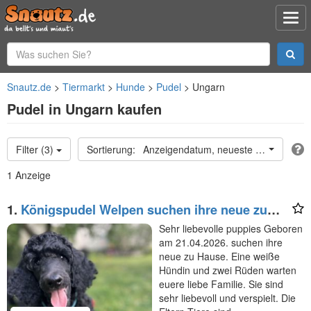
Snautz.de
Tiermarkt
Hunde
Pudel
Ungarn
Pudel in Ungarn kaufen
Filter (3)
Anzeigendatum, neueste oben
1 Anzeige
1.
Königspudel Welpen suchen ihre neue zu
Hause
Sehr liebevolle puppies Geboren
am 21.04.2026. suchen ihre
neue zu Hause. Eine weiße
Hündin und zwei Rüden warten
euere liebe Familie. Sie sind
sehr liebevoll und verspielt. Die