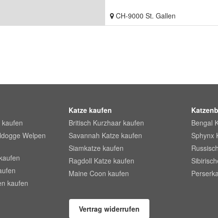
CH-9000 St. Gallen
Katze kaufen
Katzenb
 kaufen
Britisch Kurzhaar kaufen
Bengal 
lldogge Welpen
Savannah Katze kaufen
Sphynx 
Siamkatze kaufen
Russisch
kaufen
Ragdoll Katze kaufen
Sibirisc
aufen
Maine Coon kaufen
Perserka
en kaufen
Vertrag widerrufen