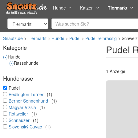
Hunde
Katzen
Tiermarkt
Snautz.de
Tiermarkt
Hunde
Pudel
Pudel reinrassig
Schweiz
Pudel R
Kategorie
(-)
Hunde
(-)
Rassehunde
1 Anzeige
Hunderasse
undefined
Pudel
undefined
Bedlington Terrier
(1)
undefined
Berner Sennenhund
(1)
undefined
Magyar Vizsla
(1)
undefined
Rottweiler
(1)
undefined
Schnauzer
(1)
undefined
Slovenský Cuvac
(1)