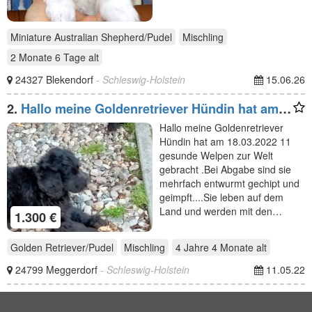
Miniature Australian Shepherd/Pudel
Mischling
2 Monate 6 Tage
alt
24327 Blekendorf
- Schleswig-Holstein
15.06.26
2.
Hallo meine Goldenretriever Hündin hat am
18.03.2022 11
Hallo meine Goldenretriever
Hündin hat am 18.03.2022 11
gesunde Welpen zur Welt
gebracht .Bei Abgabe sind sie
mehrfach entwurmt gechipt und
geimpft....Sie leben auf dem
Land und werden mit den…
1.300 €
Golden Retriever/Pudel
Mischling
4 Jahre 4 Monate
alt
24799 Meggerdorf
- Schleswig-Holstein
11.05.22