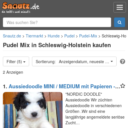
Snautz.de
Tiermarkt
Hunde
Pudel
Pudel-Mix
Schleswig-Hol
Pudel Mix in Schleswig-Holstein kaufen
Filter (5)
Anzeigendatum, neueste oben
2 Anzeigen
1.
Aussiedoodle MINI / MEDIUM mit Papieren -
wie Labradoodle / Goldendoodle
"NORDIC DOODLE"
Aussiedoodle Wir züchten
Aussiedoodle in verschiedenen
Größen .Wir sind eine
langjährige angemeldete seriöse
Zucht…