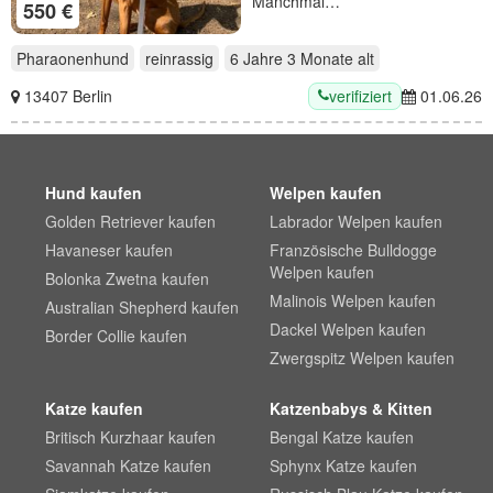
Manchmal…
550 €
Pharaonenhund
reinrassig
6 Jahre 3 Monate
alt
verifiziert
13407 Berlin
01.06.26
Hund kaufen
Welpen kaufen
Golden Retriever kaufen
Labrador Welpen kaufen
Havaneser kaufen
Französische Bulldogge
Welpen kaufen
Bolonka Zwetna kaufen
Malinois Welpen kaufen
Australian Shepherd kaufen
Dackel Welpen kaufen
Border Collie kaufen
Zwergspitz Welpen kaufen
Katze kaufen
Katzenbabys & Kitten
Britisch Kurzhaar kaufen
Bengal Katze kaufen
Savannah Katze kaufen
Sphynx Katze kaufen