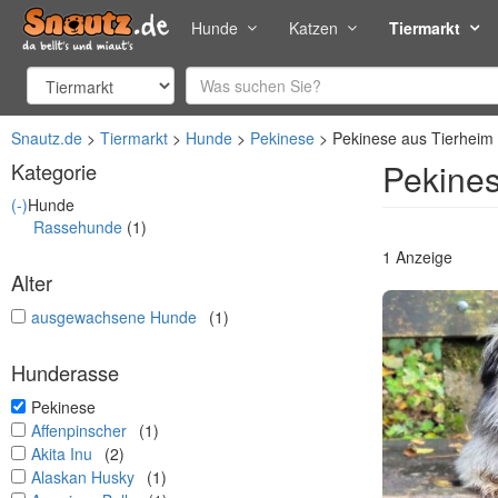
Hunde
Katzen
Tiermarkt
Snautz.de
Tiermarkt
Hunde
Pekinese
Pekinese aus Tierheim 
Pekines
Kategorie
(-)
Hunde
Rassehunde
(1)
1 Anzeige
Alter
undefined
ausgewachsene Hunde
(1)
Hunderasse
undefined
Pekinese
undefined
Affenpinscher
(1)
undefined
Akita Inu
(2)
undefined
Alaskan Husky
(1)