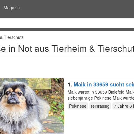
Magazin
& Tierschutz
e in Not aus Tierheim & Tierschu
1.
Maik in 33659 sucht se
Maik wartet in 33659 Bielefeld Maik möchte nicht zurück ins Tierheim! Neues Zuhause gesucht. Der
siebenjährige Pekinese Maik wurd
sie…
Pekinese
reinrassig
7 Jahre 6