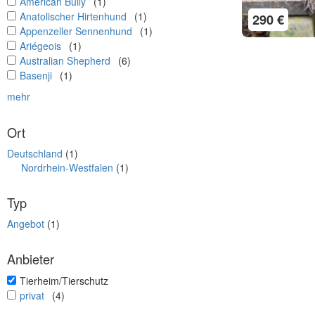
undefined
American Bully
(1)
undefined
Anatolischer Hirtenhund
(1)
290 €
undefined
Appenzeller Sennenhund
(1)
undefined
Ariégeois
(1)
undefined
Australian Shepherd
(6)
undefined
Basenji
(1)
mehr
Ort
Deutschland
(1)
Nordrhein-Westfalen
(1)
Typ
Angebot
(1)
Anbieter
undefined
Tierheim/Tierschutz
undefined
privat
(4)