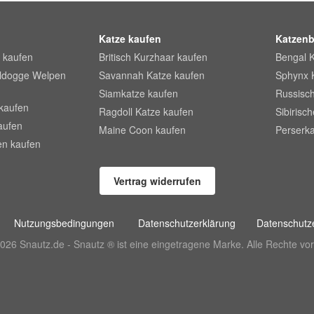
Katze kaufen
Katzenb
 kaufen
Britisch Kurzhaar kaufen
Bengal 
lldogge Welpen
Savannah Katze kaufen
Sphynx 
Siamkatze kaufen
Russisch
kaufen
Ragdoll Katze kaufen
Sibirisc
aufen
Maine Coon kaufen
Perserka
en kaufen
Vertrag widerrufen
Nutzungsbedingungen
Datenschutzerklärung
Datenschutze
026 Snautz.de - Snautz ® ist eine eingetragene Marke. Alle Rechte vor