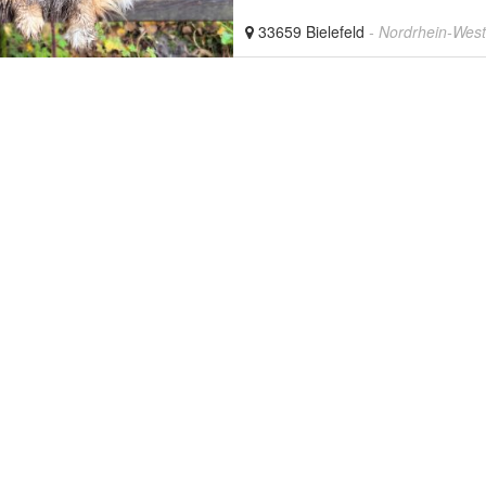
33659 Bielefeld
- Nordrhein-West