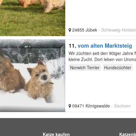
24855 Jübek
- Schleswig-Holstei
11.
vom alten Marktsteig
Wir züchten seit den 90iger Jahre 
kleine Zucht. Dort leben von Uro
Norwich Terrier
Hundezüchter
09471 Königswalde
- Sachsen
Katze kaufen
Katzenb