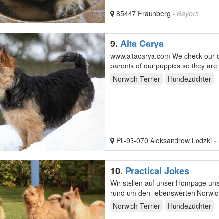
85447 Fraunberg
- Bayern
9.
Alta Carya
www.altacarya.com We check our dogs about 
Norwich Terrier
Hundezüchter
PL-95-070 Aleksandrow Lodzki
-
10.
Practical Jokes
Wir stellen auf unser Hompage uns
rund um den liebenswerten Norwich
sowie…
Norwich Terrier
Hundezüchter