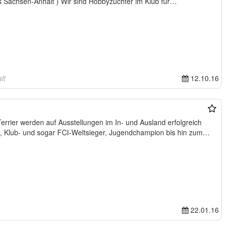
Osterburg, ( im Norden des Landes Sachsen-Anhalt ) Wir sind Hobbyzüchter im Klub für…
lt
12.10.16
rrier werden auf Ausstellungen im In- und Ausland erfolgreich
a-, Klub- und sogar FCI-Weltsieger, Jugendchampion bis hin zum…
22.01.16