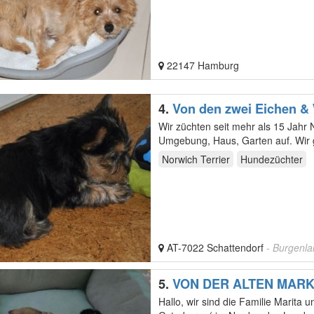
22147 Hamburg
4.
Von den zwei Eichen & 
Wir züchten seit mehr als 15 Jahr Norwich Terrier. Alle Welpen w
Umgebung, Haus, Garten auf. Wir geben aus unserer Zucht ab und zu Welpen ab. Sie werden
komplett mit…
Norwich Terrier
Hundezüchter
AT-7022 Schattendorf
- Burgenl
5.
VON DER ALTEN MAR
Hallo, wir sind die Familie Marita und Hans-Jürgen Salomon. Wir wohnen im Finkenweg 1, 39606