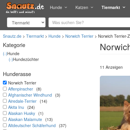
Hunde
Katzen
Tiermarkt
Snautz.de
Tiermarkt
Hunde
Norwich Terrier
Norwich Terrier-
Norwich
Kategorie
(-)
Hunde
(-)
Hundezüchter
11 Anzeigen
Hunderasse
undefined
Norwich Terrier
undefined
Affenpinscher
(8)
undefined
Afghanischer Windhund
(3)
undefined
Airedale-Terrier
(14)
undefined
Akita Inu
(24)
undefined
Alaskan Husky
(1)
undefined
Alaskan Malamute
(13)
undefined
Altdeutscher Schäferhund
(37)