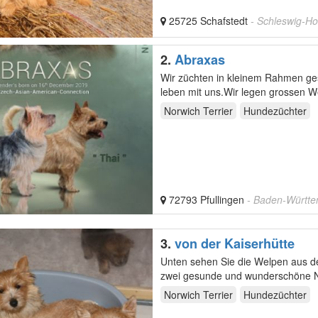
25725 Schafstedt
- Schleswig-Ho
2.
Abraxas
Wir züchten in kleinem Rahmen ge
leben mit uns.Wir legen grossen W
Sozialisierung…
Norwich Terrier
Hundezüchter
72793 Pfullingen
- Baden-Württ
3.
von der Kaiserhütte
Unten sehen Sie die Welpen aus de
zwei gesunde und wunderschöne No
Norwich Terrier
Hundezüchter