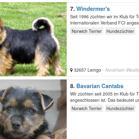
7.
Windermer's
Seit 1996 züchten wir im Klub für
internationalen Verband FCI anges
typvolle…
Norwich Terrier
Hundezüchter
32657 Lemgo
- Nordrhein-Westf
8.
Bavarian Cantabs
Wir züchten seit 2005 im Klub für Terrier, einem Rassehundezuchtverein, der dem VDH
angeschlossen ist. Das bedeutet 
Wesen als auch…
Norwich Terrier
Hundezüchter