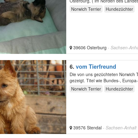
Norwich Terrier
Hundezüchter
39606 Osterburg
- Sachsen-Anha
6.
vom Tierfreund
Die von uns gezüchteten Norwich Te
gezeigt. Titel wie Bundes-, Europ
Norwich Terrier
Hundezüchter
39576 Stendal
- Sachsen-Anhalt