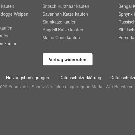
 kaufen
Britisch Kurzhaar kaufen
Bengal 
lldogge Welpen
Savannah Katze kaufen
Sphynx 
Siamkatze kaufen
Russisch
kaufen
Ragdoll Katze kaufen
Sibirisc
aufen
Maine Coon kaufen
Perserka
en kaufen
Vertrag widerrufen
Nutzungsbedingungen
Datenschutzerklärung
Datenschutze
026 Snautz.de - Snautz ® ist eine eingetragene Marke. Alle Rechte vor