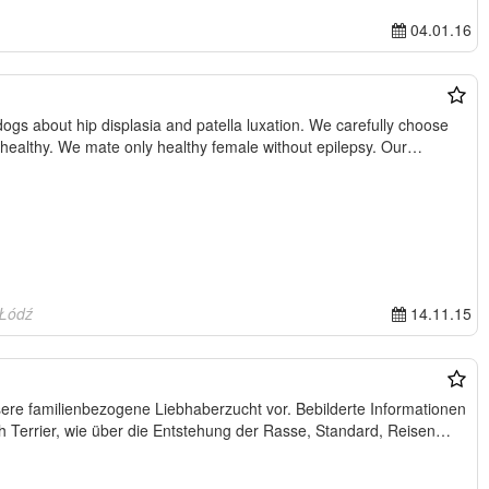
04.01.16
hip displasia and patella luxation. We carefully choose
parents of our puppies so they are healthy. We mate only healthy female without epilepsy. Our…
 Łódź
14.11.15
ere familienbezogene Liebhaberzucht vor. Bebilderte Informationen
 Terrier, wie über die Entstehung der Rasse, Standard, Reisen