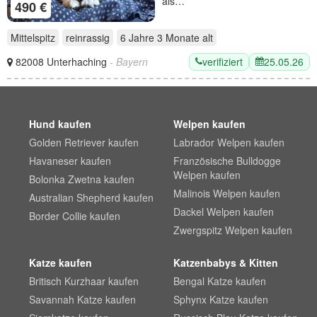
als…
490 €
Mittelspitz
reinrassig
6 Jahre 3 Monate
alt
verifiziert
25.05.26
82008 Unterhaching
- Bayern
Hund kaufen
Welpen kaufen
Golden Retriever kaufen
Labrador Welpen kaufen
Havaneser kaufen
Französische Bulldogge
Welpen kaufen
Bolonka Zwetna kaufen
Malinois Welpen kaufen
Australian Shepherd kaufen
Dackel Welpen kaufen
Border Collie kaufen
Zwergspitz Welpen kaufen
Katze kaufen
Katzenbabys & Kitten
Britisch Kurzhaar kaufen
Bengal Katze kaufen
Savannah Katze kaufen
Sphynx Katze kaufen