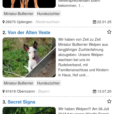
vielversprechenden Eltern
bekommen. 1…
Miniatur-Bullterrier
Hundezüchter
26670 Uplengen
- Niedersachsen
22.01.25
2.
Von der Alten Veste
Wir haben von Zeit zu Zeit
Miniatur Bullterrier Welpen aus
langjähriger Zuchterfahrung
abzugeben. Unsere Welpen
wachsen bei uns im
Rudelverband, mit
Familienanschluss und Kindern
in Haus, Hof und…
Miniatur-Bullterrier
Hundezüchter
91619 Obernzenn
- Bayern
13.07.20
3.
Secret Signs
Wir haben Welpen!!! Am 06.Juli
2018 hat unsere Hündin Secret