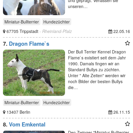
und geprägt. Verlassen sie
unseren…
Miniatur-Bullterrier
Hundezüchter
67705 Trippstadt
- Rheinland-Pfalz
22.05.16
7.
Dragon Flame`s
Der Bull Terrier Kennel Dragon
Flame`s existiert seit dem Jahr
1990. Damals fingen wir an
Standard Bullys zu züchten.
Unter " Alte Zeiten" werden wir
noch Bilder der besten Bullys
die…
Miniatur-Bullterrier
Hundezüchter
13407 Berlin
26.11.15
8.
Vom Emkental
Den Zwinger "Miniatur Bullterrier