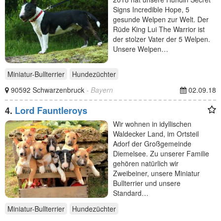
Signs Incredible Hope, 5
gesunde Welpen zur Welt. Der
Rüde King Lui The Warrior ist
der stolzer Vater der 5 Welpen.
Unsere Welpen…
Miniatur-Bullterrier
Hundezüchter
90592 Schwarzenbruck
- Bayern
02.09.18
4.
Lord Fauntleroys
Wir wohnen in idyllischen
Waldecker Land, im Ortsteil
Adorf der Großgemeinde
Diemelsee. Zu unserer Familie
gehören natürlich wir
Zweibeiner, unsere Miniatur
Bullterrier und unsere
Standard…
Miniatur-Bullterrier
Hundezüchter