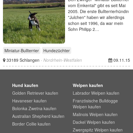
vom Emkental" gibt es seit Mai
2005. Die erste Bullterrierhündin
"Julchen" haben wir allerdings
schon seit 1996, da war mein
Sohn Philipp 2…
Miniatur-Bullterrier
Hundezüchter
33189 Schlangen
- Nordrhein-Westfalen
09.11.15
Hund kaufen
Welpen kaufen
Golden Retriever kaufen
Labrador Welpen kaufen
Havaneser kaufen
Französische Bulldogge
Welpen kaufen
Bolonka Zwetna kaufen
Malinois Welpen kaufen
Australian Shepherd kaufen
Dackel Welpen kaufen
Border Collie kaufen
Zwergspitz Welpen kaufen