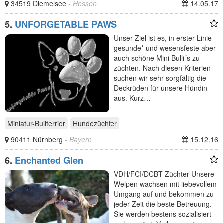
34519 Diemelsee
- Hessen
14.05.17
5.
UNFORGETABLE PAWS
Unser Ziel ist es, in erster Linie
gesunde* und wesensfeste aber
auch schöne Mini Bulli´s zu
züchten. Nach diesen Kriterien
suchen wir sehr sorgfältig die
Deckrüden für unsere Hündin
aus. Kurz…
Miniatur-Bullterrier
Hundezüchter
90411 Nürnberg
- Bayern
15.12.16
6.
Enchanted Glen
VDH/FCI/DCBT Züchter Unsere
Welpen wachsen mit liebevollem
Umgang auf und bekommen zu
jeder Zeit die beste Betreuung.
Sie werden bestens sozialisiert