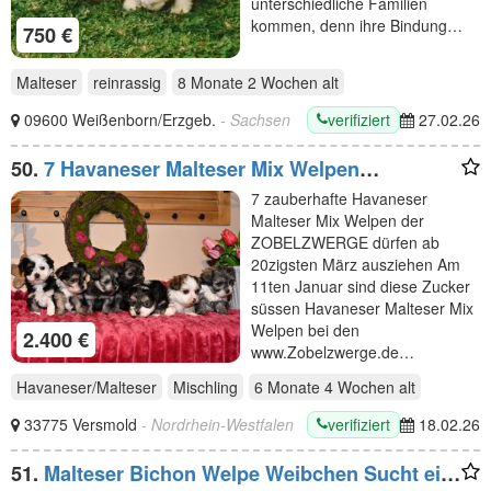
unterschiedliche Familien
kommen, denn ihre Bindung…
750 €
Malteser
reinrassig
8 Monate 2 Wochen
alt
verifiziert
09600 Weißenborn/Erzgeb.
- Sachsen
27.02.26
50.
7 Havaneser Malteser Mix Welpen
ZOBELZWERGE Abgabe ab Mitte März
7 zauberhafte Havaneser
Malteser Mix Welpen der
ZOBELZWERGE dürfen ab
20zigsten März ausziehen Am
11ten Januar sind diese Zucker
süssen Havaneser Malteser Mix
Welpen bei den
2.400 €
www.Zobelzwerge.de…
Havaneser/Malteser
Mischling
6 Monate 4 Wochen
alt
verifiziert
33775 Versmold
- Nordrhein-Westfalen
18.02.26
51.
Malteser Bichon Welpe Weibchen Sucht ein