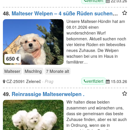
verifiziert
22.03.26
48.
Malteser Welpen – 4 süße Rüden suchen
liebevolles Zuhause
Unsere Malteser-Hündin hat am
08.01.2026 einen
wunderschönen Wurf
bekommen. Aktuell suchen noch
vier kleine Rüden ein liebevolles
neues Zuhause. Die Welpen
wachsen bei uns im Haus in
650 €
familiärer…
Malteser
Mischling
7 Monate
alt
verifiziert
CZ-25091 Zeleneč
- Prag
15.03.26
49.
Reinrassige Malteserwelpen .
‎Wir halten diese beiden
zusammen und wünschen uns,
dass sie gemeinsam das beste
Zuhause finden, aber es ist auch
in Ordnung, wenn sie in