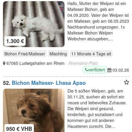
Neues zuhause.
Hallo, Mutter der Welpen ist ein
Malteser Bichon, geb am
04.09.2020. Vater der Welpen ist
ein Malteser, geb am 06.05.2023
Nachbarshund umgezogen. 1x
Malteser Bichon Welpen
Weibchen abzugeben,…
1.300 €
Bichon Frisé/Malteser
Mischling
11 Monate 4 Tage
alt
67065 Ludwigshafen am Rhein
- Rheinland-Pfalz
verifiziert
03.02.26
52.
Bichon Malteser- Lhasa Apso
Die 5 süßen Welpen, geb. am
30.11.25, suchen ab sofort ein
neues und liebevolles Zuhause.
Die Welpen sind gesund,
kinderlieb, gut sozialisiert und
kommen gut mit anderen
Haustieren zurecht. Die…
950 € VHB