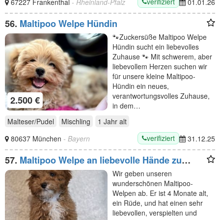
verifiziert
67227 Frankenthal
- Rheinland-Pfalz
01.01.26
56.
Maltipoo Welpe Hündin
🐾Zuckersüße Maltipoo Welpe
Hündin sucht ein liebevolles
Zuhause 🐾 Mit schwerem, aber
liebevollem Herzen suchen wir
für unsere kleine Maltipoo-
Hündin ein neues,
verantwortungsvolles Zuhause,
2.500 €
in dem…
Malteser/Pudel
Mischling
1 Jahr
alt
verifiziert
80637 München
- Bayern
31.12.25
57.
Maltipoo Welpe an liebevolle Hände zu
vergeben
Wir geben unseren
wunderschönen Maltipoo-
Welpen ab. Er ist 4 Monate alt,
ein Rüde, und hat einen sehr
liebevollen, verspielten und