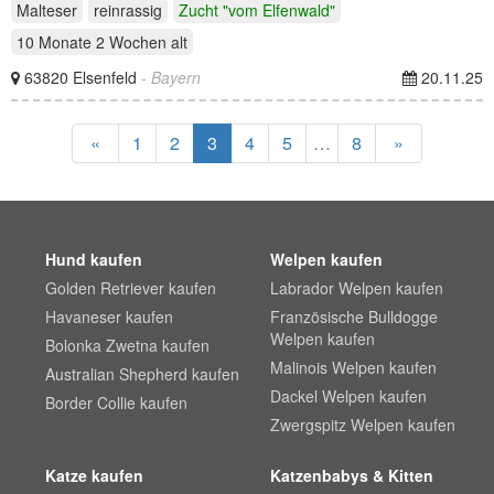
Malteser
reinrassig
Zucht "vom Elfenwald"
10 Monate 2 Wochen
alt
63820 Elsenfeld
- Bayern
20.11.25
«
1
2
3
4
5
…
8
»
Hund kaufen
Welpen kaufen
Golden Retriever kaufen
Labrador Welpen kaufen
Havaneser kaufen
Französische Bulldogge
Welpen kaufen
Bolonka Zwetna kaufen
Malinois Welpen kaufen
Australian Shepherd kaufen
Dackel Welpen kaufen
Border Collie kaufen
Zwergspitz Welpen kaufen
Katze kaufen
Katzenbabys & Kitten