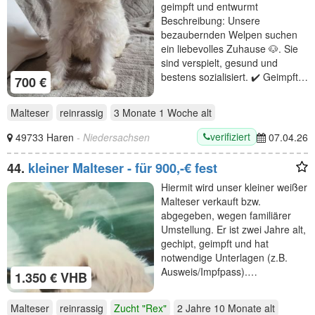
geimpft und entwurmt
Beschreibung: Unsere
bezaubernden Welpen suchen
ein liebevolles Zuhause 🐶. Sie
sind verspielt, gesund und
bestens sozialisiert. ✔️ Geimpft…
700 €
Malteser
reinrassig
3 Monate 1 Woche
alt
verifiziert
49733 Haren
- Niedersachsen
07.04.26
44.
kleiner Malteser - für 900,-€ fest
Hiermit wird unser kleiner weißer
Malteser verkauft bzw.
abgegeben, wegen familiärer
Umstellung. Er ist zwei Jahre alt,
gechipt, geimpft und hat
notwendige Unterlagen (z.B.
Ausweis/Impfpass).…
1.350 € VHB
Malteser
reinrassig
Zucht "Rex"
2 Jahre 10 Monate
alt