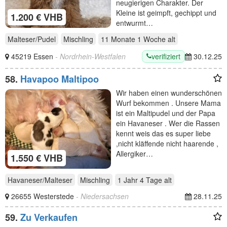
neugierigen Charakter. Der
Kleine ist geimpft, gechippt und
1.200 € VHB
entwurmt…
Malteser/Pudel
Mischling
11 Monate 1 Woche
alt
verifiziert
45219 Essen
- Nordrhein-Westfalen
30.12.25
58.
Havapoo Maltipoo
Wir haben einen wunderschönen
Wurf bekommen . Unsere Mama
ist ein Maltipudel und der Papa
ein Havaneser . Wer die Rassen
kennt weis das es super liebe
,nicht kläffende nicht haarende ,
Allergiker…
1.550 € VHB
Havaneser/Malteser
Mischling
1 Jahr 4 Tage
alt
26655 Westerstede
- Niedersachsen
28.11.25
59.
Zu Verkaufen