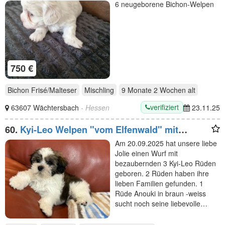
6 neugeborene Bichon-Welpen
750 €
Bichon Frisé/Malteser
Mischling
9 Monate 2 Wochen
alt
verifiziert
63607 Wächtersbach
- Hessen
23.11.25
60.
Kyi-Leo Welpen "vom Elfenwald" mit
Ahnentafeln
Am 20.09.2025 hat unsere liebe
Jolie einen Wurf mit
bezaubernden 3 Kyi-Leo Rüden
geboren. 2 Rüden haben ihre
lieben Familien gefunden. 1
Rüde Anouki in braun -weiss
sucht noch seine liebevolle…