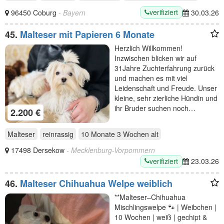
verifiziert
96450 Coburg
- Bayern
30.03.26
45.
Malteser mit Papieren 6 Monate
Herzlich Willkommen!
Inzwischen blicken wir auf
31Jahre Zuchterfahrung zurück
und machen es mit viel
Leidenschaft und Freude. Unser
kleine, sehr zierliche Hündin und
ihr Bruder suchen noch…
2.200 €
Malteser
reinrassig
10 Monate 3 Wochen
alt
17498 Dersekow
- Mecklenburg-Vorpommern
verifiziert
23.03.26
46.
Malteser Chihuahua Welpe weiblich
**Malteser–Chihuahua
Mischlingswelpe 🐾 | Weibchen |
10 Wochen | weiß | gechipt &