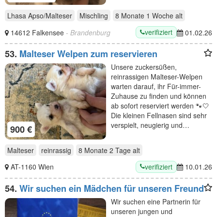
Lhasa Apso/Malteser
Mischling
8 Monate 1 Woche
alt
verifiziert
14612 Falkensee
- Brandenburg
01.02.26
53.
Malteser Welpen zum reservieren
Unsere zuckersüßen,
reinrassigen Malteser-Welpen
warten darauf, ihr Für-immer-
Zuhause zu finden und können
ab sofort reserviert werden 🐾🤍
Die kleinen Fellnasen sind sehr
verspielt, neugierig und…
900 €
Malteser
reinrassig
8 Monate 2 Tage
alt
verifiziert
AT-1160 Wien
10.01.26
54.
Wir suchen ein Mädchen für unseren Freund
Wir suchen eine Partnerin für
unseren jungen und