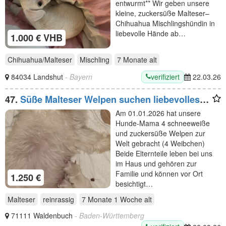
entwurmt** Wir geben unsere
kleine, zuckersüße Malteser–
Chihuahua Mischlingshündin in
liebevolle Hände ab…
1.000 € VHB
Chihuahua/Malteser
Mischling
7 Monate
alt
verifiziert
84034 Landshut
- Bayern
22.03.26
47.
Süße Malteser Welpen suchen liebevolles
Zuhause
Am 01.01.2026 hat unsere
Hunde-Mama 4 schneeweiße
und zuckersüße Welpen zur
Welt gebracht (4 Weibchen)
Beide Elternteile leben bei uns
im Haus und gehören zur
Familie und können vor Ort
1.250 €
besichtigt…
Malteser
reinrassig
7 Monate 1 Woche
alt
71111 Waldenbuch
- Baden-Württemberg