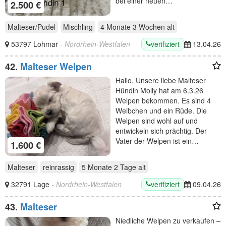
bei einer neuen…
2.500 €
Malteser/Pudel
Mischling
4 Monate 3 Wochen
alt
verifiziert
53797 Lohmar
- Nordrhein-Westfalen
13.04.26
42.
Malteser Welpen
Hallo, Unsere liebe Malteser
Hündin Molly hat am 6.3.26
Welpen bekommen. Es sind 4
Weibchen und ein Rüde. Die
Welpen sind wohl auf und
entwickeln sich prächtig. Der
Vater der Welpen ist ein…
1.600 €
Malteser
reinrassig
5 Monate 2 Tage
alt
verifiziert
32791 Lage
- Nordrhein-Westfalen
09.04.26
43.
Malteser
Niedliche Welpen zu verkaufen –