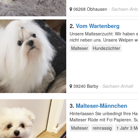
06268 Obhausen
- Sachsen-Anha
2.
Vom Wartenberg
Unsere Malteserzucht: Wir haben eine langjährige Malteser-zucht .Unsere Hunde leben mit uns und
nicht neben uns. Unsere Welpen we
Malteser
Hundezüchter
39240 Barby
- Sachsen-Anhalt
3.
Malteser-Männchen
Hinterlassen Sie unbedingt Ihre 
Malteser Rüde mit Fci Papieren. Su
junge…
Malteser
reinrassig
1 Jahr 3 M