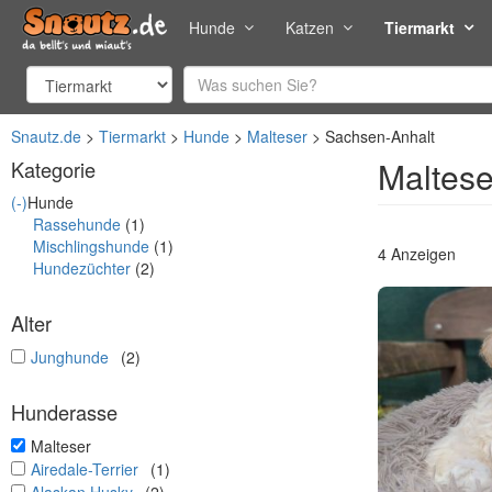
Hunde
Katzen
Tiermarkt
Snautz.de
Tiermarkt
Hunde
Malteser
Sachsen-Anhalt
Maltese
Kategorie
(-)
Hunde
Rassehunde
(1)
Mischlingshunde
(1)
4 Anzeigen
Hundezüchter
(2)
Alter
undefined
Junghunde
(2)
Hunderasse
undefined
Malteser
undefined
Airedale-Terrier
(1)
undefined