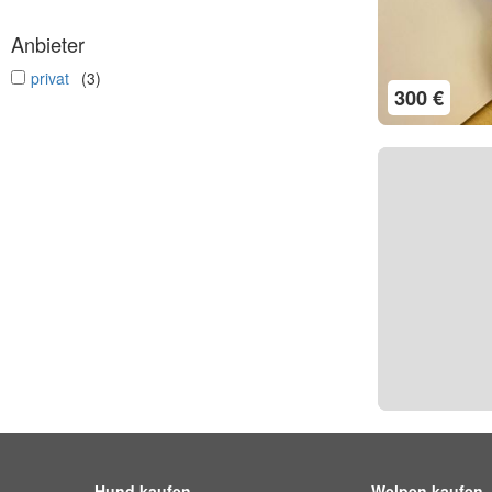
Anbieter
undefined
privat
(3)
300 €
Hund kaufen
Welpen kaufen