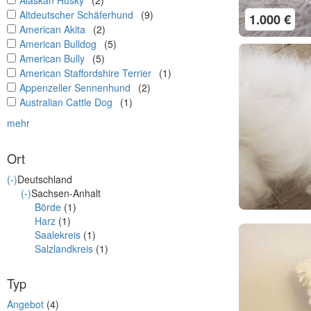
Alaskan Husky
(2)
undefined
Altdeutscher Schäferhund
(9)
1.000 €
undefined
American Akita
(2)
undefined
American Bulldog
(5)
undefined
American Bully
(5)
undefined
American Staffordshire Terrier
(1)
undefined
Appenzeller Sennenhund
(2)
undefined
Australian Cattle Dog
(1)
mehr
Ort
(-)
Deutschland
(-)
Sachsen-Anhalt
Börde
(1)
Harz
(1)
Saalekreis
(1)
Salzlandkreis
(1)
Typ
Angebot
(4)