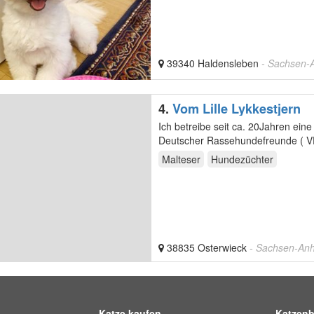
39340 Haldensleben
- Sachsen-A
4.
Vom Lille Lykkestjern
Ich betreibe seit ca. 20Jahren ein
Deutscher Rassehundefreunde ( VDR 
Unsere…
Malteser
Hundezüchter
38835 Osterwieck
- Sachsen-Anh
Katze kaufen
Katzenb