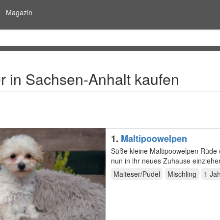
Magazin
r in Sachsen-Anhalt kaufen
1.
Maltipoowelpen
Süße kleine Maltipoowelpen Rüde 
nun in ihr neues Zuhause einziehe
mit…
Malteser/Pudel
Mischling
1 Ja