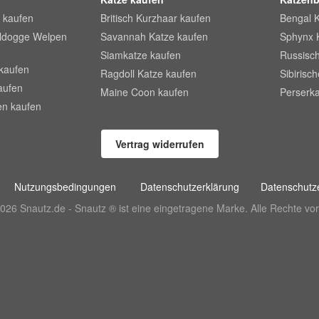
 kaufen
Britisch Kurzhaar kaufen
Bengal 
lldogge Welpen
Savannah Katze kaufen
Sphynx 
Siamkatze kaufen
Russisch
kaufen
Ragdoll Katze kaufen
Sibirisc
aufen
Maine Coon kaufen
Perserka
en kaufen
Vertrag widerrufen
Nutzungsbedingungen
Datenschutzerklärung
Datenschutze
026 Snautz.de - Snautz ® ist eine eingetragene Marke. Alle Rechte vor