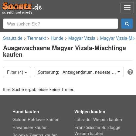
Snautz.de
Tiermarkt
Hunde
Magyar Vizsla
Magyar Vizsla-Mix
Ausgewachsene Magyar Vizsla-Mischlinge
kaufen
Filter (4)
Anzeigendatum, neueste oben
Ihre Suche ergab leider keine Treffer.
Hund kaufen
Welpen kaufen
Golden Retriever kaufen
Labrador Welpen kaufen
Havaneser kaufen
Französische Bulldogge
Welpen kaufen
Bolonka Zwetna kaufen