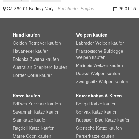
CZ-360 01 Karlovy Vary
- Karlsbader Region
25.01.15
Hund kaufen
Welpen kaufen
Golden Retriever kaufen
Labrador Welpen kaufen
Havaneser kaufen
Französische Bulldogge
Welpen kaufen
Bolonka Zwetna kaufen
Malinois Welpen kaufen
Australian Shepherd kaufen
Dackel Welpen kaufen
Border Collie kaufen
Zwergspitz Welpen kaufen
Katze kaufen
Katzenbabys & Kitten
Britisch Kurzhaar kaufen
Bengal Katze kaufen
Savannah Katze kaufen
Sphynx Katze kaufen
Siamkatze kaufen
Russisch Blau Katze kaufen
Ragdoll Katze kaufen
Sibirische Katze kaufen
Maine Coon kaufen
Perserkatze kaufen