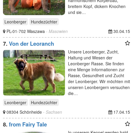
harmonischem Körperbau,
breitem Kopf, dickem Knochen
und sie…
Leonberger
Hundezüchter
PL-01-702 Waszawa
- Masowien
30.04.15
7.
Von der Leoranch
Unsere Leonberger, Zucht,
Haltung und Wesen der
Leonberger Rasse. Sie finden
eine Menge Informationen zur
Rasse, Gesundheit und Zucht
der Leonberger. Wir möchten mit
unseren Leonbergern versuchen
die…
Leonberger
Hundezüchter
08304 Schönheide
- Sachsen
17.04.15
8.
from Fairy Tale
In unserem Kennel werden bald