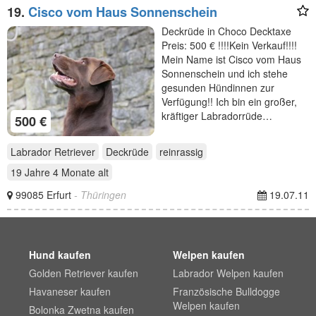
19.
Cisco vom Haus Sonnenschein
Deckrüde in Choco Decktaxe
Preis: 500 € !!!!Kein Verkauf!!!!
Mein Name ist Cisco vom Haus
Sonnenschein und ich stehe
gesunden Hündinnen zur
Verfügung!! Ich bin ein großer,
kräftiger Labradorrüde…
500 €
Labrador Retriever
Deckrüde
reinrassig
19 Jahre 4 Monate
alt
99085 Erfurt
- Thüringen
19.07.11
Hund kaufen
Welpen kaufen
Golden Retriever kaufen
Labrador Welpen kaufen
Havaneser kaufen
Französische Bulldogge
Welpen kaufen
Bolonka Zwetna kaufen