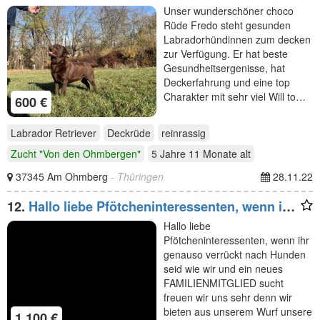
Unser wunderschöner choco
Rüde Fredo steht gesunden
Labradorhündinnen zum decken
zur Verfügung. Er hat beste
Gesundheitsergenisse, hat
Deckerfahrung und eine top
Charakter mit sehr viel Will to…
600 €
Labrador Retriever
Deckrüde
reinrassig
Zucht "Von den Ohmbergen"
5 Jahre 11 Monate
alt
37345 Am Ohmberg
- Thüringen
28.11.22
12.
Hallo liebe Pfötcheninteressenten, wenn ihr
genauso
Hallo liebe
Pfötcheninteressenten, wenn ihr
genauso verrückt nach Hunden
seid wie wir und ein neues
FAMILIENMITGLIED sucht
freuen wir uns sehr denn wir
bieten aus unserem Wurf unsere
1.100 €