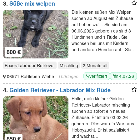
3.
Süße mix welpen
Die kleinen süßen Mix Welpen
suchen ab August ein Zuhause
auf Lebenszeit . Sie sind am
06.06.2026 geboren es sind 3
Hündinnen und 1 Rüde . Sie
wachsen bei uns mit Kindern
und anderen Hunden auf . Sie…
800 €
Boxer/Labrador Retriever
Mischling
2 Monate
alt
verifiziert
14.07.26
06571 Roßleben-Wiehe
- Thüringen
4.
Golden Retriever - Labrador Mix Rüde
Hallo, mein kleiner Golden
Retriever- Labrador mischling
suchen ab sofort ein neues
Zuhause. Er ist am 03.02.26
geboren. Dies war ein Wurf aus
Hobbyzucht. Er ist sozialisiert
und wächst…
850 €