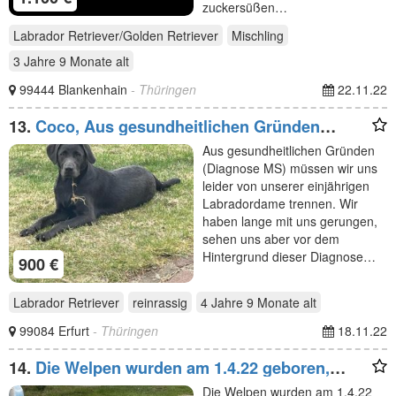
zuckersüßen…
Labrador Retriever/Golden Retriever
Mischling
3 Jahre 9 Monate
alt
99444 Blankenhain
- Thüringen
22.11.22
13.
Coco, Aus gesundheitlichen Gründen
(Diagnose MS) müssen
Aus gesundheitlichen Gründen
(Diagnose MS) müssen wir uns
leider von unserer einjährigen
Labradordame trennen. Wir
haben lange mit uns gerungen,
sehen uns aber vor dem
Hintergrund dieser Diagnose…
900 €
Labrador Retriever
reinrassig
4 Jahre 9 Monate
alt
99084 Erfurt
- Thüringen
18.11.22
14.
Die Welpen wurden am 1.4.22 geboren,
wachsen bei uns
Die Welpen wurden am 1.4.22