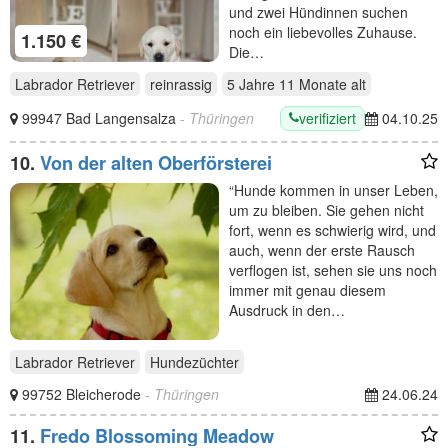
und zwei Hündinnen suchen
noch ein liebevolles Zuhause.
1.150 €
Die…
Labrador Retriever
reinrassig
5 Jahre 11 Monate
alt
verifiziert
99947 Bad Langensalza
- Thüringen
04.10.25
10.
Von der alten Oberförsterei
“Hunde kommen in unser Leben,
um zu bleiben. Sie gehen nicht
fort, wenn es schwierig wird, und
auch, wenn der erste Rausch
verflogen ist, sehen sie uns noch
immer mit genau diesem
Ausdruck in den…
Labrador Retriever
Hundezüchter
99752 Bleicherode
- Thüringen
24.06.24
11.
Fredo Blossoming Meadow