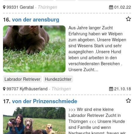
99331 Geratal
- Thüringen
01.02.22
16.
von der arensburg
Aus Jahre langer Zucht
Erfahrung haben wir Welpen
zum abgeben. Unsere Welpen
sind Wesens Stark und sehr
ausgeglichen .Unsere Hund
leben und arbeiten in den
verschiedensten Bereichen .
Unsere Zucht…
Labrador Retriever
Hundezüchter
99707 Kyffhäuserland
- Thüringen
21.10.18
17.
von der Prinzenschmiede
>>> Wir sind eine kleine
Labrador Retriever Zucht in
Thüringen <<< Unsere Hunde
sind Familie und wenn
Nachwuchs kommt, freuen wir