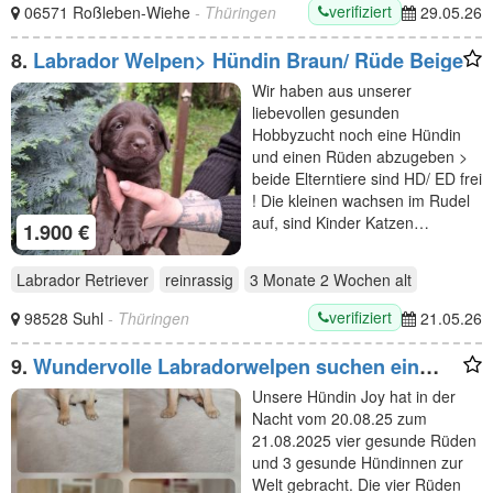
verifiziert
06571 Roßleben-Wiehe
- Thüringen
29.05.26
8.
Labrador Welpen> Hündin Braun/ Rüde Beige
Wir haben aus unserer
liebevollen gesunden
Hobbyzucht noch eine Hündin
und einen Rüden abzugeben >
beide Elterntiere sind HD/ ED frei
! Die kleinen wachsen im Rudel
auf, sind Kinder Katzen…
1.900 €
Labrador Retriever
reinrassig
3 Monate 2 Wochen
alt
verifiziert
98528 Suhl
- Thüringen
21.05.26
9.
Wundervolle Labradorwelpen suchen ein
liebevolles Zuhause
Unsere Hündin Joy hat in der
Nacht vom 20.08.25 zum
21.08.2025 vier gesunde Rüden
und 3 gesunde Hündinnen zur
Welt gebracht. Die vier Rüden