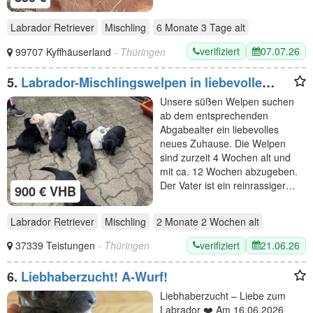
Labrador Retriever
Mischling
6 Monate 3 Tage
alt
verifiziert
07.07.26
99707 Kyffhäuserland
- Thüringen
5.
Labrador-Mischlingswelpen in liebevolle
Hände abzugeben
Unsere süßen Welpen suchen
ab dem entsprechenden
Abgabealter ein liebevolles
neues Zuhause. Die Welpen
sind zurzeit 4 Wochen alt und
mit ca. 12 Wochen abzugeben.
Der Vater ist ein reinrassiger…
900 € VHB
Labrador Retriever
Mischling
2 Monate 2 Wochen
alt
verifiziert
21.06.26
37339 Teistungen
- Thüringen
6.
Liebhaberzucht! A-Wurf!
Liebhaberzucht – Liebe zum
Labrador ❤️ Am 16.06.2026