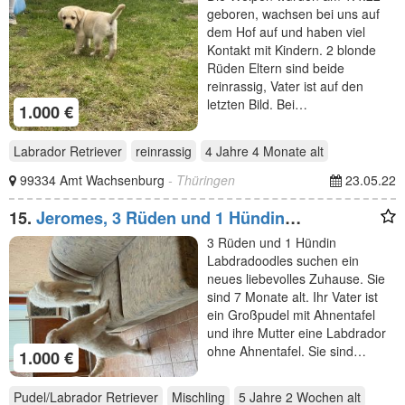
geboren, wachsen bei uns auf
dem Hof auf und haben viel
Kontakt mit Kindern. 2 blonde
Rüden Eltern sind beide
reinrassig, Vater ist auf den
letzten Bild. Bei…
1.000 €
Labrador Retriever
reinrassig
4 Jahre 4 Monate
alt
99334 Amt Wachsenburg
- Thüringen
23.05.22
15.
Jeromes, 3 Rüden und 1 Hündin
Labdradoodles suchen ein
3 Rüden und 1 Hündin
Labdradoodles suchen ein
neues liebevolles Zuhause. Sie
sind 7 Monate alt. Ihr Vater ist
ein Großpudel mit Ahnentafel
und ihre Mutter eine Labdrador
ohne Ahnentafel. Sie sind…
1.000 €
Pudel/Labrador Retriever
Mischling
5 Jahre 2 Wochen
alt