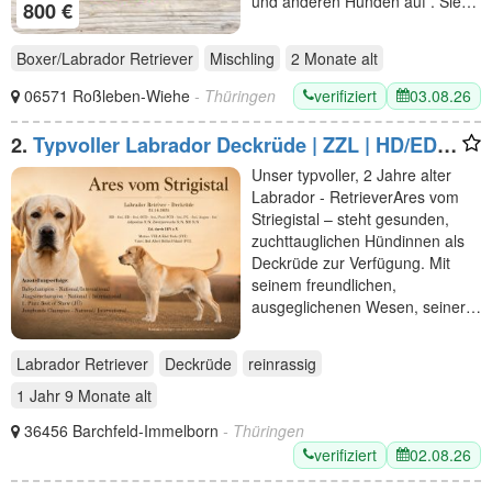
und anderen Hunden auf . Sie…
800 €
Boxer/Labrador Retriever
Mischling
2 Monate
alt
verifiziert
03.08.26
06571 Roßleben-Wiehe
- Thüringen
2.
Typvoller Labrador Deckrüde | ZZL | HD/ED-
frei | Champion
Unser typvoller, 2 Jahre alter
Labrador - RetrieverAres vom
Striegistal – steht gesunden,
zuchttauglichen Hündinnen als
Deckrüde zur Verfügung. Mit
seinem freundlichen,
ausgeglichenen Wesen, seiner…
Labrador Retriever
Deckrüde
reinrassig
1 Jahr 9 Monate
alt
36456 Barchfeld-Immelborn
- Thüringen
verifiziert
02.08.26