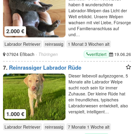
haben 8 wunderschöne
Labrador-Welpen das Licht der
Welt erblickt. Unsere Welpen
wachsen mit viel Liebe, Fürsorge
und Familienanschluss auf
2.000 €
und…
Labrador Retriever
reinrassig
1 Monat 3 Wochen
alt
verifiziert
07924 Eßbach
- Thüringen
19.06.26
7.
Reinrassiger Labrador Rüde
Dieser liebevoll aufgezogene, 5
Monate alte Labrador Welpe
sucht noch sein für immer
Zuhause. Der kleine Rüde hat
ein freundliches, typisches
Labradorwesen entwickelt, also
verspielt, intelligent…
1.000 €
Labrador Retriever
reinrassig
7 Monate 1 Woche
alt