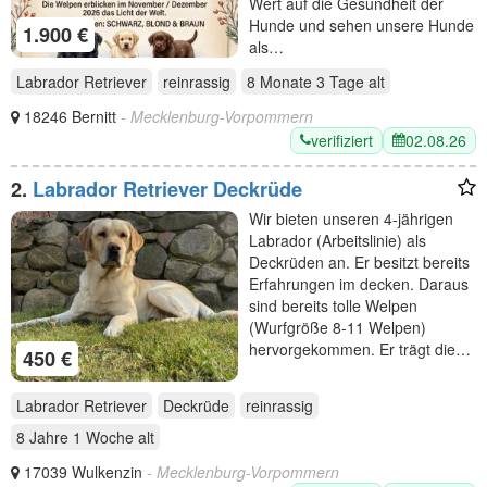
Wert auf die Gesundheit der
Hunde und sehen unsere Hunde
1.900 €
als…
Labrador Retriever
reinrassig
8 Monate 3 Tage
alt
18246 Bernitt
- Mecklenburg-Vorpommern
verifiziert
02.08.26
2.
Labrador Retriever Deckrüde
Wir bieten unseren 4-jährigen
Labrador (Arbeitslinie) als
Deckrüden an. Er besitzt bereits
Erfahrungen im decken. Daraus
sind bereits tolle Welpen
(Wurfgröße 8-11 Welpen)
hervorgekommen. Er trägt die…
450 €
Labrador Retriever
Deckrüde
reinrassig
8 Jahre 1 Woche
alt
17039 Wulkenzin
- Mecklenburg-Vorpommern