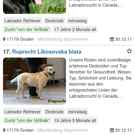
Labradorzucht in Canada,…
Labrador Retriever
Deckrüde
reinrassig
Zucht "von der Voßbäk"
17 Jahre 2 Monate
alt
17179 Gnoien
- Mecklenburg-Vorpommern
30.12.11
17.
Ruprecht Libosovska blata
Unsere Rüden sind zuverlässige
erfahrene Deckrüden und Top
Vererber für Gesundheit, Wesen,
Typ, Schönheit und Leistung. Sie
stammen aus den
erfolgreichsten Linien der
Labradorzucht in Canada,…
Labrador Retriever
Deckrüde
reinrassig
Zucht "von der Voßbäk"
19 Jahre 5 Monate
alt
17179 Gnoien
- Mecklenburg-Vorpommern
30.12.11