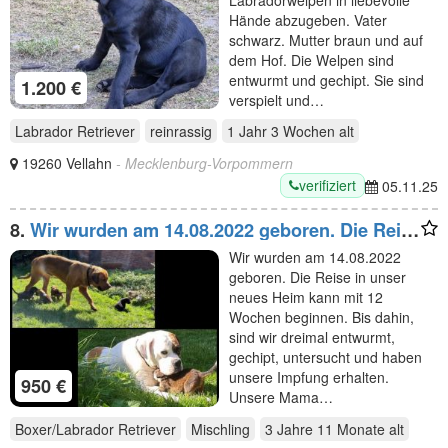
Hände abzugeben. Vater
schwarz. Mutter braun und auf
dem Hof. Die Welpen sind
entwurmt und gechipt. Sie sind
1.200 €
verspielt und…
Labrador Retriever
reinrassig
1 Jahr 3 Wochen
alt
19260 Vellahn
- Mecklenburg-Vorpommern
verifiziert
05.11.25
8.
Wir wurden am 14.08.2022 geboren. Die Reise
in unser
Wir wurden am 14.08.2022
geboren. Die Reise in unser
neues Heim kann mit 12
Wochen beginnen. Bis dahin,
sind wir dreimal entwurmt,
gechipt, untersucht und haben
unsere Impfung erhalten.
950 €
Unsere Mama…
Boxer/Labrador Retriever
Mischling
3 Jahre 11 Monate
alt