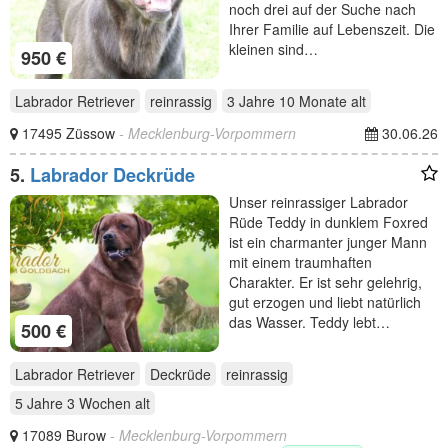
noch drei auf der Suche nach
Ihrer Familie auf Lebenszeit. Die
kleinen sind…
950 €
Labrador Retriever
reinrassig
3 Jahre 10 Monate
alt
17495 Züssow
- Mecklenburg-Vorpommern
30.06.26
5.
Labrador Deckrüde
Unser reinrassiger Labrador
Rüde Teddy in dunklem Foxred
ist ein charmanter junger Mann
mit einem traumhaften
Charakter. Er ist sehr gelehrig,
gut erzogen und liebt natürlich
das Wasser. Teddy lebt…
500 €
Labrador Retriever
Deckrüde
reinrassig
5 Jahre 3 Wochen
alt
17089 Burow
- Mecklenburg-Vorpommern