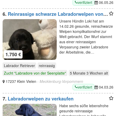
verifiziert
06.05.26
6.
Reinrassige schwarze Labradorwelpen von
der Mecklenburger Seenplatte
Unsere Hündin Loki hat am
14.02.26 gesunde, reinschwarze
Welpen komplikationsfrei zur
Welt gebracht. Der Wurf stammt
aus einer reinrassigen
Verpaarung zweier Labradore
der Arbeitslinie, die…
1.750 €
Labrador Retriever
reinrassig
Zucht "Labradore von der Seenplatte"
5 Monate 3 Wochen
alt
17237 Klein Vielen
- Mecklenburg-Vorpommern
verifiziert
04.03.26
7.
Labradorwelpen zu verkaufen
Habe sechs süße lebensfrohe
gesunde reinrassige
Labradorwelpen in liebevolle