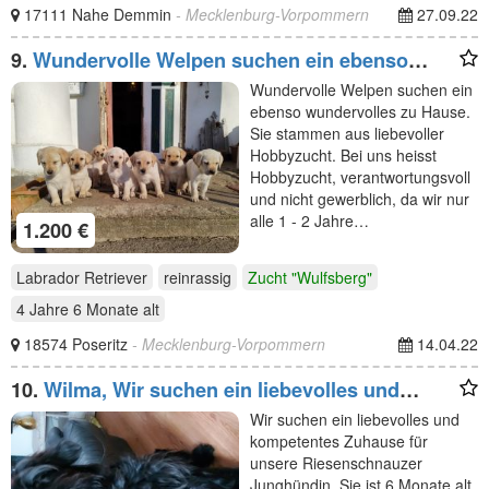
17111 Nahe Demmin
- Mecklenburg-Vorpommern
27.09.22
9.
Wundervolle Welpen suchen ein ebenso
wundervolles zu
Wundervolle Welpen suchen ein
ebenso wundervolles zu Hause.
Sie stammen aus liebevoller
Hobbyzucht. Bei uns heisst
Hobbyzucht, verantwortungsvoll
und nicht gewerblich, da wir nur
alle 1 - 2 Jahre…
1.200 €
Labrador Retriever
reinrassig
Zucht "Wulfsberg"
4 Jahre 6 Monate
alt
18574 Poseritz
- Mecklenburg-Vorpommern
14.04.22
10.
Wilma, Wir suchen ein liebevolles und
kompetentes
Wir suchen ein liebevolles und
kompetentes Zuhause für
unsere Riesenschnauzer
Junghündin. Sie ist 6 Monate alt,