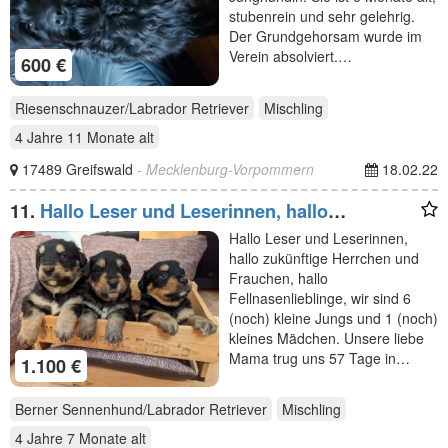
stubenrein und sehr gelehrig.
Der Grundgehorsam wurde im
Verein absolviert.…
600 €
Riesenschnauzer/Labrador Retriever
Mischling
4 Jahre 11 Monate
alt
17489 Greifswald
- Mecklenburg-Vorpommern
18.02.22
11.
Hallo Leser und Leserinnen, hallo
zukünftige Herrchen
Hallo Leser und Leserinnen,
hallo zukünftige Herrchen und
Frauchen, hallo
Fellnasenlieblinge, wir sind 6
(noch) kleine Jungs und 1 (noch)
kleines Mädchen. Unsere liebe
Mama trug uns 57 Tage in…
1.100 €
Berner Sennenhund/Labrador Retriever
Mischling
4 Jahre 7 Monate
alt