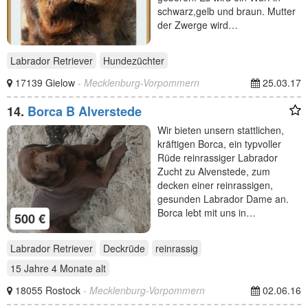
schwarz,gelb und braun. Mutter
der Zwerge wird…
Labrador Retriever
Hundezüchter
17139 Gielow
- Mecklenburg-Vorpommern
25.03.17
14.
Borca B Alverstede
Wir bieten unsern stattlichen,
kräftigen Borca, ein typvoller
Rüde reinrassiger Labrador
Zucht zu Alvenstede, zum
decken einer reinrassigen,
gesunden Labrador Dame an.
Borca lebt mit uns in…
500 €
Labrador Retriever
Deckrüde
reinrassig
15 Jahre 4 Monate
alt
18055 Rostock
- Mecklenburg-Vorpommern
02.06.16