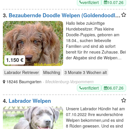
verifiziert
10.07.26
3.
Bezaubernde Doodle Welpen (Goldendoodle
× Leopard-Labrador) SofortAuszugsbereit!
Hallo liebe zukünftige
Hundebesitzer. Pias kleine
Doodle-Puppies, geboren am
18.04., suchen liebevolle
Familien und sind ab sofort
bereit für ihr neues Zuhause. Bei
der Abgabe sind die Welpen…
1.150 €
Labrador Retriever
Mischling
3 Monate 3 Wochen
alt
18246 Baumgarten
- Mecklenburg-Vorpommern
verifiziert
06.07.26
4.
Labrador Welpen
Unsere Labrador Hündin hat am
07.10.2022 Ihre wunderschöne
Welpen bekommen,und es sind
8 Rüden gewesen. Und es sind