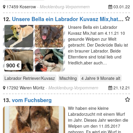
17459 Koserow
- Mecklenburg-Vorpommern
03.01.22
12.
Unsere Bella ein Labrador Kuvasz Mix,hat
am 4.11.21 10
Unsere Bella ein Labrador
Kuvasz Mix,hat am 4.11.21 10
gesunde Welpen zur Welt
gebracht. Der Deckrüde Balu ist
ein brauner Labrador. Beide
Elterntiere sind total lieb und
friedlich,aber auch…
900 €
Labrador Retriever/Kuvasz
Mischling
4 Jahre 9 Monate
alt
17292 Waren Müritz
- Mecklenburg-Vorpommern
21.12.21
13.
vom Fuchsberg
Wir haben eine kleine
Labradorzucht mit einem Wurf
im Jahr. Dieses Jahr werden die
Welpen um den 11.05.2017
geboren. Es wird ein Wurf in