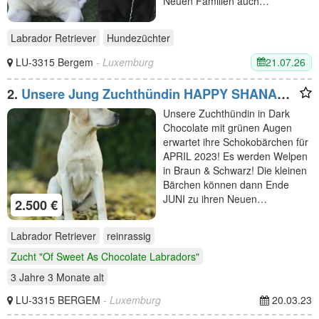
Neuen Familien auch…
Labrador Retriever
Hundezüchter
21.07.26
LU-3315 Bergem
- Luxemburg
2.
Unsere Jung Zuchthündin HAPPY SHANA
aus unserer SHIVA
Unsere Zuchthündin in Dark
Chocolate mit grünen Augen
erwartet ihre Schokobärchen für
APRIL 2023! Es werden Welpen
in Braun & Schwarz! Die kleinen
Bärchen können dann Ende
JUNI zu ihren Neuen…
2.500 €
Labrador Retriever
reinrassig
Zucht "Of Sweet As Chocolate Labradors"
3 Jahre 3 Monate
alt
LU-3315 BERGEM
- Luxemburg
20.03.23