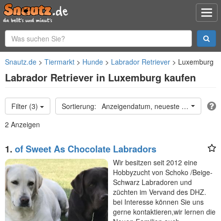
Snautz.de
Tiermarkt
Hunde
Labrador Retriever
Luxemburg
Labrador Retriever in Luxemburg kaufen
Filter (3)
Anzeigendatum, neueste oben
2 Anzeigen
1.
of Sweet As Chocolate Labradors
Wir besitzen seit 2012 eine
Hobbyzucht von Schoko /Beige-
Schwarz Labradoren und
züchten im Vervand des DHZ.
bei Interesse können Sie uns
gerne kontaktieren,wir lernen die