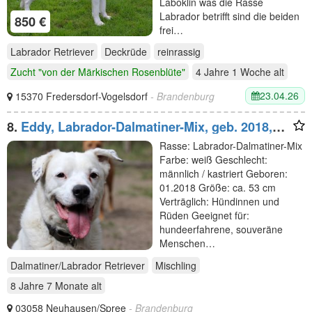
Laboklin was die Rasse
Labrador betrifft sind die beiden
850 €
frei…
Labrador Retriever
Deckrüde
reinrassig
Zucht "von der Märkischen Rosenblüte"
4 Jahre 1 Woche
alt
23.04.26
15370 Fredersdorf-Vogelsdorf
- Brandenburg
8.
Eddy, Labrador-Dalmatiner-Mix, geb. 2018,
su. hundeerfahrene, Menschen, gern als
Rasse: Labrador-Dalmatiner-Mix
Zweithund
Farbe: weiß Geschlecht:
männlich / kastriert Geboren:
01.2018 Größe: ca. 53 cm
Verträglich: Hündinnen und
Rüden Geeignet für:
hundeerfahrene, souveräne
Menschen…
Dalmatiner/Labrador Retriever
Mischling
8 Jahre 7 Monate
alt
03058 Neuhausen/Spree
- Brandenburg