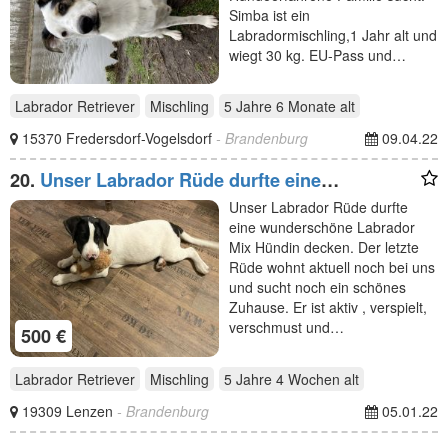
Simba ist ein
Labradormischling,1 Jahr alt und
wiegt 30 kg. EU-Pass und…
Labrador Retriever
Mischling
5 Jahre 6 Monate
alt
15370 Fredersdorf-Vogelsdorf
- Brandenburg
09.04.22
20.
Unser Labrador Rüde durfte eine
wunderschöne Labrador
Unser Labrador Rüde durfte
eine wunderschöne Labrador
Mix Hündin decken. Der letzte
Rüde wohnt aktuell noch bei uns
und sucht noch ein schönes
Zuhause. Er ist aktiv , verspielt,
verschmust und…
500 €
Labrador Retriever
Mischling
5 Jahre 4 Wochen
alt
19309 Lenzen
- Brandenburg
05.01.22