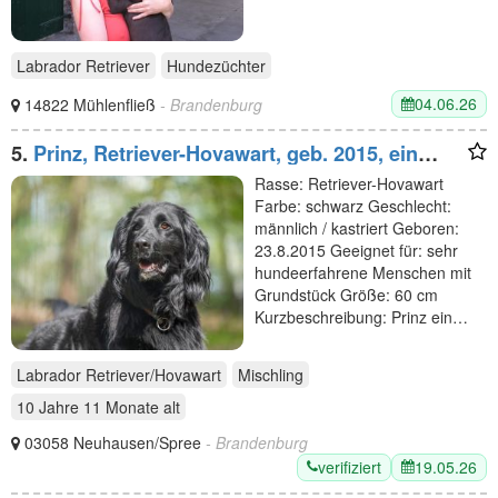
Labrador Retriever
Hundezüchter
04.06.26
14822 Mühlenfließ
- Brandenburg
5.
Prinz, Retriever-Hovawart, geb. 2015, ein
toller Hund in den richtigen Händen
Rasse: Retriever-Hovawart
Farbe: schwarz Geschlecht:
männlich / kastriert Geboren:
23.8.2015 Geeignet für: sehr
hundeerfahrene Menschen mit
Grundstück Größe: 60 cm
Kurzbeschreibung: Prinz ein…
Labrador Retriever/Hovawart
Mischling
10 Jahre 11 Monate
alt
03058 Neuhausen/Spree
- Brandenburg
verifiziert
19.05.26