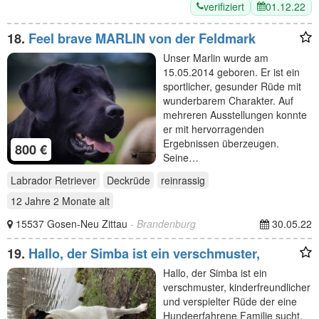
verifiziert
01.12.22
18.
Feel brave MARLIN von der Feldmark
Unser Marlin wurde am
15.05.2014 geboren. Er ist ein
sportlicher, gesunder Rüde mit
wunderbarem Charakter. Auf
mehreren Ausstellungen konnte
er mit hervorragenden
Ergebnissen überzeugen.
800 €
Seine…
Labrador Retriever
Deckrüde
reinrassig
12 Jahre 2 Monate
alt
15537 Gosen-Neu Zittau
- Brandenburg
30.05.22
19.
Hallo, der Simba ist ein verschmuster,
Hallo, der Simba ist ein
verschmuster, kinderfreundlicher
und verspielter Rüde der eine
Hundeerfahrene Familie sucht.