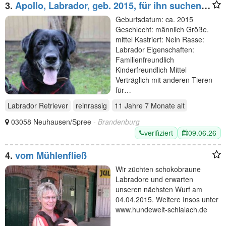
3.
Apollo, Labrador, geb. 2015, für ihn suchen
wir Menschen mit Herz, Geduld und einem
Geburtsdatum: ca. 2015
gemütlichen Lebe
Geschlecht: männlich Größe.
mittel Kastriert: Nein Rasse:
Labrador Eigenschaften:
Familienfreundlich
Kinderfreundlich Mittel
Verträglich mit anderen Tieren
für…
Labrador Retriever
reinrassig
11 Jahre 7 Monate
alt
03058 Neuhausen/Spree
- Brandenburg
verifiziert
09.06.26
4.
vom Mühlenfließ
Wir züchten schokobraune
Labradore und erwarten
unseren nächsten Wurf am
04.04.2015. Weitere Insos unter
www.hundewelt-schlalach.de