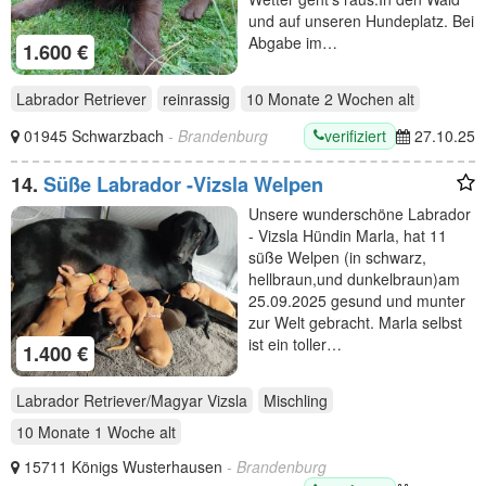
und auf unseren Hundeplatz. Bei
Abgabe im…
1.600 €
Labrador Retriever
reinrassig
10 Monate 2 Wochen
alt
verifiziert
01945 Schwarzbach
- Brandenburg
27.10.25
14.
Süße Labrador -Vizsla Welpen
Unsere wunderschöne Labrador
- Vizsla Hündin Marla, hat 11
süße Welpen (in schwarz,
hellbraun,und dunkelbraun)am
25.09.2025 gesund und munter
zur Welt gebracht. Marla selbst
ist ein toller…
1.400 €
Labrador Retriever/Magyar Vizsla
Mischling
10 Monate 1 Woche
alt
15711 Königs Wusterhausen
- Brandenburg