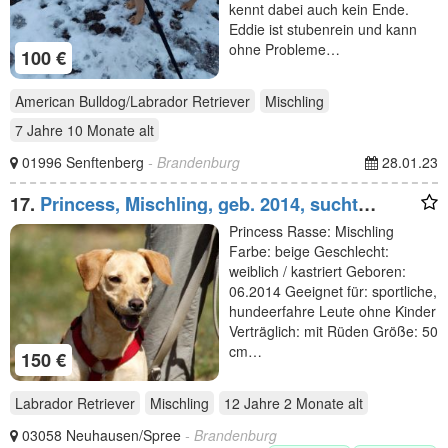
kennt dabei auch kein Ende.
Eddie ist stubenrein und kann
ohne Probleme…
100 €
American Bulldog/Labrador Retriever
Mischling
7 Jahre 10 Monate
alt
01996 Senftenberg
- Brandenburg
28.01.23
17.
Princess, Mischling, geb. 2014, sucht
hundeerfahrene Besitzer
Princess Rasse: Mischling
Farbe: beige Geschlecht:
weiblich / kastriert Geboren:
06.2014 Geeignet für: sportliche,
hundeerfahre Leute ohne Kinder
Verträglich: mit Rüden Größe: 50
cm…
150 €
Labrador Retriever
Mischling
12 Jahre 2 Monate
alt
03058 Neuhausen/Spree
- Brandenburg