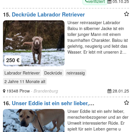
verifiziert
05.10.25
15.
Deckrüde Labrador Retriever
Unser reinrassiger Labrador
Balou in silberner Jacke ist ein
toller junger Mann mit einem
traumhaften Charakter. Balou ist
gelehrig, neugierig und liebt das
Wasser. Er lebt mit unseren 2…
250 €
Labrador Retriever
Deckrüde
reinrassig
2 Jahre 11 Monate
alt
19348 Pirow
- Brandenburg
28.01.25
16.
Unser Eddie ist ein sehr lieber,
menschenbezogener und
Unser Eddie ist ein sehr lieber,
menschenbezogener und an der
Umwelt interessierter Rüde. Er
spielt für sein Leben gerne u