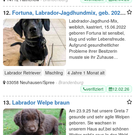
12.
Fortuna, Labrador-Jagdhundmix, geb. 2022,
aktives Dreibein, nur als Zweithund zu
Labdrador-Jagdhund-Mix,
vermitteln
weiblich, kastriert, 15.06.2022
geboren Fortuna ist sensibel,
klug und voller Lebensfreude.
Aufgrund gesundheitlicher
Probleme ihrer Besitzerin
musste sie ihr Zuhause…
Labrador Retriever
Mischling
4 Jahre 1 Monat
alt
03058 Neuhausen/Spree
- Brandenburg
verifiziert
12.02.26
13.
Labrador Welpe braun
Am 23.9.25 hat unsere Greta 7
gesunde und sehr agile Welpen
geboren. Sie wachsen in
unserem Haus auf,bei schönen
Wetter geht's raus.In den Wald