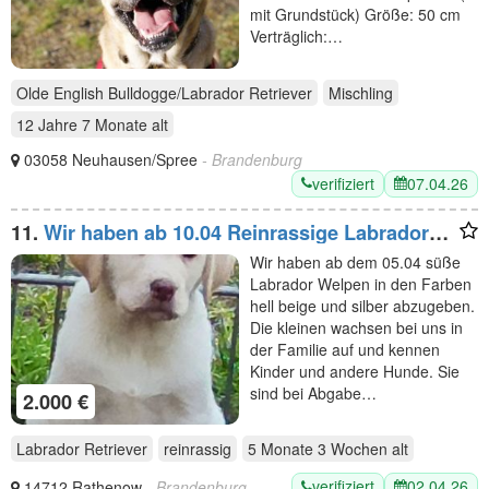
mit Grundstück) Größe: 50 cm
Verträglich:…
Olde English Bulldogge/Labrador Retriever
Mischling
12 Jahre 7 Monate
alt
03058 Neuhausen/Spree
- Brandenburg
verifiziert
07.04.26
11.
Wir haben ab 10.04 Reinrassige Labrador
Welpen abzugeben.
Wir haben ab dem 05.04 süße
Labrador Welpen in den Farben
hell beige und silber abzugeben.
Die kleinen wachsen bei uns in
der Familie auf und kennen
Kinder und andere Hunde. Sie
sind bei Abgabe…
2.000 €
Labrador Retriever
reinrassig
5 Monate 3 Wochen
alt
verifiziert
02.04.26
14712 Rathenow
- Brandenburg