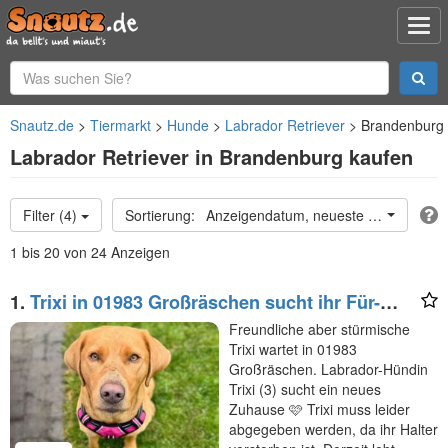
Snautz.de
Tiermarkt
Hunde
Labrador Retriever
Brandenburg
Labrador Retriever in Brandenburg kaufen
Filter (4)
Anzeigendatum, neueste oben
1 bis 20 von 24 Anzeigen
1.
Trixi in 01983 Großräschen sucht ihr Für-
immer-Zuhause
Freundliche aber stürmische
Trixi wartet in 01983
Großräschen. Labrador-Hündin
Trixi (3) sucht ein neues
Zuhause 🩷 Trixi muss leider
abgegeben werden, da ihr Halter