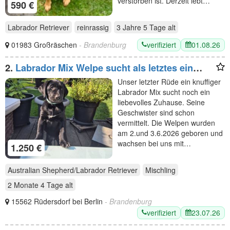
verstorben ist. Derzeit lebt…
590 €
Labrador Retriever
reinrassig
3 Jahre 5 Tage
alt
verifiziert
01.08.26
01983 Großräschen
- Brandenburg
2.
Labrador Mix Welpe sucht als letztes ein
Zuhause
Unser letzter Rüde ein knuffiger
Labrador Mix sucht noch ein
liebevolles Zuhause. Seine
Geschwister sind schon
vermittelt. Die Welpen wurden
am 2.und 3.6.2026 geboren und
wachsen bei uns mit…
1.250 €
Australian Shepherd/Labrador Retriever
Mischling
2 Monate 4 Tage
alt
15562 Rüdersdorf bei Berlin
- Brandenburg
verifiziert
23.07.26