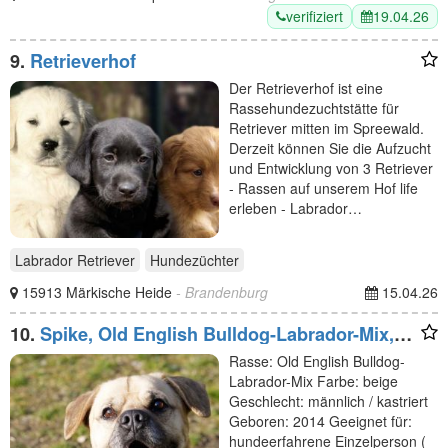
verifiziert
19.04.26
9.
Retrieverhof
Der Retrieverhof ist eine
Rassehundezuchtstätte für
Retriever mitten im Spreewald.
Derzeit können Sie die Aufzucht
und Entwicklung von 3 Retriever
- Rassen auf unserem Hof life
erleben - Labrador…
Labrador Retriever
Hundezüchter
15913 Märkische Heide
- Brandenburg
15.04.26
10.
Spike, Old English Bulldog-Labrador-Mix,
geb. 2014, Dickkopf sucht Führung, nur für
Rasse: Old English Bulldog-
Einzelperson
Labrador-Mix Farbe: beige
Geschlecht: männlich / kastriert
Geboren: 2014 Geeignet für:
hundeerfahrene Einzelperson (