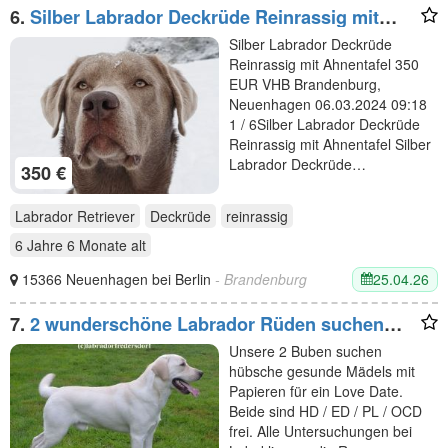
6.
Silber Labrador Deckrüde Reinrassig mit
Ahnentafel
Silber Labrador Deckrüde
Reinrassig mit Ahnentafel 350
EUR VHB Brandenburg,
Neuenhagen 06.03.2024 09:18
1 / 6Silber Labrador Deckrüde
Reinrassig mit Ahnentafel Silber
Labrador Deckrüde…
350 €
Labrador Retriever
Deckrüde
reinrassig
6 Jahre 6 Monate
alt
25.04.26
15366 Neuenhagen bei Berlin
- Brandenburg
7.
2 wunderschöne Labrador Rüden suchen
nette Mädels
Unsere 2 Buben suchen
hübsche gesunde Mädels mit
Papieren für ein Love Date.
Beide sind HD / ED / PL / OCD
frei. Alle Untersuchungen bei