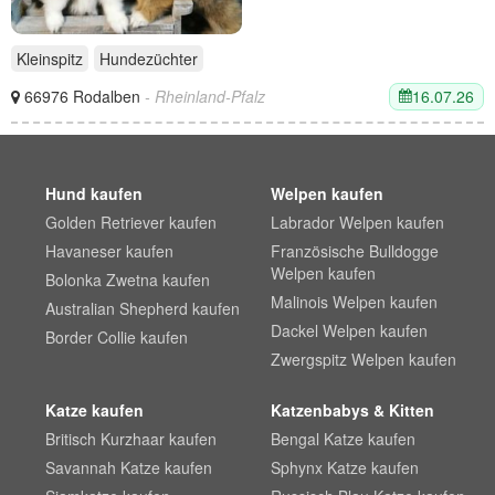
Kleinspitz
Hundezüchter
16.07.26
66976 Rodalben
- Rheinland-Pfalz
Hund kaufen
Welpen kaufen
Golden Retriever kaufen
Labrador Welpen kaufen
Havaneser kaufen
Französische Bulldogge
Welpen kaufen
Bolonka Zwetna kaufen
Malinois Welpen kaufen
Australian Shepherd kaufen
Dackel Welpen kaufen
Border Collie kaufen
Zwergspitz Welpen kaufen
Katze kaufen
Katzenbabys & Kitten
Britisch Kurzhaar kaufen
Bengal Katze kaufen
Savannah Katze kaufen
Sphynx Katze kaufen