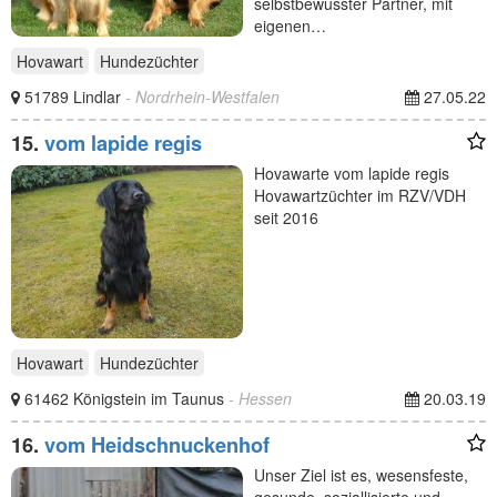
selbstbewusster Partner, mit
eigenen…
Hovawart
Hundezüchter
51789 Lindlar
- Nordrhein-Westfalen
27.05.22
15.
vom lapide regis
Hovawarte vom lapide regis
Hovawartzüchter im RZV/VDH
seit 2016
Hovawart
Hundezüchter
61462 Königstein im Taunus
- Hessen
20.03.19
16.
vom Heidschnuckenhof
Unser Ziel ist es, wesensfeste,