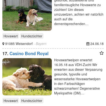
gesunde, soziallisierte und
familientaugliche Hovawarte zu
züchten! Um dieses
umzusetzen, achten wir natürlich
auch auf die
dementsprechenden…
Hovawart
Hundezüchter
91085 Weisendorf
- Bayern
24.06.18
17.
Casino Bond Royal
Hovawartwelpen erwartet
16.05.18 aus VDH-Zucht Wir
erwarten aus dieser Verpaarung
gesunde, typvolle und
wesensstarke Hovawartwelpen
in den Farbschlägen
schwarzmarken! Degenerative
Myelopathie (DM)…
Hovawart
Hundezüchter