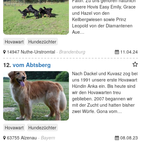
Faltin. Zu uns gehören natürlich
unsere Hovis Easy Emily, Grace
und Hazel von den
Keilbergwiesen sowie Prinz
Leopold von der Diamantenen
Aue…
Hovawart
Hundezüchter
14947 Nuthe-Urstromtal
- Brandenburg
11.04.24
12.
vom Abtsberg
Nach Dackel und Kuvasz zog bei
uns 1991 unsere erste Hovawart
Hündin Anka ein. Bis heute sind
wir den Hovawarten treu
geblieben. 2007 begannen wir
mit der Zucht und hatten bisher
zwei Würfe. Gona vom…
Hovawart
Hundezüchter
63755 Alzenau
- Bayern
08.08.23