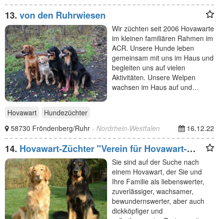
13.
von den Ruhrwiesen
Wir züchten seit 2006 Hovawarte
im kleinen familiären Rahmen im
ACR. Unsere Hunde leben
gemeinsam mit uns im Haus und
begleiten uns auf vielen
Aktivitäten. Unsere Welpen
wachsen im Haus auf und…
Hovawart
Hundezüchter
58730 Fröndenberg/Ruhr
- Nordrhein-Westfalen
16.12.22
14.
Hovawart-Züchter "Verein für Hovawart-
Hunde e.V."
Sie sind auf der Suche nach
einem Hovawart, der Sie und
Ihre Familie als liebenswerter,
zuverlässiger, wachsamer,
bewundernswerter, aber auch
dickköpfiger und