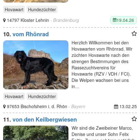
Hovawart
Hundezüchter
19.04.26
14797 Kloster Lehnin
- Brandenburg
10.
vom Rhönrad
Herzlich Willkommen bei den
Hovawarten vom Rhönrad. Wir
züchten Hovawarte nach den
strengen Bestimmungen des
Rassezuchtvereins für
Hovawarte (RZV / VDH / FCI).
Die Welpen wachsen bei uns
in…
Hovawart
Hundezüchter
97653 Bischofsheim i. d. Rhön
- Bayern
13.02.25
11.
von den Keilbergwiesen
Wir sind die Zweibeiner Marco,
Denise und unser Sohn Felix