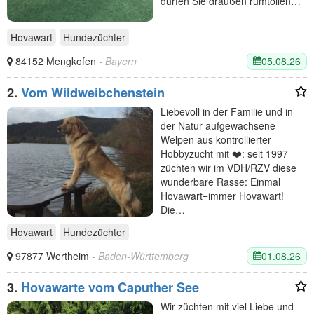
dürfen Sie draußen rumtollen…
Hovawart
Hundezüchter
05.08.26
84152 Mengkofen
- Bayern
2.
Vom Wildweibchenstein
Liebevoll in der Familie und in
der Natur aufgewachsene
Welpen aus kontrollierter
Hobbyzucht mit ❤️: seit 1997
züchten wir im VDH/RZV diese
wunderbare Rasse: Einmal
Hovawart=immer Hovawart!
Die…
Hovawart
Hundezüchter
01.08.26
97877 Wertheim
- Baden-Württemberg
3.
Hovawarte vom Caputher See
Wir züchten mit viel Liebe und