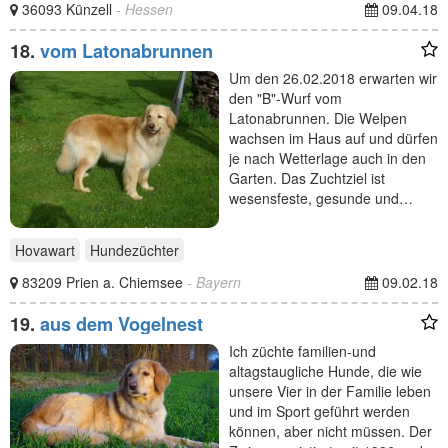
36093 Künzell
- Hessen
09.04.18
18.
vom Latonabrunnen
Um den 26.02.2018 erwarten wir
den "B"-Wurf vom
Latonabrunnen. Die Welpen
wachsen im Haus auf und dürfen
je nach Wetterlage auch in den
Garten. Das Zuchtziel ist
wesensfeste, gesunde und…
Hovawart
Hundezüchter
83209 Prien a. Chiemsee
- Bayern
09.02.18
19.
aus dem Vogelnest
Ich züchte familien-und
altagstaugliche Hunde, die wie
unsere Vier in der Familie leben
und im Sport geführt werden
können, aber nicht müssen. Der