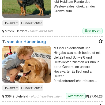
lebt Heidi am Rande des
Westerwaldes, direkt an der
Grenze zum…
Hovawart
Hundezüchter
06.05.26
57562 Herdorf
- Rheinland-Pfalz
7.
von der Hünenburg
Mit viel Leidenschaft und
Hingabe was auch bedeutet mit
viel Zeit und Schweiß und
Herzklopfen züchten wir nun in
der 3.Generation unsere
Hovawarte. Es liegt und am
Herzen
familienfreundliche,robuste…
Hovawart
Hundezüchter
verifiziert
33649 Bielefeld
- Nordrhein-Westfalen
27.04.26