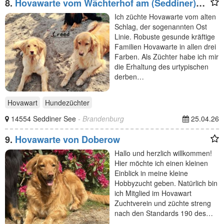
8.
Hovawarte vom Wächterhof am (Seddiner)
See
Ich züchte Hovawarte vom alten
Schlag, der sogenannten Ost
Linie. Robuste gesunde kräftige
Familien Hovawarte in allen drei
Farben. Als Züchter habe ich mir
die Erhaltung des urtypischen
derben…
Hovawart
Hundezüchter
14554 Seddiner See
- Brandenburg
25.04.26
9.
Hovawarte von Doberow
Hallo und herzlich willkommen!
Hier möchte ich einen kleinen
Einblick in meine kleine
Hobbyzucht geben. Natürlich bin
ich Mitglied im Hovawart
Zuchtverein und züchte streng
nach den Standards 190 des…