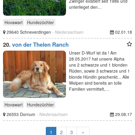
Zwinger existiert seit 1986 und
unterlieget den…
Hovawart
Hundezüchter
29640 Schneverdingen
- Niedersachsen
02.01.18
20.
von der Thelen Ranch
Unser D-Wurf ist da ! Am
28.05.2017 hat unsere Alpha
uns 2 schwarze und 1 blonden
Rüden, sowie 3 schwarze und 1
blonde Hündin geschenkt... Alle
Welpen sind bereits an tolle
Familien vermittelt,…
Hovawart
Hundezüchter
26553 Dornum
- Niedersachsen
29.08.17
1
2
3
»