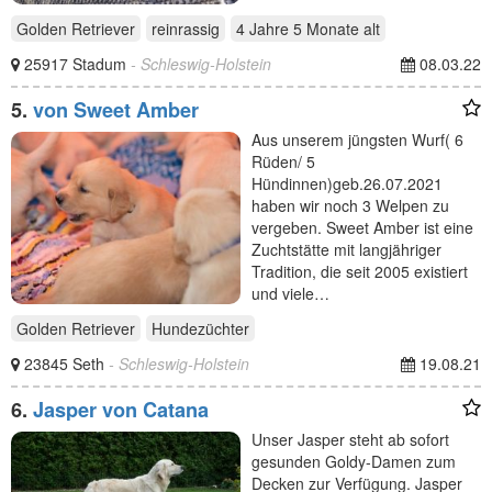
Golden Retriever
reinrassig
4 Jahre 5 Monate
alt
25917 Stadum
- Schleswig-Holstein
08.03.22
5.
von Sweet Amber
Aus unserem jüngsten Wurf( 6
Rüden/ 5
Hündinnen)geb.26.07.2021
haben wir noch 3 Welpen zu
vergeben. Sweet Amber ist eine
Zuchtstätte mit langjähriger
Tradition, die seit 2005 existiert
und viele…
Golden Retriever
Hundezüchter
23845 Seth
- Schleswig-Holstein
19.08.21
6.
Jasper von Catana
Unser Jasper steht ab sofort
gesunden Goldy-Damen zum
Decken zur Verfügung. Jasper