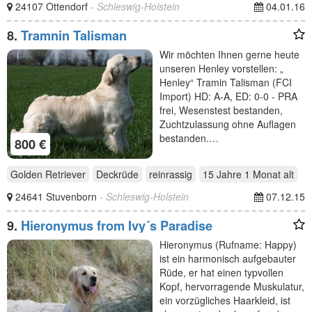
24107 Ottendorf
- Schleswig-Holstein
04.01.16
8.
Tramnin Talisman
Wir möchten Ihnen gerne heute
unseren Henley vorstellen: „
Henley“ Tramin Talisman (FCI
Import) HD: A-A, ED: 0-0 - PRA
frei, Wesenstest bestanden,
Zuchtzulassung ohne Auflagen
bestanden.…
800 €
Golden Retriever
Deckrüde
reinrassig
15 Jahre 1 Monat
alt
24641 Stuvenborn
- Schleswig-Holstein
07.12.15
9.
Hieronymus from Ivy´s Paradise
Hieronymus (Rufname: Happy)
ist ein harmonisch aufgebauter
Rüde, er hat einen typvollen
Kopf, hervorragende Muskulatur,
ein vorzügliches Haarkleid, ist