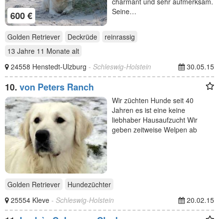
charmant und sehr aufmerksam.
Seine…
600 €
Golden Retriever
Deckrüde
reinrassig
13 Jahre 11 Monate
alt
24558 Henstedt-Ulzburg
- Schleswig-Holstein
30.05.15
10.
von Peters Ranch
Wir züchten Hunde seit 40
Jahren es ist eine keine
liebhaber Hausaufzucht Wir
geben zeitweise Welpen ab
Golden Retriever
Hundezüchter
25554 Kleve
- Schleswig-Holstein
20.02.15