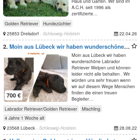
Haus und Garten. Wir sind im
A.C.H. seit 1996 als
zertifizierte…
Golden Retriever
Hundezüchter
25853 Drelsdorf
- Schleswig-Holstein
22.04.26
2.
Moin aus Lübeck wir haben wunderschöne
Labrador
Moin aus Lübeck wir haben
wunderschöne Labrador
Retriever Welpen und können
leider nicht alle behalten . Wir
würden uns sehr freuen wenn
wir auf diesem Wege Menschen
finden die einen treuen
700 €
Begleiter…
Labrador Retriever/Golden Retriever
Mischling
4 Jahre 1 Woche
alt
23568 Lübeck
- Schleswig-Holstein
28.08.22