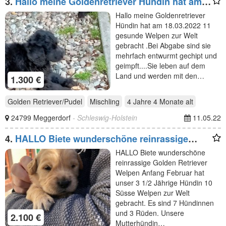
3.
Hallo meine Goldenretriever Hündin hat am
18.03.2022 11
Hallo meine Goldenretriever
Hündin hat am 18.03.2022 11
gesunde Welpen zur Welt
gebracht .Bei Abgabe sind sie
mehrfach entwurmt gechipt und
geimpft....Sie leben auf dem
Land und werden mit den…
1.300 €
Golden Retriever/Pudel
Mischling
4 Jahre 4 Monate
alt
24799 Meggerdorf
- Schleswig-Holstein
11.05.22
4.
HALLO Biete wunderschöne reinrassige
Golden Retriever
HALLO Biete wunderschöne
reinrassige Golden Retriever
Welpen Anfang Februar hat
unser 3 1/2 Jährige Hündin 10
Süsse Welpen zur Welt
gebracht. Es sind 7 Hündinnen
und 3 Rüden. Unsere
2.100 €
Mutterhündin…