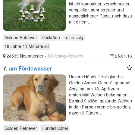
ist ein kompakter, verschmuster,
verspielter, sehr sozialer und
ausgeglichener Rüde, noch dazu
mit einem…
Golden Retriever
Deckrüde
reinrassig
18 Jahre 11 Monate
alt
24539 Neumünster
- Schleswig-Holstein
25.01.16
7.
am Fördewasser
Unsere Hündin "Halligland´s
Golden Amber Queen", genannt
Amy, hat am 18. April zum
ersten Mal Welpen bekommen!
Es sind 9 süße, gesunde Welpen
in den Farben creme bis golden,
davon 3 Rüden…
Golden Retriever
Hundezüchter