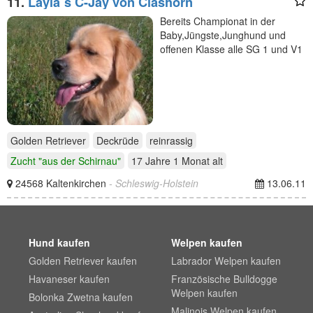
11.
Layla`s C-Jay von Clashorn
Bereits Championat in der
Baby,Jüngste,Junghund und
offenen Klasse alle SG 1 und V1
Golden Retriever
Deckrüde
reinrassig
Zucht "aus der Schirnau"
17 Jahre 1 Monat
alt
24568 Kaltenkirchen
- Schleswig-Holstein
13.06.11
Hund kaufen
Welpen kaufen
Golden Retriever kaufen
Labrador Welpen kaufen
Havaneser kaufen
Französische Bulldogge
Welpen kaufen
Bolonka Zwetna kaufen
Malinois Welpen kaufen