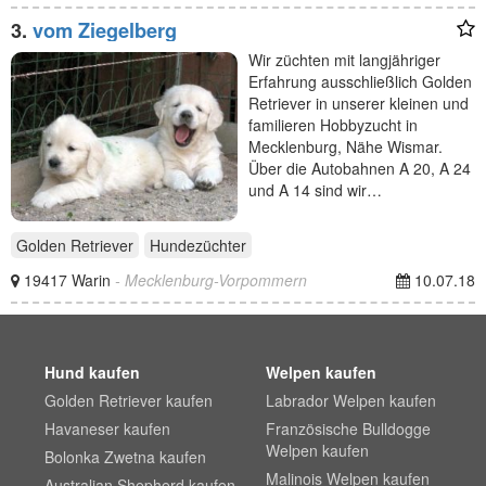
3.
vom Ziegelberg
Wir züchten mit langjähriger
Erfahrung ausschließlich Golden
Retriever in unserer kleinen und
familieren Hobbyzucht in
Mecklenburg, Nähe Wismar.
Über die Autobahnen A 20, A 24
und A 14 sind wir…
Golden Retriever
Hundezüchter
19417 Warin
- Mecklenburg-Vorpommern
10.07.18
Hund kaufen
Welpen kaufen
Golden Retriever kaufen
Labrador Welpen kaufen
Havaneser kaufen
Französische Bulldogge
Welpen kaufen
Bolonka Zwetna kaufen
Malinois Welpen kaufen
Australian Shepherd kaufen