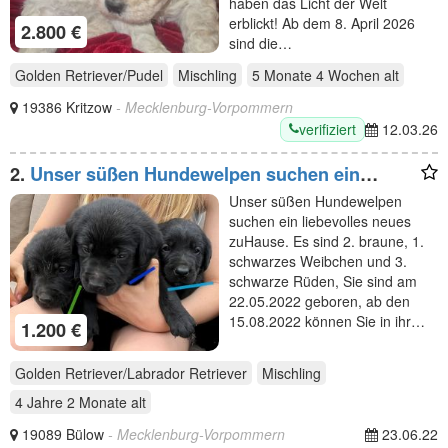
haben das Licht der Welt
erblickt! Ab dem 8. April 2026
2.800 €
sind die…
Golden Retriever/Pudel
Mischling
5 Monate 4 Wochen
alt
19386 Kritzow
- Mecklenburg-Vorpommern
verifiziert
12.03.26
2.
Unser süßen Hundewelpen suchen ein
liebevolles neues
Unser süßen Hundewelpen
suchen ein liebevolles neues
zuHause. Es sind 2. braune, 1.
schwarzes Weibchen und 3.
schwarze Rüden, Sie sind am
22.05.2022 geboren, ab den
15.08.2022 können Sie in ihr…
1.200 €
Golden Retriever/Labrador Retriever
Mischling
4 Jahre 2 Monate
alt
19089 Bülow
- Mecklenburg-Vorpommern
23.06.22