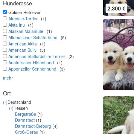
Hunderasse
2.300 €
undefined
Golden Retriever
undefined
Airedale-Terrier
(1)
undefined
Akita Inu
(1)
undefined
Alaskan Malamute
(1)
undefined
Altdeutscher Schäferhund
(5)
undefined
American Akita
(1)
undefined
American Bully
(5)
undefined
American Staffordshire Terrier
(2)
undefined
Anatolischer Hirtenhund
(1)
undefined
Appenzeller Sennenhund
(3)
mehr
Ort
(-)
Deutschland
(-)
Hessen
Bergstraße
(1)
Darmstadt
(1)
Darmstadt-Dieburg
(4)
Groß-Gerau
(1)