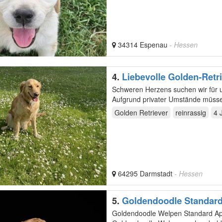
34314 Espenau
- Hessen
4.
Liebevolle Golden-Retr
Schweren Herzens suchen wir für 
Aufgrund privater Umstände müsse
Menschen, die ihr…
Golden Retriever
reinrassig
4 
64295 Darmstadt
- Hessen
5.
Goldendoodle Standar
Goldendoodle Welpen Standard Apricot/Beige Familienaufzucht Wunderschöne, liebevoll aufgezogene