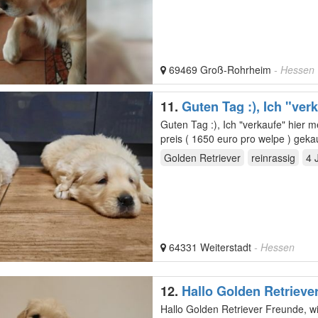
69469 Groß-Rohrheim
- Hessen
11.
Guten Tag :), Ich "ver
Guten Tag :), Ich "verkaufe" hier 
preis ( 1650 euro pro welpe ) gek
Golden Retriever
reinrassig
4 
64331 Weiterstadt
- Hessen
12.
Hallo Golden Retriev
Hallo Golden Retriever Freunde, wir haben wunderschöne reinrassige Golden Retriever Welpen.