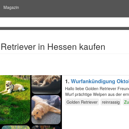
Magazin
Retriever in Hessen kaufen
1.
Wurfankündigung Oktobe
Hallo liebe Golden Retriever Freunde, Mitte Oktober 2026 erwartet unser Goldiemädchen
Wurf prächtige Welpen aus der er
Beide…
Golden Retriever
reinrassig
Zu