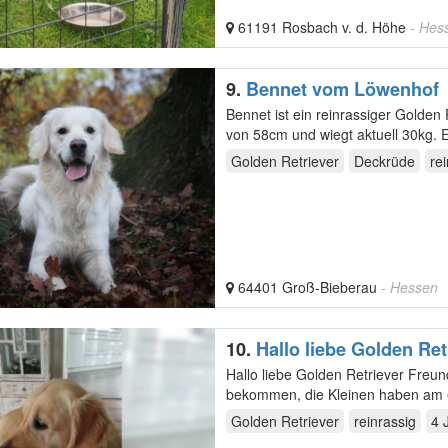
61191 Rosbach v. d. Höhe
- Hes
9.
Bennet vom Löwenhof
Bennet ist ein reinrassiger Golden
von 58cm und wiegt aktuell 30kg. E
Golden Retriever
Deckrüde
re
64401 Groß-Bieberau
- Hessen
10.
Hallo liebe Golden Re
Hallo liebe Golden Retriever Freunde ! Wir haben wunderschöne Golden Babys (mit A
Golden Retriever
reinrassig
4 