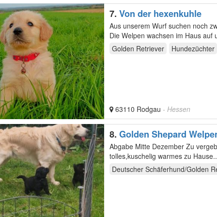
7.
Von der hexenkuhle
Aus unserem Wurf suchen noch zw
Die Welpen wachsen im Haus auf u
mit Kindern…
Golden Retriever
Hundezüchter
63110 Rodgau
- Hessen
8.
Golden Shepard Welpe
Abgabe Mitte Dezember Zu vergeben:grau,braun Geboren 30.09.22 Wir suchen noch ein
tolles,kuschelig warmes zu Hause.... Unsere Impfung haben wir auch gut überstanden... Uns
man…
Deutscher Schäferhund/Golden Re