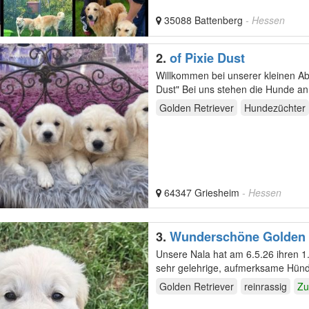
35088 Battenberg
- Hessen
2.
of Pixie Dust
Willkommen bei unserer kleinen Ab
Golden Retriever
Hundezüchter
64347 Griesheim
- Hessen
3.
Wunderschöne Golden R
Unsere Nala hat am 6.5.26 ihren 1.
sehr gelehrige, aufmerksame Hündi
und…
Golden Retriever
reinrassig
Zu