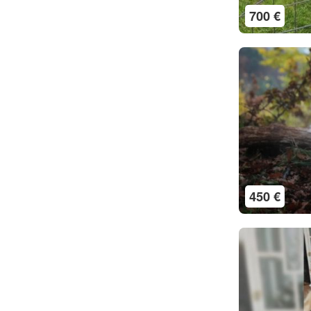
700 €
450 €