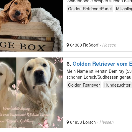
Goldendoodle Welpen suchen bald
Golden Retriever/Pudel
Mischlin
64380 Roßdorf
- Hessen
6.
Golden Retriever vom
Mein Name ist Kerstin Demiray (53
schönen Lorsch/Südhessen genau zwischen Heid
…
Golden Retriever
Hundezüchter
64653 Lorsch
- Hessen