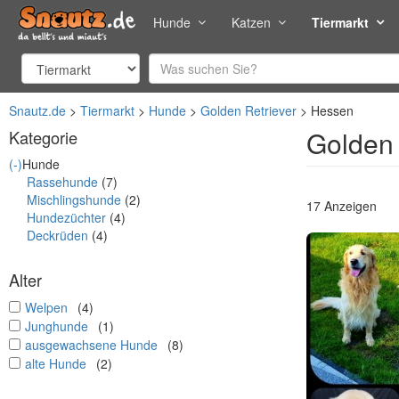
Hunde
Katzen
Tiermarkt
Snautz.de
Tiermarkt
Hunde
Golden Retriever
Hessen
Golden 
Kategorie
(-)
Hunde
Rassehunde
(7)
Mischlingshunde
(2)
17 Anzeigen
Hundezüchter
(4)
Deckrüden
(4)
Alter
undefined
Welpen
(4)
undefined
Junghunde
(1)
undefined
ausgewachsene Hunde
(8)
undefined
alte Hunde
(2)