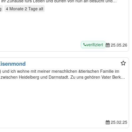
 ihr Zuhause fürs Leben und dürfen von nun an besucht und…
g
4 Monate 2 Tage
alt
verifiziert
25.05.26
 Eisenmond
) und ich wohne mit meiner menschlichen &tierischen Familie im
elberg und Darmstadt. Zu uns gehören Vater Berk,
25.02.25