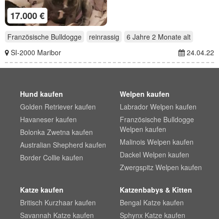
17.000 €
Französische Bulldogge
reinrassig
6 Jahre 2 Monate
alt
SI-2000 Maribor
24.04.22
Hund kaufen
Welpen kaufen
Golden Retriever kaufen
Labrador Welpen kaufen
Havaneser kaufen
Französische Bulldogge
Welpen kaufen
Bolonka Zwetna kaufen
Malinois Welpen kaufen
Australian Shepherd kaufen
Dackel Welpen kaufen
Border Collie kaufen
Zwergspitz Welpen kaufen
Katze kaufen
Katzenbabys & Kitten
Britisch Kurzhaar kaufen
Bengal Katze kaufen
Savannah Katze kaufen
Sphynx Katze kaufen