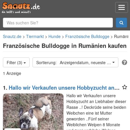
Snautz.de
Tiermarkt
Hunde
Französische Bulldogge
Rumäni
Französische Bulldogge in Rumänien kaufen
Filter (3)
Anzeigendatum, neueste oben
1 Anzeige
1.
Hallo wir Verkaufen unsere Hobbyzucht an
Liebhaber
Hallo wir Verkaufen unsere
Hobbyzucht an Liebhaber dieser
Rasse ..! Deckrüde seine beiden
Weibchen eine ist Mutter
geworden ..Fünf seiner
Weiblichen Welpen 8 Monate