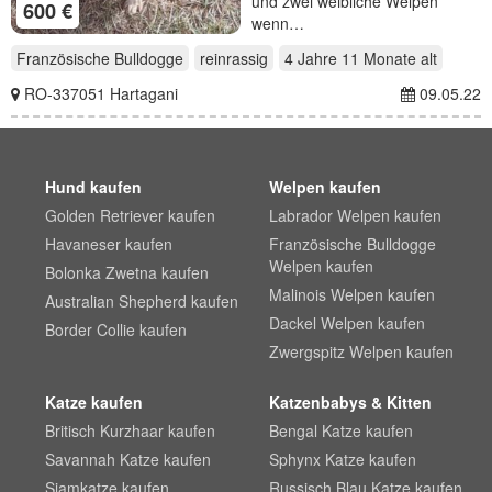
und zwei weibliche Welpen
600 €
wenn…
Französische Bulldogge
reinrassig
4 Jahre 11 Monate
alt
RO-337051 Hartagani
09.05.22
Hund kaufen
Welpen kaufen
Golden Retriever kaufen
Labrador Welpen kaufen
Havaneser kaufen
Französische Bulldogge
Welpen kaufen
Bolonka Zwetna kaufen
Malinois Welpen kaufen
Australian Shepherd kaufen
Dackel Welpen kaufen
Border Collie kaufen
Zwergspitz Welpen kaufen
Katze kaufen
Katzenbabys & Kitten
Britisch Kurzhaar kaufen
Bengal Katze kaufen
Savannah Katze kaufen
Sphynx Katze kaufen
Siamkatze kaufen
Russisch Blau Katze kaufen