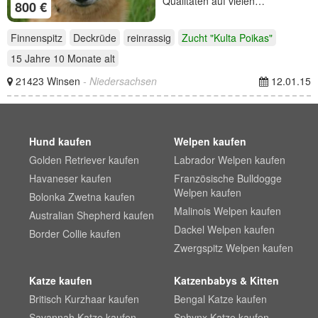
Qualitäten auf vielen…
800 €
Finnenspitz
Deckrüde
reinrassig
Zucht "Kulta Poikas"
15 Jahre 10 Monate
alt
21423 Winsen
- Niedersachsen
12.01.15
Hund kaufen
Welpen kaufen
Golden Retriever kaufen
Labrador Welpen kaufen
Havaneser kaufen
Französische Bulldogge
Welpen kaufen
Bolonka Zwetna kaufen
Malinois Welpen kaufen
Australian Shepherd kaufen
Dackel Welpen kaufen
Border Collie kaufen
Zwergspitz Welpen kaufen
Katze kaufen
Katzenbabys & Kitten
Britisch Kurzhaar kaufen
Bengal Katze kaufen
Savannah Katze kaufen
Sphynx Katze kaufen