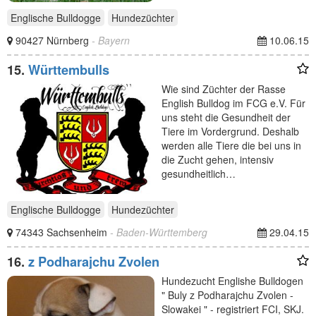
Englische Bulldogge
Hundezüchter
90427 Nürnberg
- Bayern
10.06.15
15.
Württembulls
Wie sind Züchter der Rasse
English Bulldog im FCG e.V. Für
uns steht die Gesundheit der
Tiere im Vordergrund. Deshalb
werden alle Tiere die bei uns in
die Zucht gehen, intensiv
gesundheitlich…
Englische Bulldogge
Hundezüchter
74343 Sachsenheim
- Baden-Württemberg
29.04.15
16.
z Podharajchu Zvolen
Hundezucht Englishe Bulldogen
" Buly z Podharajchu Zvolen -
Slowakei " - registriert FCI, SKJ.