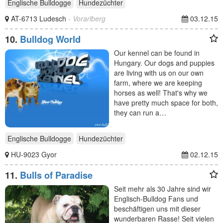
Englische Bulldogge
Hundezüchter
AT-6713 Ludesch
- Vorarlberg
03.12.15
10.
Bulldog World
Our kennel can be found in
Hungary. Our dogs and puppies
are living with us on our own
farm, where we are keeping
horses as well! That's why we
have pretty much space for both,
they can run a…
Englische Bulldogge
Hundezüchter
HU-9023 Gyor
02.12.15
11.
Bulls of Paradise
Seit mehr als 30 Jahre sind wir
Englisch-Bulldog Fans und
beschäftigen uns mit dieser
wunderbaren Rasse! Seit vielen