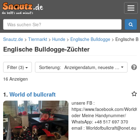
Snautz.de
Tiermarkt
Hunde
Englische Bulldogge
Englische B
Englische Bulldogge-Züchter
Filter (3)
Anzeigendatum, neueste oben
16 Anzeigen
1.
World of bullcraft
unsere FB :
https://www.facebook.com/WorldOfB
oder Meine Handynummer/
WhatsApp: +48 517 697 370
email : Worldofbullcraft@onet.eu