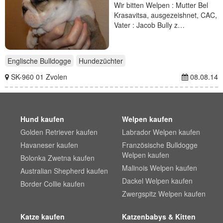
Wir bitten Welpen : Mutter Bel
Krasavitsa, ausgezeishnet, CAC,
Vater : Jacob Bully z…
Englische Bulldogge
Hundezüchter
SK-960 01 Zvolen
08.08.14
Hund kaufen
Welpen kaufen
Golden Retriever kaufen
Labrador Welpen kaufen
Havaneser kaufen
Französische Bulldogge
Welpen kaufen
Bolonka Zwetna kaufen
Malinois Welpen kaufen
Australian Shepherd kaufen
Dackel Welpen kaufen
Border Collie kaufen
Zwergspitz Welpen kaufen
Katze kaufen
Katzenbabys & Kitten