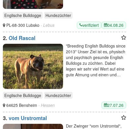
Englische Bulldogge
Hundezüchter
verifiziert
04.08.26
PL-68-300 Lubsko
- Lebus
2.
Old Rascal
"Breeding English Bulldogs since
2013" Unser Ziel ist es, physisch
und psychisch gesunde English
Bulldogs zu züchten. Dabei
legen wir sehr viel Wert auf eine
gute Atmung und einen und…
Englische Bulldogge
Hundezüchter
27.07.26
64625 Bensheim
- Hessen
3.
vom Urstromtal
Der Zwinger "vom Urstromtal",