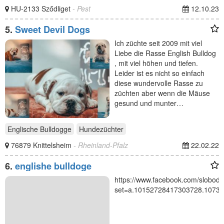
HU-2133 Sződliget
- Pest
12.10.23
5.
Sweet Devil Dogs
Ich züchte seit 2009 mit viel
Liebe die Rasse English Bulldog
, mit viel höhen und tiefen.
Leider ist es nicht so einfach
diese wundervolle Rasse zu
züchten aber wenn die Mäuse
gesund und munter…
Englische Bulldogge
Hundezüchter
76879 Knittelsheim
- Rheinland-Pfalz
22.02.22
6.
englishe bulldoge
https://www.facebook.com/slobodan
set=a.10152728417303728.1073