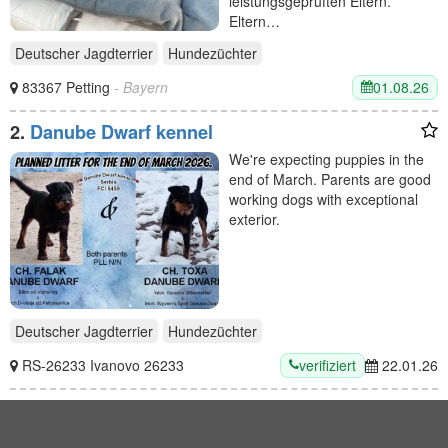
leistungsgeprüften Eltern.
Eltern…
Deutscher Jagdterrier
Hundezüchter
01.08.26
83367 Petting
- Bayern
2.
Danube Dwarf kennel
We're expecting puppies in the
end of March. Parents are good
working dogs with exceptional
exterior.
Deutscher Jagdterrier
Hundezüchter
verifiziert
RS-26233 Ivanovo 26233
22.01.26