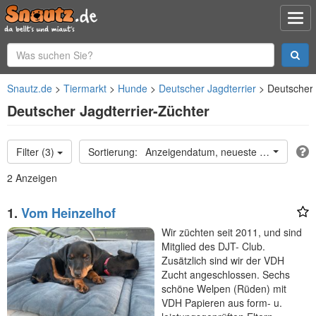
Snautz.de
Tiermarkt
Hunde
Deutscher Jagdterrier
Deutscher 
Deutscher Jagdterrier-Züchter
Filter (3)
Anzeigendatum, neueste oben
2 Anzeigen
1.
Vom Heinzelhof
Wir züchten seit 2011, und sind
Mitglied des DJT- Club.
Zusätzlich sind wir der VDH
Zucht angeschlossen. Sechs
schöne Welpen (Rüden) mit
VDH Papieren aus form- u.