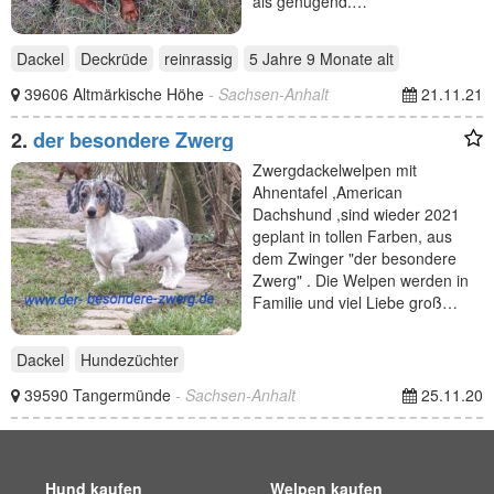
als genügend.…
Dackel
Deckrüde
reinrassig
5 Jahre 9 Monate
alt
39606 Altmärkische Höhe
- Sachsen-Anhalt
21.11.21
2.
der besondere Zwerg
Zwergdackelwelpen mit
Ahnentafel ,American
Dachshund ,sind wieder 2021
geplant in tollen Farben, aus
dem Zwinger "der besondere
Zwerg" . Die Welpen werden in
Familie und viel Liebe groß…
Dackel
Hundezüchter
39590 Tangermünde
- Sachsen-Anhalt
25.11.20
Hund kaufen
Welpen kaufen