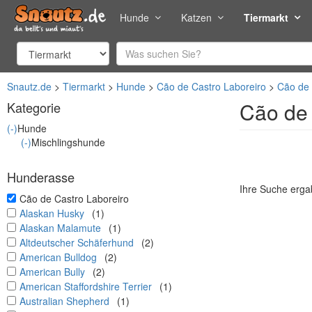
Hunde
Katzen
Tiermarkt
Snautz.de
Tiermarkt
Hunde
Cão de Castro Laboreiro
Cão de 
Cão de 
Kategorie
(-)
Hunde
(-)
Mischlingshunde
Hunderasse
Ihre Suche ergab
undefined
Cão de Castro Laboreiro
undefined
Alaskan Husky
(1)
undefined
Alaskan Malamute
(1)
undefined
Altdeutscher Schäferhund
(2)
undefined
American Bulldog
(2)
undefined
American Bully
(2)
undefined
American Staffordshire Terrier
(1)
undefined
Australian Shepherd
(1)