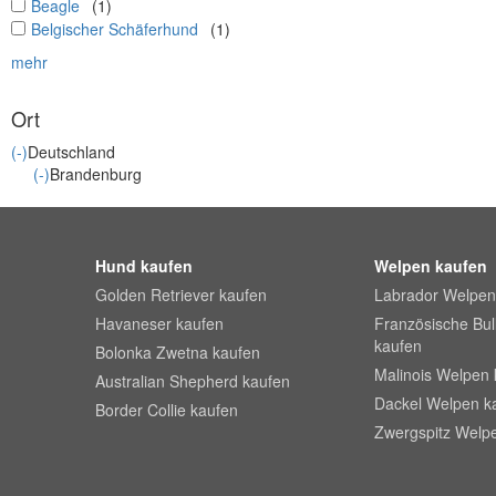
undefined
Beagle
(1)
undefined
Belgischer Schäferhund
(1)
mehr
Ort
(-)
Deutschland
(-)
Brandenburg
Hund kaufen
Welpen kaufen
Golden Retriever kaufen
Labrador Welpen
Havaneser kaufen
Französische Bu
kaufen
Bolonka Zwetna kaufen
Malinois Welpen 
Australian Shepherd kaufen
Dackel Welpen k
Border Collie kaufen
Zwergspitz Welp